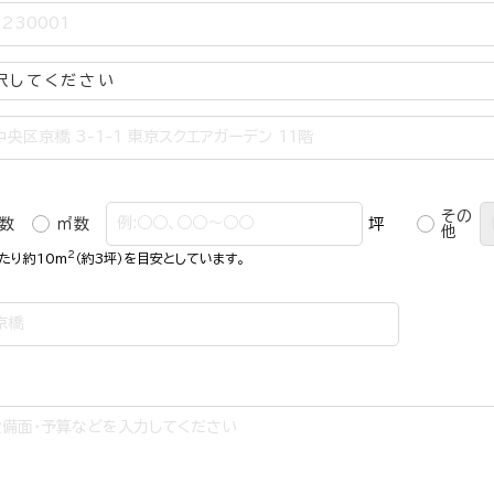
その
数
㎡数
坪
他
2
たり約10m
（約3坪）を目安としています。