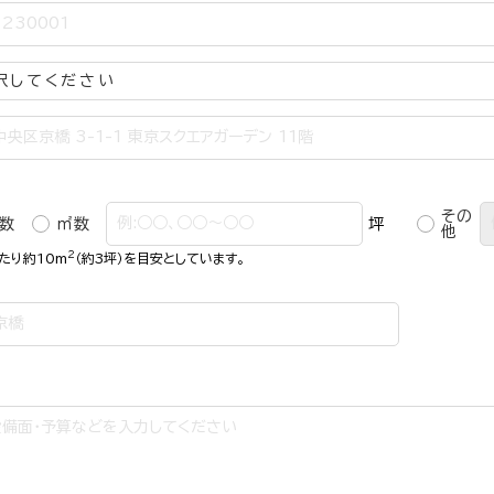
その
数
㎡数
坪
他
2
たり約10m
（約3坪）を目安としています。