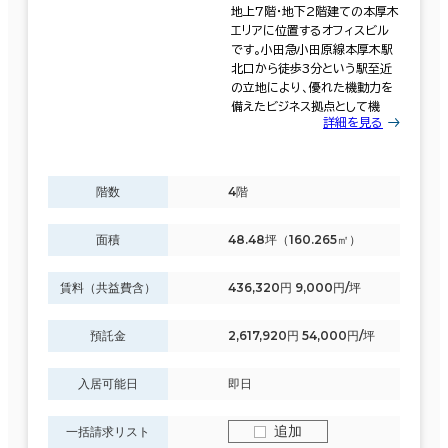
地上7階・地下2階建ての本厚木
エリアに位置するオフィスビル
です。小田急小田原線本厚木駅
北口から徒歩3分という駅至近
の立地により、優れた機動力を
備えたビジネス拠点として機
詳細を見る
階数
4階
面積
48.48坪（160.265㎡）
賃料（共益費含）
436,320円 9,000円/坪
預託金
2,617,920円 54,000円/坪
入居可能日
即日
追加
一括請求リスト