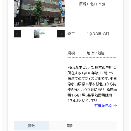
原線) 北口 5分
竣工
1988年 8月
規模
地上7階建
Ｆｌｏｓ厚木ビルは、厚木市中町に
所在する1988年竣工、地上7
階建てのオフィスビルです。小田
急小田原線本厚木駅北口から徒
歩5分という立地にあり、延床面
積1,691坪、基準階面積は約
174坪という、エリ
詳細を見る
階数
3階