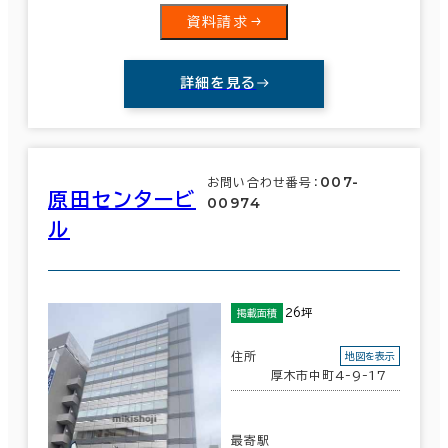
資料請求
駅徒歩
詳細を見る
3分以内
エリアを追加・変更する
5分以内
茨城県
(189)
10分以内
007-
お問い合わせ番号：
原田センタービ
00974
栃木県
(59)
ル
群馬県
(74)
入居可能時期
26坪
掲載面積
埼玉県
(240)
即入居可能
住所
地図を表示
3か月以内
千葉県
(406)
厚木市中町4-9-17
６か月以内
東京都
(4,023)
最寄駅