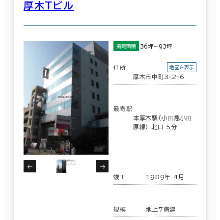
厚木Ｔビル
36坪～93坪
掲載面積
住所
地図を表示
厚木市中町3-2-6
最寄駅
本厚木駅(小田急小田
原線) 北口 5分
竣工
1989年 4月
規模
地上7階建