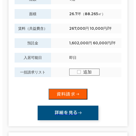
制震・免震構造
面積
26.7坪（88.265㎡）
駐車場設備あり
賃料（共益費含）
267,000円 10,000円/坪
1フロア面積100坪以上
預託金
1,602,000円 60,000円/坪
入居可能日
即日
該当数
追加
一括請求リスト
232室
(94
資料請求
棟)
詳細を見る
この条件で検索する