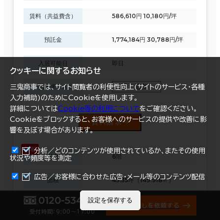
賃料（共益費含）
586,610円 10,180円/坪
預託金
1,774,184円 30,788円/坪
入居可能日
即日
クッキーに関するお知らせ
追加
一括請求リスト
三鬼商事では、サイト閲覧者の利便性向上(サイトのサービス・各種
入力補助)のためにCookieを使用します。
詳細については
Cookie等の利用について
をご確認ください。
Cookieをブロックすると、お客様へのサービスの提供や改善に影
資料請求
響を及ぼす場合があります。
分析／どのコンテンツが使用されているか、またその使用
階数
6階
状況や頻度等を測定
まとめて資料請求
広告／お客様に合わせた広告・メール等のコンテンツ配信
面積
45.35坪（149.918㎡）
0120-534-011
設定を保存する
賃料（共益費含）
786,416円 17,342円/坪
オフィス探しを依頼する
受付時間：9:00〜17:00