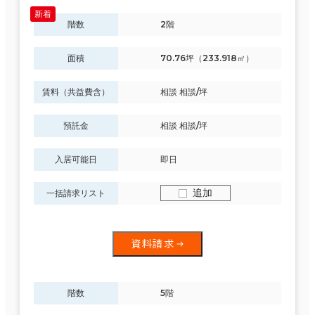
階数
2階
面積
70.76坪（233.918㎡）
賃料（共益費含）
相談 相談/坪
預託金
相談 相談/坪
入居可能日
即日
追加
一括請求リスト
資料請求
階数
5階