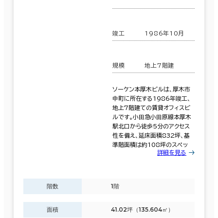
竣工
1986年10月
規模
地上7階建
ソーケン本厚木ビルは、厚木市
中町に所在する1986年竣工、
地上7階建ての賃貸オフィスビ
ルです。小田急小田原線本厚木
駅北口から徒歩5分のアクセス
性を備え、延床面積832坪、基
準階面積は約108坪のスペッ
詳細を見る
階数
1階
面積
41.02坪（135.604㎡）