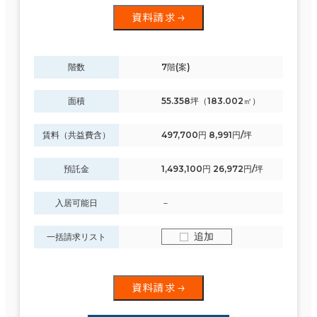
資料請求
階数
7階(案)
面積
55.358坪（183.002㎡）
賃料（共益費含）
497,700円 8,991円/坪
預託金
1,493,100円 26,972円/坪
入居可能日
－
追加
一括請求リスト
資料請求