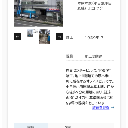
６か月以上
本厚木駅(小田急小田
原線) 北口 7分
神奈川県
(1,081)
山梨県
(23)
232室
築年数
竣工
1989年 7月
(94棟)
該当数
建築中
1年以内
5年以内
10年以内
20年以内
30年以内
規模
地上8階建
この条件で検索する
原田センタービルは、1989年
竣工、地上8階建ての厚木市中
町に所在するオフィスビルです。
階数
小田急小田原線本厚木駅北口か
ら徒歩7分の距離にあり、延床
1階
2階以上
面積1,247坪、基準階面積は約
99坪の規模を有していま
詳細を見る
その他
階数
7階