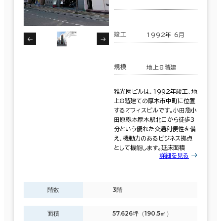
竣工
1992年 6月
規模
地上8階建
雅光園ビルは、1992年竣工、地
上8階建ての厚木市中町に位置
するオフィスビルです。小田急小
田原線本厚木駅北口から徒歩3
分という優れた交通利便性を備
え、機動力のあるビジネス拠点
として機能します。延床面積
詳細を見る
階数
3階
面積
57.626坪（190.5㎡）