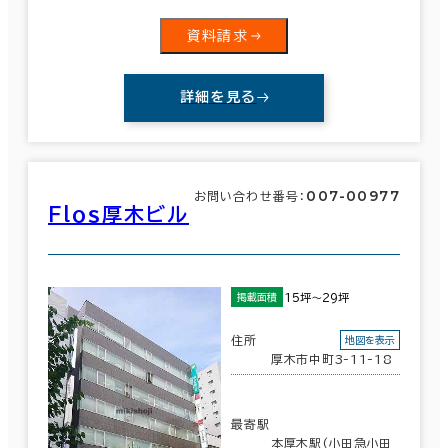
資料請求
詳細を見る
007-00977
お問い合わせ番号：
Ｆｌｏｓ厚木ビル
15坪～29坪
掲載面積
住所
地図を表示
厚木市中町3-11-18
最寄駅
本厚木駅(小田急小田