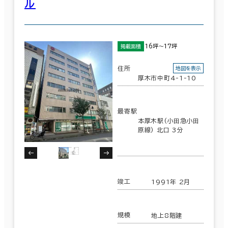
ル
16坪～17坪
掲載面積
住所
地図を表示
厚木市中町4-1-10
最寄駅
本厚木駅(小田急小田
原線) 北口 3分
竣工
1991年 2月
規模
地上8階建