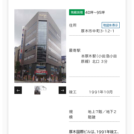
48坪～95坪
掲載面積
住所
地図を表示
厚木市中町3-12-1
最寄駅
本厚木駅(小田急小田
原線) 北口 3分
竣工
1991年10月
規
地上7階／地下2
模
階建
厚木国際ビルは、1991年竣工、