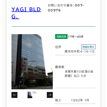
007-
お問い合わせ番号：
ＹＡＧＩ ＢＬＤ
00976
Ｇ，
17坪～40坪
掲載面積
住所
地図を表示
厚木市中町4-16-18
最寄駅
本厚木駅(小田急小田
原線) 北口 5分
竣工
1992年 1月