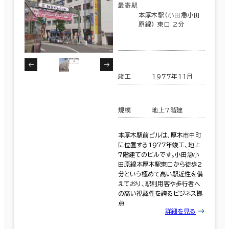
最寄駅
本厚木駅(小田急小田
原線) 東口 2分
竣工
1977年11月
規模
地上7階建
本厚木駅前ビルは、厚木市中町
に位置する1977年竣工、地上
7階建てのビルです。小田急小
田原線本厚木駅東口から徒歩2
分という極めて高い駅近性を備
えており、駅利用客や歩行者へ
の高い視認性を誇るビジネス拠
点
詳細を見る