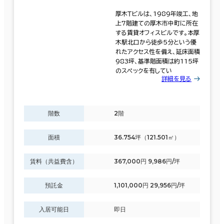
厚木Ｔビルは、1989年竣工、地
上7階建ての厚木市中町に所在
する賃貸オフィスビルです。本厚
木駅北口から徒歩5分という優
れたアクセス性を備え、延床面積
983坪、基準階面積は約115坪
のスペックを有してい
詳細を見る
階数
2階
面積
36.754坪（121.501㎡）
賃料（共益費含）
367,000円 9,986円/坪
預託金
1,101,000円 29,956円/坪
入居可能日
即日