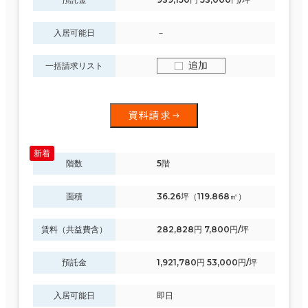
入居可能日
－
追加
一括請求リスト
資料請求
階数
5階
面積
36.26坪（119.868㎡）
賃料（共益費含）
282,828円 7,800円/坪
預託金
1,921,780円 53,000円/坪
入居可能日
即日