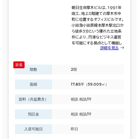
朝日生命厚木ビルは、1991年
竣工、地上8階建ての厚木市中
町に位置するオフィスビルです。
小田急小田原線本厚木駅北口か
ら徒歩3分という優れた立地条
件により、円滑なビジネス運営
を可能にする拠点として機能し
詳細を見る
階数
2階
面積
17.85坪（59.009㎡）
賃料（共益費含）
相談 相談/坪
条件で絞り込む
預託金
相談 相談/坪
現在の条件
入居可能日
即日