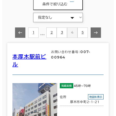
条件で絞り込む
…
1
2
3
4
5
007-
お問い合わせ番号：
本厚木駅前ビ
00964
ル
46坪～70坪
掲載面積
住所
地図を表示
厚木市中町2-1-21