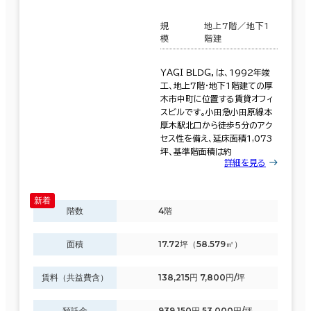
規
地上7階／地下1
模
階建
ＹＡＧＩ ＢＬＤＧ，は、1992年竣
工、地上7階・地下1階建ての厚
木市中町に位置する賃貸オフィ
スビルです。小田急小田原線本
厚木駅北口から徒歩5分のアク
セス性を備え、延床面積1,073
坪、基準階面積は約
詳細を見る
階数
4階
面積
17.72坪（58.579㎡）
賃料（共益費含）
138,215円 7,800円/坪
預託金
939,150円 53,000円/坪