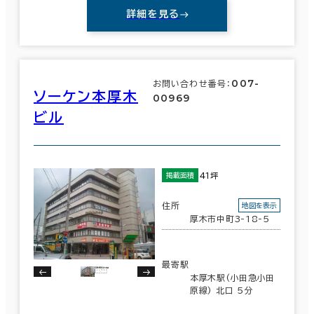
詳細を見る
007-
お問い合わせ番号：
ソーケン本厚木
00969
ビル
41坪
掲載面積
住所
地図を表示
厚木市中町3-18-5
最寄駅
本厚木駅(小田急小田
原線) 北口 5分