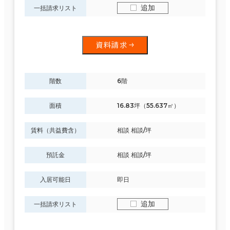
追加
一括請求リスト
面積選択
資料請求
坪数
人数
～
階数
6階
複数フロアを含む
面積
16.83坪（55.637㎡）
賃料（共益費含）
相談 相談/坪
賃料選択（共益費含）
預託金
相談 相談/坪
坪単価
月総額
入居可能日
即日
～
賃料非公開物件を含む
追加
一括請求リスト