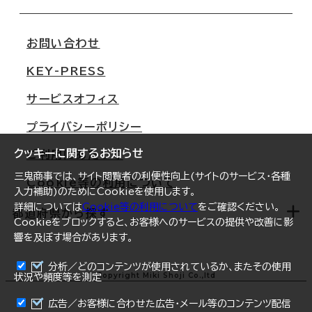
会社概要
移転スケジュール
支店情報
オフィス移転Q&A
お問い合わせ
東京
三鬼商事が選ばれる理由
KEY-PRESS
大阪
一般事業主行動計画
サービスオフィス
名古屋
採用情報
プライバシーポリシー
札幌
ご契約者様の声
クッキーに関するお知らせ
ご利用にあたって
仙台
三鬼商事では、サイト閲覧者の利便性向上(サイトのサービス・各種
Cookie等の利用について
横浜
入力補助)のためにCookieを使用します。
詳細については
Cookie等の利用について
をご確認ください。
福岡
都道府県から探す
Cookieをブロックすると、お客様へのサービスの提供や改善に影
響を及ぼす場合があります。
オフィスリポート
ログイン
分析／どのコンテンツが使用されているか、またその使用
北海道
Copyright Miki Shoji Co.,ltd
状況や頻度等を測定
まとめて資料請求
青森県
広告／お客様に合わせた広告・メール等のコンテンツ配信