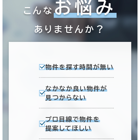
お悩み
こんな
ありませんか？
駅徒歩
3分以内
5分以内
物件を探す時間が無い
10分以内
エリアを追加・変更する
滋賀県
(88)
なかなか良い物件が
京都府
見つからない
(171)
入居可能時期
大阪府
(1,902)
即入居可能
プロ目線で物件を
3か月以内
提案してほしい
兵庫県
(417)
６か月以内