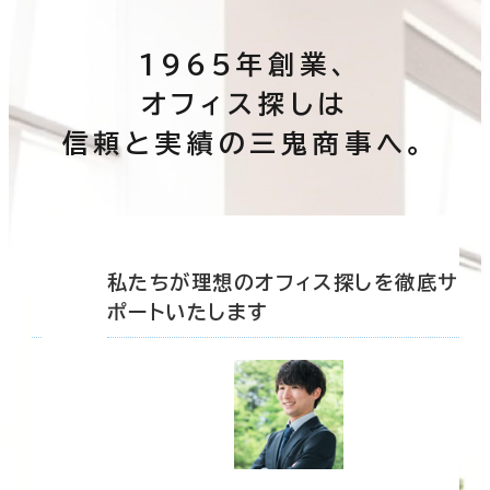
その他
1965年創業、
制震・免震構造
オフィス探しは
駐車場設備あり
信頼と実績の三鬼商事へ。
1フロア面積100坪以上
底サ
私たちが理想のオフィス探しを徹底サ
該当数
262室
ポートいたします
(99
棟)