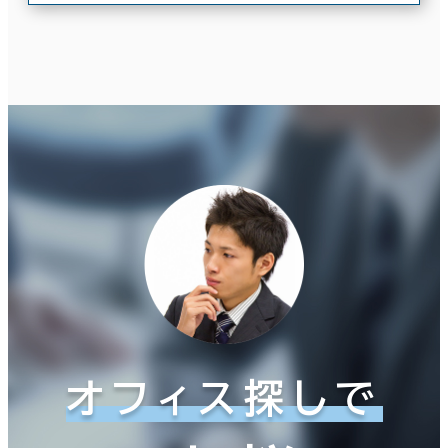
面積選択
坪数
人数
～
複数フロアを含む
賃料選択（共益費含）
坪単価
月総額
オフィス探しで
～
賃料非公開物件を含む