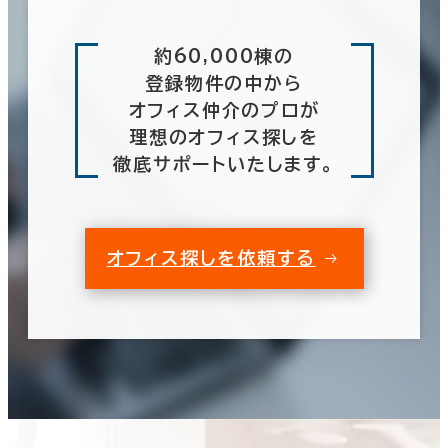
奈良県
(91)
６か月以上
約60,000棟の
和歌山県
(86)
登録物件の中から
262室
オフィス仲介のプロが
(99棟)
該当数
理想のオフィス探しを
築年数
徹底サポートいたします。
建築中
1年以内
5年以内
この条件で検索する
10年以内
20年以内
30年以内
オフィス探しを依頼する
階数
1階
2階以上