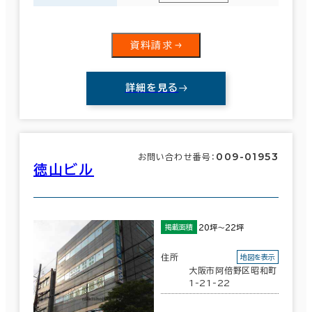
６か月以上
和歌山県
(86)
該当数
資料請求
1,606室
(713棟)
築年数
詳細を見る
建築中
1年以内
5年以内
この条件で検索する
10年以内
20年以内
30年以内
009-01953
お問い合わせ番号：
徳山ビル
階数
20坪～22坪
掲載面積
1階
2階以上
住所
地図を表示
大阪市阿倍野区昭和町
1-21-22
その他