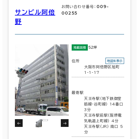
009-
お問い合わせ番号：
サンビル阿倍
00255
野
52坪
掲載面積
住所
地図を表示
大阪市阿倍野区旭町
1-1-17
最寄駅
天王寺駅(地下鉄御堂
筋線･谷町線) 14番口
3分
天王寺駅前駅(阪堺電
気軌道上町線) 4分
天王寺駅(JR) 南口 5
分