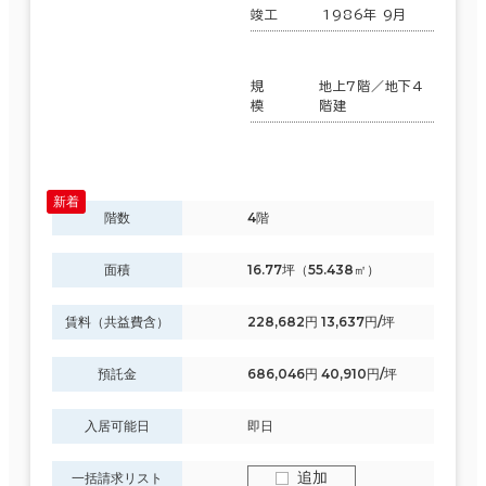
竣工
1986年 9月
駅徒歩
規
地上7階／地下4
3分以内
模
階建
5分以内
エリアを追加・変更する
10分以内
滋賀県
(88)
階数
4階
面積
16.77坪（55.438㎡）
京都府
(171)
入居可能時期
賃料（共益費含）
228,682円 13,637円/坪
大阪府
(1,902)
即入居可能
預託金
686,046円 40,910円/坪
兵庫県
(417)
3か月以内
入居可能日
即日
奈良県
(91)
６か月以内
追加
一括請求リスト