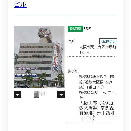
ビル
35坪
掲載面積
住所
地図を表示
大阪市天王寺区味原町
14-4
最寄駅
鶴橋駅(地下鉄千日前
線/近鉄大阪線･奈良
線) 1番口 1分
鶴橋駅(JR) 中央口 4
分
大阪上本町駅(近
鉄大阪線･奈良線･
難波線) 地上改札
口 11分