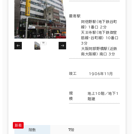
最寄駅
阿倍野駅(地下鉄谷町
線) 1番口 2分
天王寺駅(地下鉄御堂
筋線･谷町線) 10番口
3分
大阪阿部野橋駅(近鉄
南大阪線) 南口 3分
竣工
1986年11月
規
地上10階／地下1
模
階建
階数
7階