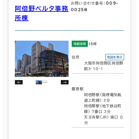
009-
お問い合わせ番号：
阿倍野ベルタ事務
00258
所棟
面積選択
坪数
人数
～
16坪
掲載面積
複数フロアを含む
住所
地図を表示
大阪市阿倍野区阿倍野
筋3-10-1
最寄駅
賃料選択（共益費含）
阿倍野駅(阪堺電気軌
道上町線) 3分
坪単価
月総額
阿倍野駅(地下鉄谷町
～
線) 7番口 3分
天王寺駅(JR) 南口 8
分
賃料非公開物件を含む