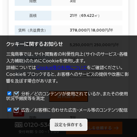
階数
3階
面積
21坪（69.422㎡）
賃料（共益費含）
378,000円 18,000円/坪
クッキーに関するお知らせ
預託金
5,250,000円 250,000円/坪
三鬼商事では、サイト閲覧者の利便性向上(サイトのサービス・各種
入居可能日
即日
入力補助)のためにCookieを使用します。
詳細については
Cookie等の利用について
をご確認ください。
追加
一括請求リスト
Cookieをブロックすると、お客様へのサービスの提供や改善に影
響を及ぼす場合があります。
分析／どのコンテンツが使用されているか、またその使用
資料請求
状況や頻度等を測定
まとめて資料請求
広告／お客様に合わせた広告・メール等のコンテンツ配信
階数
3階
0120-534-011
設定を保存する
オフィス探しを依頼する
面積
21坪（69.422㎡）
受付時間：9:00〜17:00