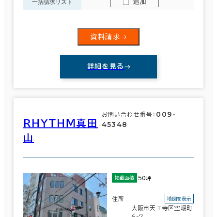
追加
一括請求リスト
資料請求
詳細を見る
009-
お問い合わせ番号：
ＲＨＹＴＨＭ真田
45348
山
50坪
掲載面積
住所
地図を表示
大阪市天王寺区空堀町
6-7