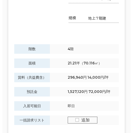
規模
地上7階建
階数
4階
面積
21.21坪（70.116㎡）
賃料（共益費含）
296,940円 14,000円/坪
預託金
1,527,120円 72,000円/坪
入居可能日
即日
追加
一括請求リスト