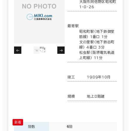
大阪市阿倍野区昭和町
1-8-26
最寄駅
昭和町駅(地下鉄御堂
筋線) 1番口 1分
文の里駅(地下鉄谷町
線) 4番口 3分
松虫駅(阪堺電気軌道
上町線) 11分
竣工
1989年10月
規模
地上8階建
階数
6階