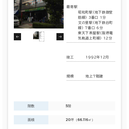
最寄駅
制震・免震構造
昭和町駅(地下鉄御堂
筋線) 3番口 1分
駐車場設備あり
文の里駅(地下鉄谷町
線) 7番口 6分
1フロア面積100坪以上
東天下茶屋駅(阪堺電
気軌道上町線) 12分
竣工
1992年12月
該当数
1,606室
規模
地上7階建
(713棟)
階数
5階
面積
20坪（66.116㎡）
この条件で検索する