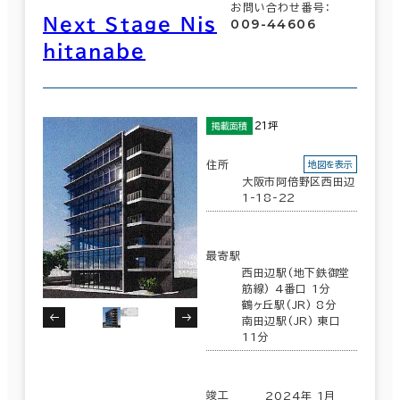
お問い合わせ番号：
Ｎｅｘｔ Ｓｔａｇｅ Ｎｉｓ
009-44606
ｈｉｔａｎａｂｅ
21坪
掲載面積
住所
地図を表示
大阪市阿倍野区西田辺
1-18-22
最寄駅
西田辺駅(地下鉄御堂
筋線) 4番口 1分
鶴ヶ丘駅(JR) 8分
南田辺駅(JR) 東口
11分
竣工
2024年 1月