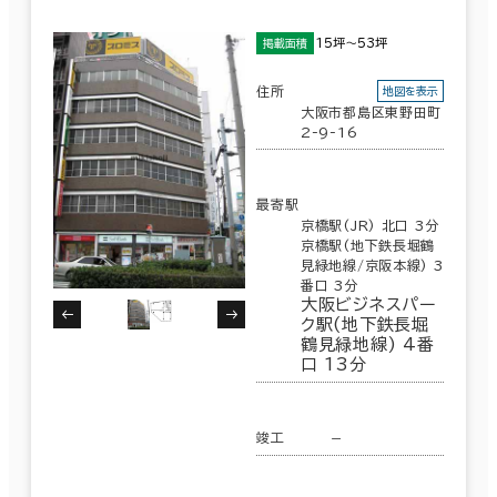
15坪～53坪
掲載面積
住所
地図を表示
大阪市都島区東野田町
2-9-16
最寄駅
京橋駅(JR) 北口 3分
京橋駅(地下鉄長堀鶴
見緑地線/京阪本線) 3
番口 3分
大阪ビジネスパー
ク駅(地下鉄長堀
鶴見緑地線) 4番
口 13分
竣工
－