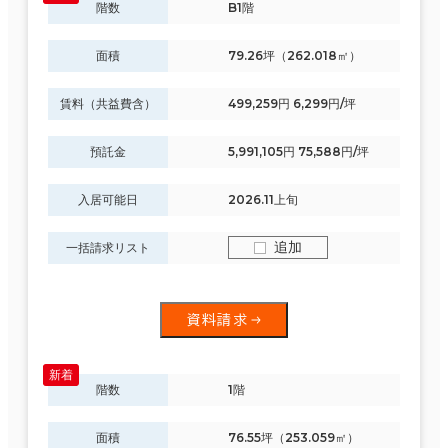
階数
B1階
面積
79.26坪（262.018㎡）
賃料（共益費含）
499,259円 6,299円/坪
預託金
5,991,105円 75,588円/坪
入居可能日
2026.11上旬
追加
一括請求リスト
資料請求
階数
1階
面積
76.55坪（253.059㎡）