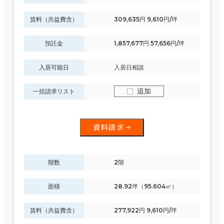
賃料（共益費含）
309,635円 9,610円/坪
預託金
1,857,677円 57,656円/坪
入居可能日
入居日相談
追加
一括請求リスト
資料請求
階数
2階
面積
28.92坪（95.604㎡）
賃料（共益費含）
277,922円 9,610円/坪