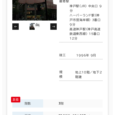
最寄駅
神戸駅(JR) 中央口 9
分
面積選択
ハーバーランド駅(神
戸市営海岸線) 3番口
坪数
人数
9分
高速神戸駅(神戸高速
～
鉄道東西線) 15番口
12分
複数フロアを含む
竣工
1996年 9月
規
地上18階／地下2
賃料選択（共益費含）
模
階建
坪単価
月総額
～
賃料非公開物件を含む
階数
3階