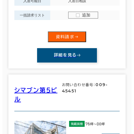
入居可能日
入居日相談
追加
一括請求リスト
資料請求
詳細を見る
009-
お問い合わせ番号：
シマブン第５ビ
45451
ル
76坪～80坪
掲載面積