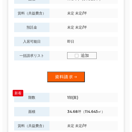
賃料（共益費含）
未定 未定/坪
預託金
未定 未定/坪
入居可能日
即日
追加
一括請求リスト
資料請求
階数
1階(案)
面積
34.68坪（114.645㎡）
賃料（共益費含）
未定 未定/坪