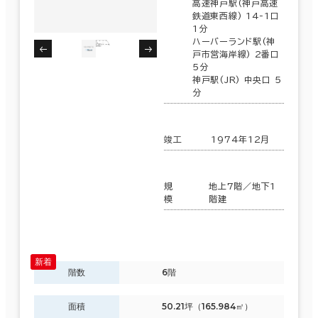
高速神戸駅(神戸高速
鉄道東西線) 14-1口
1分
ハーバーランド駅(神
戸市営海岸線) 2番口
5分
神戸駅(JR) 中央口 5
分
竣工
1974年12月
規
地上7階／地下1
模
階建
階数
6階
面積
50.21坪（165.984㎡）