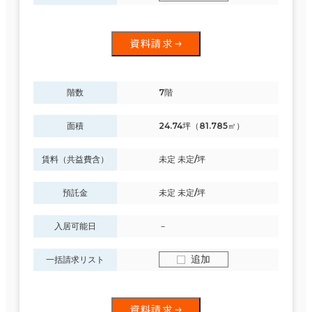
資料請求
階数
7階
面積
24.74坪（81.785㎡）
賃料（共益費含）
未定 未定/坪
預託金
未定 未定/坪
入居可能日
－
追加
一括請求リスト
資料請求