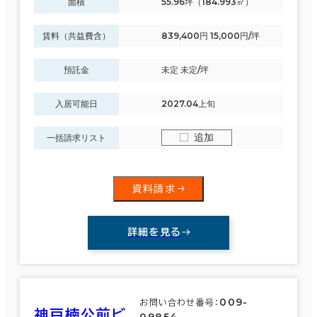
面積
55.96坪（184.993㎡）
賃料（共益費含）
839,400円 15,000円/坪
駅徒歩
3分以内
預託金
未定 未定/坪
5分以内
入居可能日
2027.04上旬
10分以内
エリアを追加・変更する
追加
一括請求リスト
滋賀県
(88)
資料請求
京都府
(171)
入居可能時期
大阪府
(1,902)
即入居可能
詳細を見る
3か月以内
兵庫県
(417)
６か月以内
奈良県
009-
(91)
お問い合わせ番号：
神戸楠公前ビ
09854