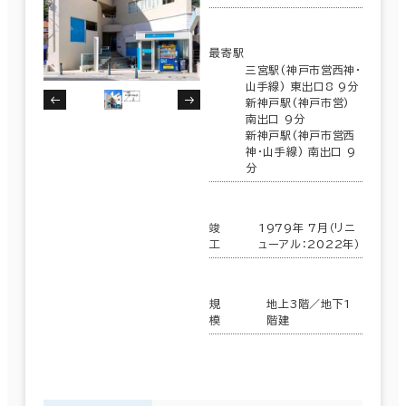
最寄駅
三宮駅(神戸市営西神・
山手線) 東出口8 9分
新神戸駅(神戸市営)
南出口 9分
新神戸駅(神戸市営西
神・山手線) 南出口 9
分
竣
1979年 7月（リニ
工
ューアル：2022年）
規
地上3階／地下1
模
階建