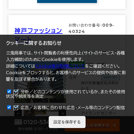
009-
お問い合わせ番号：
神戸ファッション
40324
マート
クッキーに関するお知らせ
三鬼商事では、サイト閲覧者の利便性向上(サイトのサービス・各種
入力補助)のためにCookieを使用します。
22坪～85坪
掲載面積
詳細については
Cookie等の利用について
をご確認ください。
Cookieをブロックすると、お客様へのサービスの提供や改善に影
住所
地図を表示
響を及ぼす場合があります。
神戸市東灘区向洋町中
6-9
分析／どのコンテンツが使用されているか、またその使用
状況や頻度等を測定
まとめて資料請求
広告／お客様に合わせた広告・メール等のコンテンツ配信
最寄駅
アイランドセンター
駅(神戸新交通六甲
0120-534-011
設定を保存する
アイランド線) 西出
オフィス探しを依頼する
受付時間：9:00〜17:00
口 1分