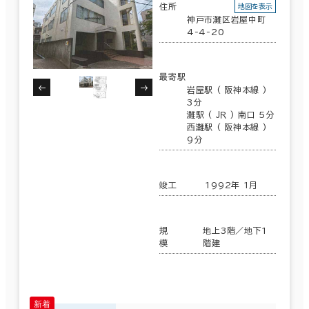
住所
地図を表示
神戸市灘区岩屋中町
4-4-20
最寄駅
岩屋駅 ( 阪神本線 )
3分
灘駅 ( ＪＲ ) 南口 5分
西灘駅 ( 阪神本線 )
9分
竣工
1992年 1月
規
地上3階／地下1
模
階建