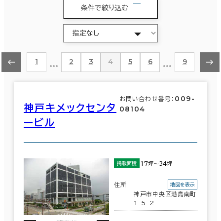
条件で絞り込む
…
…
1
2
3
4
5
6
9
009-
お問い合わせ番号：
神戸キメックセンタ
08104
ービル
17坪～34坪
掲載面積
住所
地図を表示
神戸市中央区港島南町
1-5-2