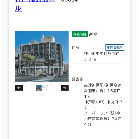
６か月以上
ル
和歌山県
(86)
417室
(166棟)
該当数
98坪
掲載面積
築年数
建築中
1年以内
5年以内
住所
この条件で検索する
地図を表示
神戸市中央区多聞通
10年以内
20年以内
30年以内
3-3-9
最寄駅
高速神戸駅(神戸高速
階数
鉄道東西線) 15番口
1分
1階
2階以上
神戸駅(JR) 中央口 3
分
ハーバーランド駅(神
戸市営海岸線) 2番口
4分
その他