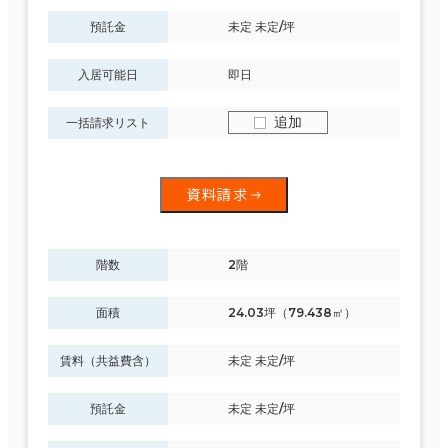
預託金
未定 未定/坪
入居可能日
即日
追加
一括請求リスト
資料請求
階数
2階
面積
24.03坪（79.438㎡）
賃料（共益費含）
未定 未定/坪
預託金
未定 未定/坪