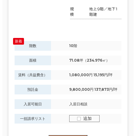
規
地上9階／地下1
模
階建
階数
10階
面積
71.08坪（234.976㎡）
賃料（共益費含）
1,080,000円 15,195円/坪
預託金
9,800,000円 137,873円/坪
入居可能日
入居日相談
追加
一括請求リスト