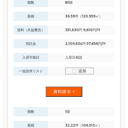
階数
B1階
面積
36.59坪（120.959㎡）
賃料（共益費含）
351,630円 9,610円/坪
預託金
2,109,634円 57,656円/坪
入居可能日
入居日相談
追加
一括請求リスト
資料請求
階数
1階
面積
32.22坪（106.513㎡）