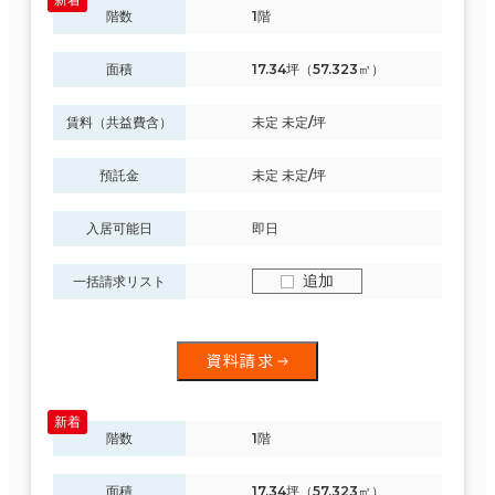
階数
1階
面積
17.34坪（57.323㎡）
賃料（共益費含）
未定 未定/坪
預託金
未定 未定/坪
入居可能日
即日
追加
一括請求リスト
資料請求
階数
1階
面積
17.34坪（57.323㎡）