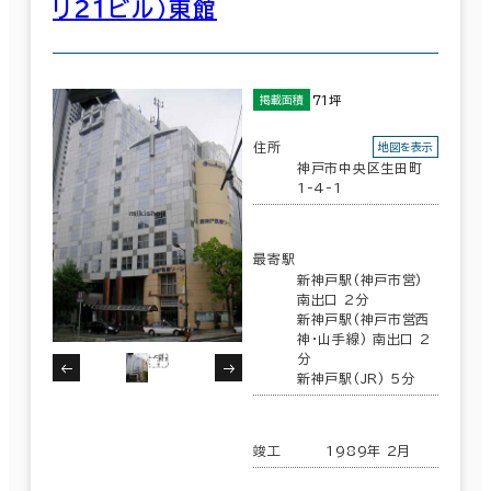
リ２１ビル）東館
71坪
掲載面積
住所
地図を表示
神戸市中央区生田町
1-4-1
最寄駅
新神戸駅(神戸市営)
南出口 2分
新神戸駅(神戸市営西
神・山手線) 南出口 2
分
新神戸駅(JR) 5分
竣工
1989年 2月