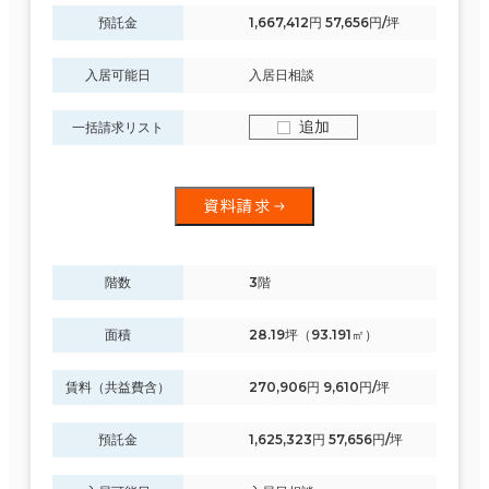
預託金
1,667,412円 57,656円/坪
入居可能日
入居日相談
追加
一括請求リスト
資料請求
階数
3階
面積
28.19坪（93.191㎡）
賃料（共益費含）
270,906円 9,610円/坪
預託金
1,625,323円 57,656円/坪