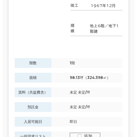
竣工
1967年12月
制震・免震構造
駐車場設備あり
規
地上6階／地下1
模
階建
1フロア面積100坪以上
階数
1階
該当数
417室
面積
98.13坪（324.398㎡）
(166
賃料（共益費含）
未定 未定/坪
棟)
預託金
未定 未定/坪
入居可能日
即日
この条件で検索する
追加
一括請求リスト