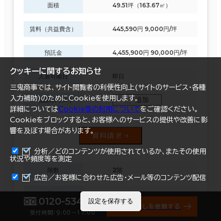
面積
49.51坪（163.67㎡）
賃料（共益費含）
445,590円 9,000円/坪
預託金
4,455,900円 90,000円/坪
クッキーに関するお知らせ
入居可能日
即日
三鬼商事では、サイト閲覧者の利便性向上(サイトのサービス・各種
入力補助)のためにCookieを使用します。
追加
一括請求リスト
詳細については
Cookie等の利用について
をご確認ください。
Cookieをブロックすると、お客様へのサービスの提供や改善に影
響を及ぼす場合があります。
資料請求
分析／どのコンテンツが使用されているか、またその使用
状況や頻度等を測定
階数
2階
まとめて資料請求
広告／お客様に合わせた広告・メール等のコンテンツ配信
面積
17.99坪（59.471㎡）
0120-534-011
設定を保存する
オフィス探しを依頼する
受付時間：9:00〜17:00
賃料（共益費含）
161,910円 9,000円/坪