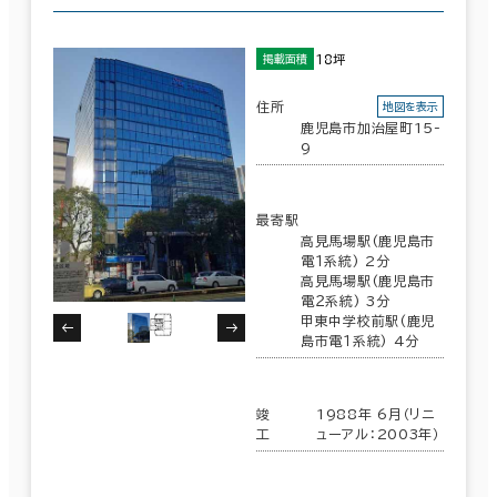
18坪
掲載面積
住所
地図を表示
鹿児島市加治屋町15-
9
最寄駅
高見馬場駅(鹿児島市
電１系統) 2分
高見馬場駅(鹿児島市
電２系統) 3分
甲東中学校前駅(鹿児
島市電１系統) 4分
竣
1988年 6月（リニ
工
ューアル：2003年）