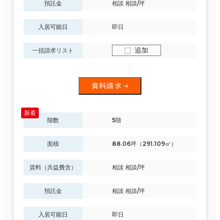
預託金
相談 相談/坪
入居可能日
即日
追加
一括請求リスト
資料請求
階数
5階
面積
88.06坪（291.109㎡）
条件で絞り込む
賃料（共益費含）
相談 相談/坪
預託金
相談 相談/坪
現在の条件
入居可能日
即日