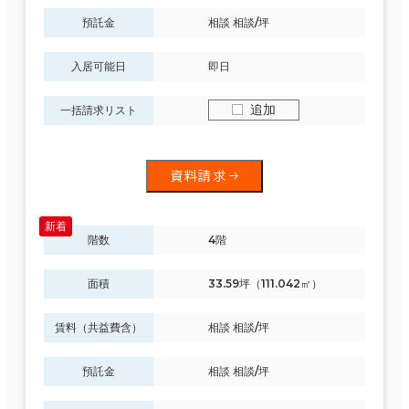
預託金
相談 相談/坪
入居可能日
即日
追加
一括請求リスト
資料請求
階数
4階
面積
33.59坪（111.042㎡）
賃料（共益費含）
相談 相談/坪
預託金
相談 相談/坪