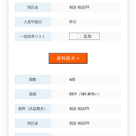
預託金
相談 相談/坪
入居可能日
即日
追加
一括請求リスト
資料請求
階数
4階
面積
55坪（181.819㎡）
賃料（共益費含）
相談 相談/坪
預託金
相談 相談/坪