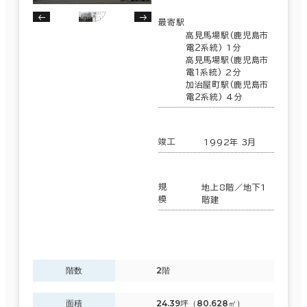
６か月以上
最寄駅
鹿児島県
(123)
高見馬場駅(鹿児島市
電２系統) 1分
沖縄県
高見馬場駅(鹿児島市
(148)
電１系統) 2分
123室
築年数
加治屋町駅(鹿児島市
(34棟)
電２系統) 4分
該当数
建築中
1年以内
5年以内
10年以内
20年以内
30年以内
竣工
1992年 3月
この条件で検索する
規
地上8階／地下1
階数
模
階建
1階
2階以上
階数
2階
その他
面積
24.39坪（80.628㎡）