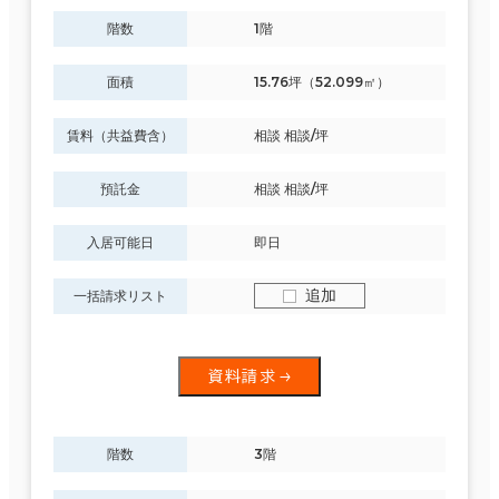
階数
1階
面積
15.76坪（52.099㎡）
賃料（共益費含）
相談 相談/坪
預託金
相談 相談/坪
入居可能日
即日
追加
一括請求リスト
資料請求
階数
3階