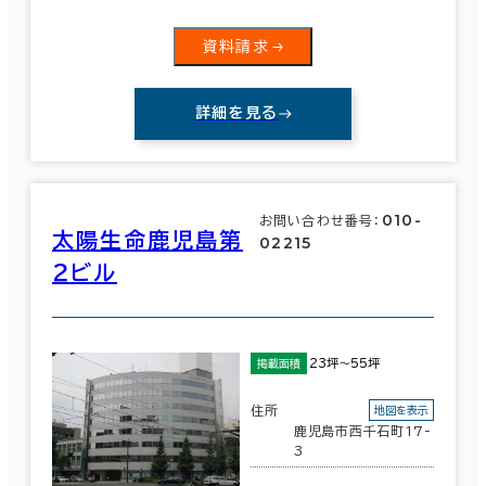
資料請求
駅徒歩
3分以内
詳細を見る
エリアを追加・変更する
5分以内
福岡県
(860)
10分以内
010-
お問い合わせ番号：
佐賀県
太陽生命鹿児島第
(39)
02215
２ビル
長崎県
(195)
入居可能時期
熊本県
(99)
即入居可能
23坪～55坪
掲載面積
3か月以内
大分県
(68)
住所
地図を表示
鹿児島市西千石町17-
６か月以内
3
宮崎県
(71)