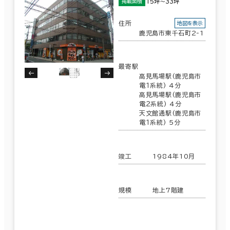
15坪～33坪
掲載面積
住所
地図を表示
鹿児島市東千石町2-1
最寄駅
高見馬場駅(鹿児島市
電１系統) 4分
高見馬場駅(鹿児島市
電２系統) 4分
天文館通駅(鹿児島市
電１系統) 5分
竣工
1984年10月
規模
地上7階建