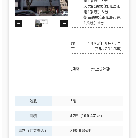
電１系統) 3分
天文館通駅(鹿児島市
電１系統) 6分
朝日通駅(鹿児島市電
１系統) 6分
竣
1995年 9月（リニ
工
ューアル：2018年）
規模
地上6階建
階数
3階
面積
57坪（188.431㎡）
賃料（共益費含）
相談 相談/坪