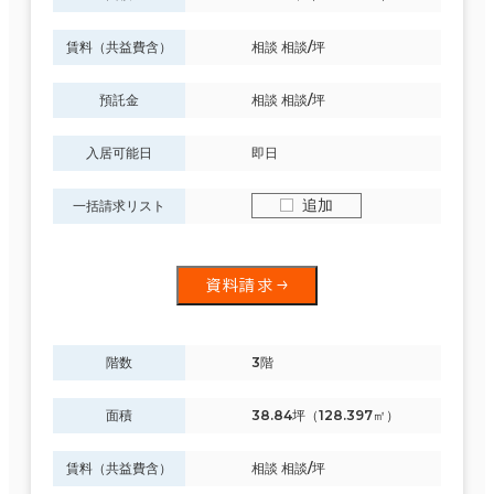
制震・免震構造
賃料（共益費含）
相談 相談/坪
駐車場設備あり
預託金
相談 相談/坪
1フロア面積100坪以上
入居可能日
即日
追加
一括請求リスト
該当数
123室
資料請求
(34
階数
3階
棟)
面積
38.84坪（128.397㎡）
賃料（共益費含）
相談 相談/坪
この条件で検索する