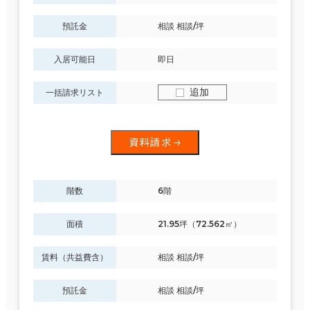
預託金
相談 相談/坪
入居可能日
即日
追加
一括請求リスト
資料請求
階数
6階
面積
21.95坪（72.562㎡）
賃料（共益費含）
相談 相談/坪
預託金
相談 相談/坪