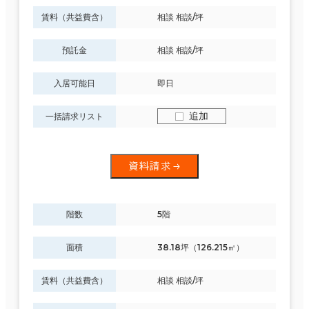
賃料（共益費含）
相談 相談/坪
預託金
相談 相談/坪
入居可能日
即日
追加
一括請求リスト
資料請求
階数
5階
面積
38.18坪（126.215㎡）
賃料（共益費含）
相談 相談/坪