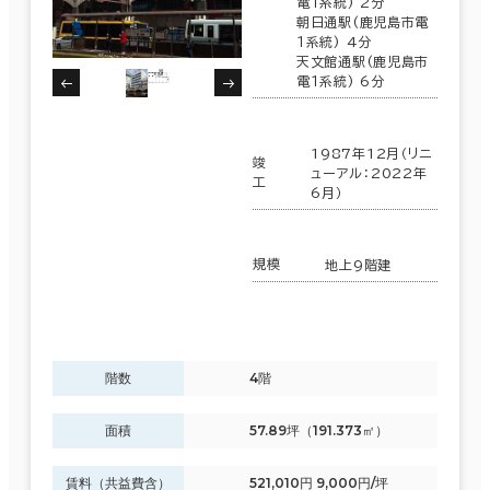
電１系統) 2分
朝日通駅(鹿児島市電
１系統) 4分
天文館通駅(鹿児島市
電１系統) 6分
1987年12月（リニ
竣
ューアル：2022年
工
6月）
規模
地上9階建
階数
4階
面積
57.89坪（191.373㎡）
賃料（共益費含）
521,010円 9,000円/坪