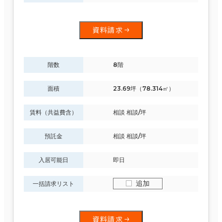
資料請求
階数
8階
面積
23.69坪（78.314㎡）
賃料（共益費含）
相談 相談/坪
預託金
相談 相談/坪
入居可能日
即日
追加
一括請求リスト
資料請求