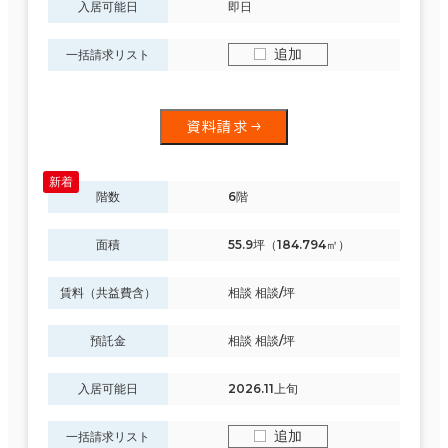
入居可能日
即日
追加
一括請求リスト
資料請求
階数
6階
面積
55.9坪（184.794㎡）
賃料（共益費含）
相談 相談/坪
預託金
相談 相談/坪
入居可能日
2026.11上旬
追加
一括請求リスト