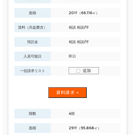
面積
20坪（66.116㎡）
賃料（共益費含）
相談 相談/坪
預託金
相談 相談/坪
入居可能日
即日
追加
一括請求リスト
資料請求
階数
4階
面積
29坪（95.868㎡）