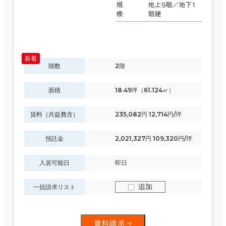
規
地上9階／地下1
模
階建
階数
2階
面積
18.49坪（61.124㎡）
賃料（共益費含）
235,082円 12,714円/坪
預託金
2,021,327円 109,320円/坪
入居可能日
即日
追加
一括請求リスト
資料請求