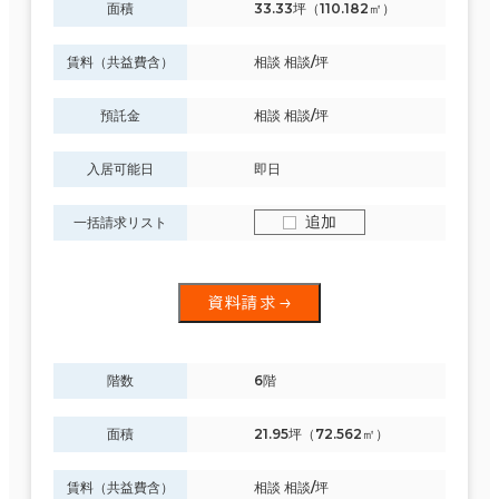
面積
33.33坪（110.182㎡）
賃料（共益費含）
相談 相談/坪
預託金
相談 相談/坪
入居可能日
即日
追加
一括請求リスト
資料請求
階数
6階
面積
21.95坪（72.562㎡）
賃料（共益費含）
相談 相談/坪