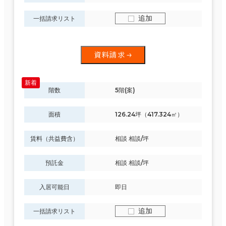
追加
一括請求リスト
面積選択
坪数
人数
資料請求
～
複数フロアを含む
階数
5階(案)
面積
126.24坪（417.324㎡）
賃料（共益費含）
相談 相談/坪
賃料選択（共益費含）
坪単価
月総額
預託金
相談 相談/坪
～
入居可能日
即日
賃料非公開物件を含む
追加
一括請求リスト