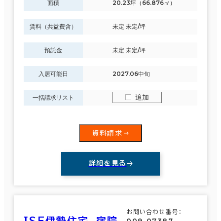
面積
20.23坪（66.876㎡）
賃料（共益費含）
未定 未定/坪
預託金
未定 未定/坪
入居可能日
2027.06中旬
追加
一括請求リスト
資料請求
詳細を見る
お問い合わせ番号：
ＩＳＥ伊勢住宅 宿院
009-07387