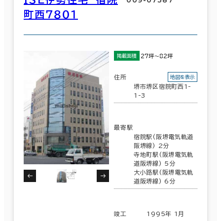
町西７８０１
27坪～82坪
掲載面積
住所
地図を表示
堺市堺区宿院町西1-
1-3
最寄駅
宿院駅(阪堺電気軌道
阪堺線) 2分
寺地町駅(阪堺電気軌
道阪堺線) 5分
大小路駅(阪堺電気軌
道阪堺線) 6分
竣工
1995年 1月