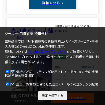
詳細を見る
009-
お問い合わせ番号：
光明池アクト（店舗
08862
クッキーに関するお知らせ
ビル）
三鬼商事では、サイト閲覧者の利便性向上(サイトのサービス・各種
入力補助)のためにCookieを使用します。
詳細については
Cookie等の利用について
をご確認ください。
Cookieをブロックすると、お客様へのサービスの提供や改善に影
17坪
掲載面積
響を及ぼす場合があります。
住所
地図を表示
堺市南区鴨谷台2-1-
分析／どのコンテンツが使用されているか、またその使用
状況や頻度等を測定
3
まとめて資料請求
広告／お客様に合わせた広告・メール等のコンテンツ配信
最寄駅
0120-534-011
設定を保存する
光明池駅(泉北高速鉄
オフィス探しを依頼する
道) 2分
受付時間：9:00〜17:00