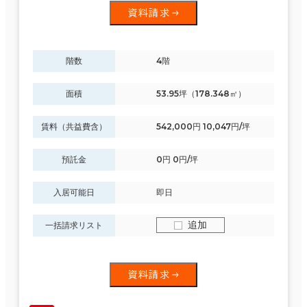
資料請求
階数
4階
面積
53.95坪（178.348㎡）
賃料（共益費含）
542,000円 10,047円/坪
預託金
0円 0円/坪
入居可能日
即日
追加
一括請求リスト
資料請求