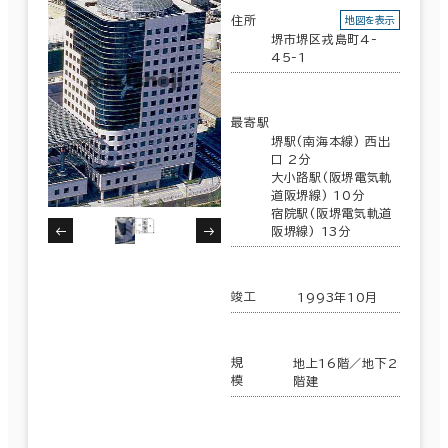
大阪市
(1,606)
住所
地図を表示
堺市堺区戎島町4-
駅徒歩
45-1
北区
(428)
3分以内
最寄駅
淀川区
5分以内
(146)
堺駅(南海本線) 西出
口 2分
10分以内
大小路駅(阪堺電気軌
阿倍野区
(9)
道阪堺線) 10分
宿院駅(阪堺電気軌道
阪堺線) 13分
中央区
(640)
入居可能時期
東淀川区
(8)
竣工
1993年10月
即入居可能
都島区
(101)
規
地上16階／地下2
3か月以内
模
階建
西区
(132)
６か月以内