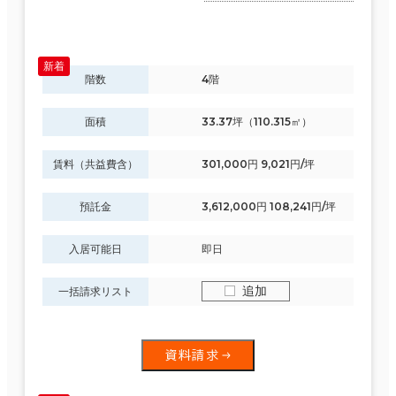
階数
4階
面積
33.37坪（110.315㎡）
賃料（共益費含）
301,000円 9,021円/坪
預託金
3,612,000円 108,241円/坪
入居可能日
即日
追加
一括請求リスト
資料請求