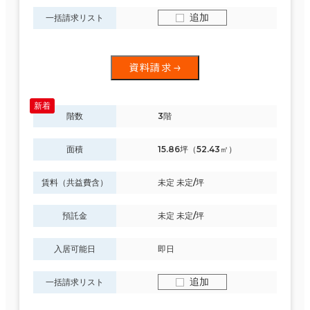
追加
一括請求リスト
資料請求
階数
3階
面積
15.86坪（52.43㎡）
賃料（共益費含）
未定 未定/坪
預託金
未定 未定/坪
入居可能日
即日
追加
一括請求リスト