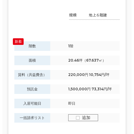
規模
地上6階建
階数
1階
面積
20.46坪（67.637㎡）
賃料（共益費含）
220,000円 10,754円/坪
預託金
1,500,000円 73,314円/坪
入居可能日
即日
追加
一括請求リスト