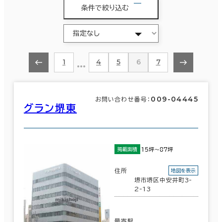
条件で絞り込む
…
1
4
5
6
7
009-04445
お問い合わせ番号：
グラン堺東
15坪～87坪
掲載面積
住所
地図を表示
堺市堺区中安井町3-
2-13
最寄駅