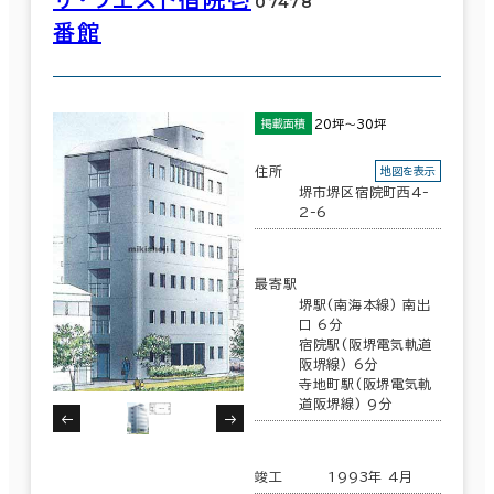
07478
番館
20坪～30坪
掲載面積
住所
地図を表示
堺市堺区宿院町西4-
2-6
最寄駅
堺駅(南海本線) 南出
口 6分
宿院駅(阪堺電気軌道
阪堺線) 6分
寺地町駅(阪堺電気軌
道阪堺線) 9分
竣工
1993年 4月