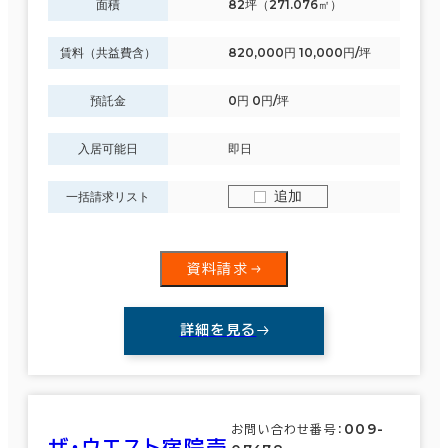
面積
82坪（271.076㎡）
賃料（共益費含）
820,000円 10,000円/坪
預託金
0円 0円/坪
入居可能日
即日
追加
一括請求リスト
資料請求
詳細を見る
009-
お問い合わせ番号：
ザ・ウエスト宿院壱