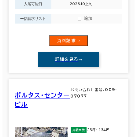
入居可能日
2026.10上旬
面積選択
追加
一括請求リスト
坪数
人数
～
資料請求
複数フロアを含む
詳細を見る
賃料選択（共益費含）
009-
お問い合わせ番号：
ポルタス・センター
07077
坪単価
月総額
ビル
～
賃料非公開物件を含む
エリアを追加・変更する
23坪～134坪
掲載面積