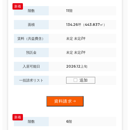
６か月以上
福島区
(40)
階数
11階
大阪市他区
(58)
面積
134.26坪（443.837㎡）
築年数
浪速区
(23)
賃料（共益費含）
未定 未定/坪
建築中
1年以内
5年以内
天王寺区
(21)
10年以内
20年以内
30年以内
預託金
未定 未定/坪
入居可能日
2026.12上旬
該当数
296室
追加
一括請求リスト
(122棟)
階数
1階
2階以上
資料請求
この条件で検索する
階数
6階
その他