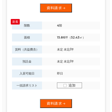
資料請求
階数
4階
面積
15.86坪（52.43㎡）
賃料（共益費含）
未定 未定/坪
預託金
未定 未定/坪
入居可能日
即日
追加
一括請求リスト
資料請求