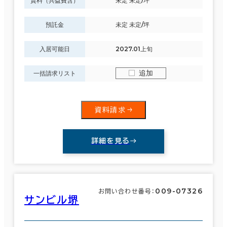
賃料（共益費含）
未定 未定/坪
預託金
未定 未定/坪
入居可能日
2027.01上旬
追加
一括請求リスト
資料請求
詳細を見る
009-07326
お問い合わせ番号：
サンビル堺