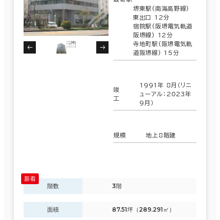
堺東駅(南海高野線)
東出口 12分
宿院駅(阪堺電気軌道
阪堺線) 12分
寺地町駅(阪堺電気軌
道阪堺線) 15分
1991年 8月（リニ
竣
ューアル：2023年
工
9月）
規模
地上8階建
階数
3階
面積
87.51坪（289.291㎡）