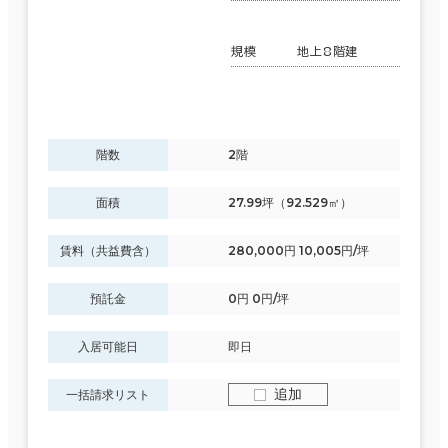
規模
地上8階建
階数
2階
面積
27.99坪（92.529㎡）
賃料（共益費含）
280,000円 10,005円/坪
預託金
0円 0円/坪
入居可能日
即日
追加
一括請求リスト