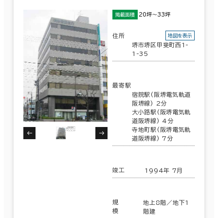
20坪～33坪
掲載面積
住所
地図を表示
堺市堺区甲斐町西1-
1-35
最寄駅
宿院駅(阪堺電気軌道
阪堺線) 2分
大小路駅(阪堺電気軌
道阪堺線) 4分
寺地町駅(阪堺電気軌
道阪堺線) 7分
竣工
1994年 7月
規
地上8階／地下1
模
階建