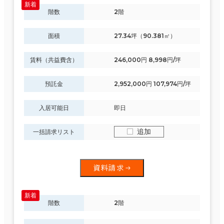
階数
2階
面積
27.34坪（90.381㎡）
賃料（共益費含）
246,000円 8,998円/坪
預託金
2,952,000円 107,974円/坪
入居可能日
即日
追加
一括請求リスト
資料請求
階数
2階