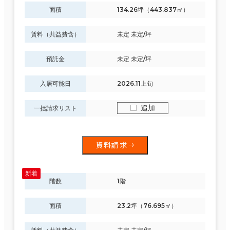
面積
134.26坪（443.837㎡）
制震・免震構造
賃料（共益費含）
未定 未定/坪
駐車場設備あり
1フロア面積100坪以上
預託金
未定 未定/坪
入居可能日
2026.11上旬
追加
一括請求リスト
該当数
296室
(122
資料請求
棟)
階数
1階
面積
23.2坪（76.695㎡）
この条件で検索する