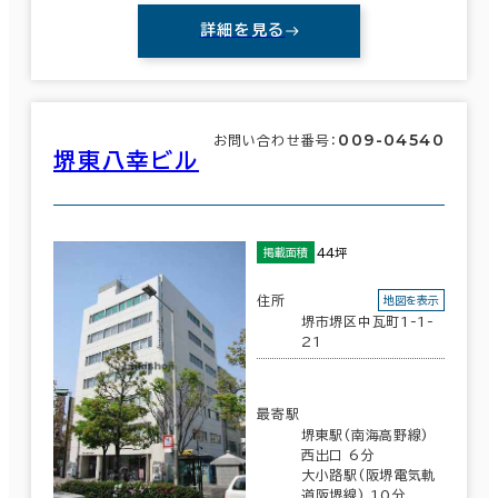
詳細を見る
009-04540
お問い合わせ番号：
堺東八幸ビル
44坪
掲載面積
住所
地図を表示
堺市堺区中瓦町1-1-
21
最寄駅
堺東駅(南海高野線)
西出口 6分
大小路駅(阪堺電気軌
道阪堺線) 10分