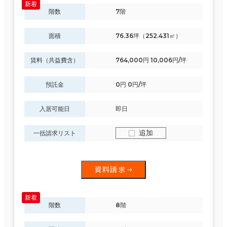
階数
7階
面積
76.36坪（252.431㎡）
賃料（共益費含）
764,000円 10,006円/坪
預託金
0円 0円/坪
入居可能日
即日
追加
一括請求リスト
資料請求
階数
8階