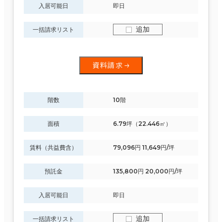
入居可能日
即日
追加
一括請求リスト
資料請求
階数
10階
面積
6.79坪（22.446㎡）
賃料（共益費含）
79,096円 11,649円/坪
預託金
135,800円 20,000円/坪
入居可能日
即日
追加
一括請求リスト