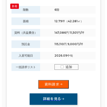
階数
6階
面積選択
面積
12.79坪（42.281㎡）
坪数
人数
～
賃料（共益費含）
147,086円 11,501円/坪
複数フロアを含む
預託金
115,110円 9,000円/坪
入居可能日
2026.09中旬
追加
一括請求リスト
賃料選択（共益費含）
坪単価
月総額
資料請求
～
賃料非公開物件を含む
詳細を見る