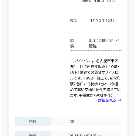
通線) 4番口 10分
竣工
1973年12月
規
地上13階／地下1
模
階建
ニッシンビルは、名古屋市東区
葵1丁目に所在する地上10階・
地下1階建ての賃貸オフィスビ
ルです。1973年竣工で、新栄町
駅2番口から徒歩1分という極
めて高い交通利便性を備えてい
ます。千種駅からも徒歩9分
詳細を見る
階数
1階
面積
18.61坪（61.521㎡）