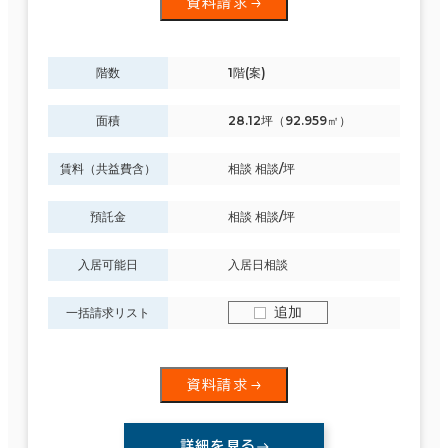
資料請求
階数
1階(案)
面積
28.12坪（92.959㎡）
賃料（共益費含）
相談 相談/坪
預託金
相談 相談/坪
入居可能日
入居日相談
追加
一括請求リスト
資料請求
詳細を見る