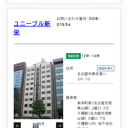
駅徒歩
008-
お問い合わせ番号：
ユニーブル新
01934
エリアを追加・変更する
3分以内
栄
名古屋市
(1,063)
5分以内
10分以内
中村区
(200)
12坪～14坪
掲載面積
昭和区
住所
地図を表示
(10)
名古屋市東区葵1-
26-10
入居可能時期
中区
(565)
即入居可能
最寄駅
西区
(30)
新栄町駅(名古屋市営
3か月以内
東山線) 2番口 3分
千種駅(名古屋市営東
東区
(99)
６か月以内
山線) 5番口 7分
千種駅(JR) 地下改札