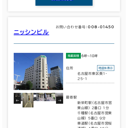
008-01450
お問い合わせ番号：
ニッシンビル
6坪～18坪
掲載面積
住所
地図を表示
名古屋市東区葵1-
25-1
最寄駅
新栄町駅(名古屋市営
東山線) 2番口 1分
千種駅(名古屋市営東
山線) 5番口 9分
車道駅(名古屋市営桜