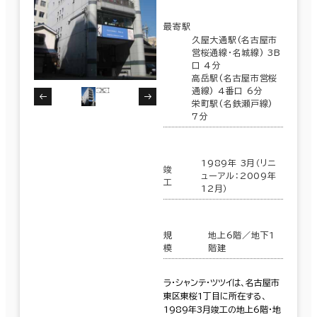
最寄駅
久屋大通駅(名古屋市
営桜通線･名城線) 3B
口 4分
高岳駅(名古屋市営桜
通線) 4番口 6分
栄町駅(名鉄瀬戸線)
7分
1989年 3月（リニ
竣
ューアル：2009年
工
12月）
規
地上6階／地下1
模
階建
ラ・シャンテ・ツツイは、名古屋市
東区東桜1丁目に所在する、
1989年3月竣工の地上6階・地