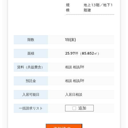
規
地上13階／地下1
模
階建
階数
1階(案)
面積
25.97坪（85.852㎡）
賃料（共益費含）
相談 相談/坪
預託金
相談 相談/坪
入居可能日
入居日相談
追加
一括請求リスト