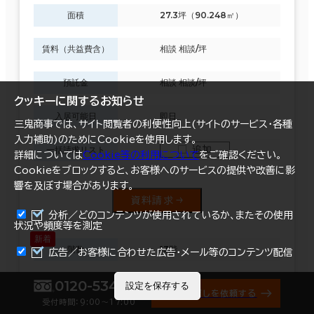
面積
27.3坪（90.248㎡）
賃料（共益費含）
相談 相談/坪
預託金
相談 相談/坪
クッキーに関するお知らせ
入居可能日
即日
三鬼商事では、サイト閲覧者の利便性向上(サイトのサービス・各種
入力補助)のためにCookieを使用します。
追加
一括請求リスト
詳細については
Cookie等の利用について
をご確認ください。
Cookieをブロックすると、お客様へのサービスの提供や改善に影
響を及ぼす場合があります。
資料請求
分析／どのコンテンツが使用されているか、またその使用
状況や頻度等を測定
階数
13階
まとめて資料請求
広告／お客様に合わせた広告・メール等のコンテンツ配信
面積
10坪（33.058㎡）
0120-534-011
設定を保存する
オフィス探しを依頼する
受付時間：9:00〜17:00