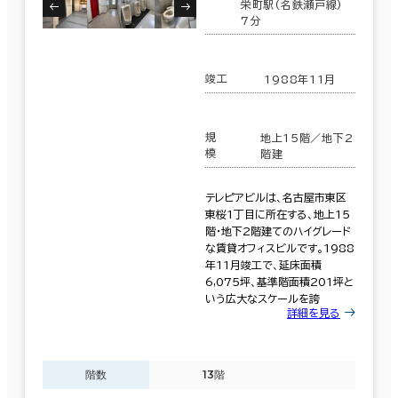
栄町駅(名鉄瀬戸線)
7分
竣工
1988年11月
規
地上15階／地下2
模
階建
テレピアビルは、名古屋市東区
東桜1丁目に所在する、地上15
階・地下2階建てのハイグレード
な賃貸オフィスビルです。1988
年11月竣工で、延床面積
6,075坪、基準階面積201坪と
いう広大なスケールを誇
詳細を見る
階数
13階