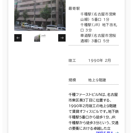
最寄駅
千種駅(名古屋市営東
山線) 5番口 1分
千種駅(JR) 地下改札
口 3分
車道駅(名古屋市営桜
通線) 3番口 5分
竣工
1990年 2月
規模
地上9階建
千種ファーストビルＮは、名古屋
市東区葵3丁目に位置する、
1990年2月竣工の地上9階建
て賃貸オフィスビルです。地下鉄
千種駅5番口から徒歩1分、JR
千種駅から徒歩3分という、交通
の要衝における卓越した立