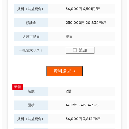
賃料（共益費含）
54,000円 4,501円/坪
制震・免震構造
駐車場設備あり
預託金
250,000円 20,834円/坪
1フロア面積100坪以上
入居可能日
即日
追加
一括請求リスト
該当数
資料請求
497室
階数
2階
(271棟)
面積
14.17坪（46.843㎡）
賃料（共益費含）
54,000円 3,812円/坪
この条件で検索する