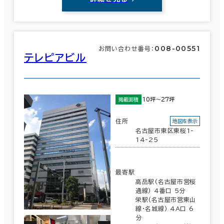
008-00551
お問い合わせ番号：
テレピアビル
10坪～27坪
掲載面積
住所
地図を表示
名古屋市東区東桜1-
14-25
最寄駅
高岳駅(名古屋市営桜
通線) 4番口 5分
栄駅(名古屋市営東山
線･名城線) 4A口 6
分