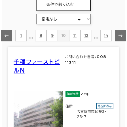
条件で絞り込む
…
…
1
8
9
10
11
12
14
008-
お問い合わせ番号：
千種ファーストビ
11311
ルＮ
23坪
掲載面積
住所
地図を表示
名古屋市東区葵3-
23-7