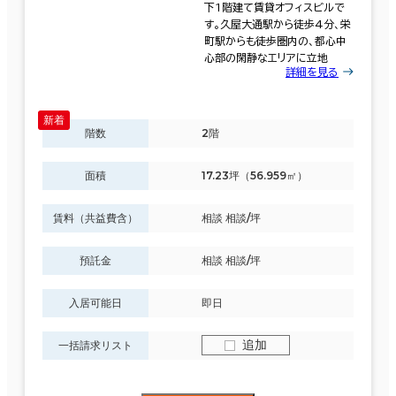
下1階建て賃貸オフィスビルで
す。久屋大通駅から徒歩4分、栄
町駅からも徒歩圏内の、都心中
心部の閑静なエリアに立地
詳細を見る
階数
2階
面積
17.23坪（56.959㎡）
賃料（共益費含）
相談 相談/坪
預託金
相談 相談/坪
入居可能日
即日
追加
一括請求リスト