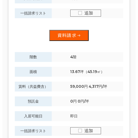
追加
一括請求リスト
資料請求
階数
4階
面積
13.67坪（45.19㎡）
賃料（共益費含）
59,000円 4,317円/坪
預託金
0円 0円/坪
入居可能日
即日
追加
一括請求リスト