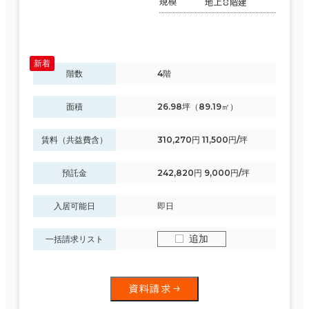
規模
地上8階建
階数
4階
面積
26.98坪（89.19㎡）
賃料（共益費含）
310,270円 11,500円/坪
預託金
242,820円 9,000円/坪
入居可能日
即日
条件で絞り込む
追加
一括請求リスト
現在の条件
資料請求