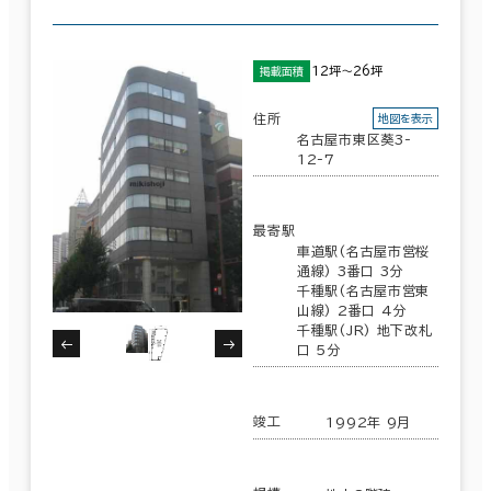
12坪～26坪
掲載面積
住所
地図を表示
名古屋市東区葵3-
12-7
最寄駅
車道駅(名古屋市営桜
通線) 3番口 3分
千種駅(名古屋市営東
山線) 2番口 4分
千種駅(JR) 地下改札
口 5分
竣工
1992年 9月