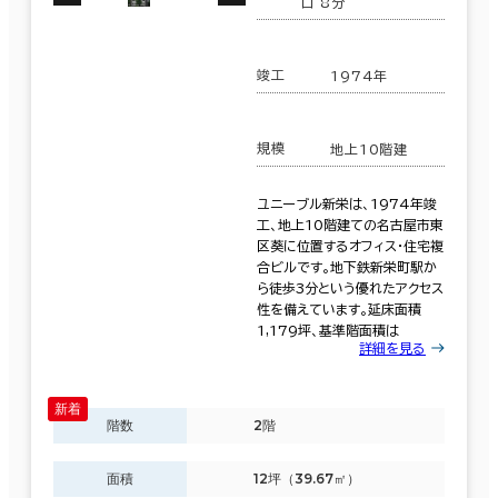
口 8分
６か月以上
その他の区
(116)
千種区
(43)
竣工
1974年
築年数
該当数
規模
地上10階建
497室
建築中
1年以内
5年以内
(271棟)
10年以内
20年以内
30年以内
ユニーブル新栄は、1974年竣
工、地上10階建ての名古屋市東
区葵に位置するオフィス・住宅複
合ビルです。地下鉄新栄町駅か
この条件で検索する
ら徒歩3分という優れたアクセス
性を備えています。延床面積
階数
1,179坪、基準階面積は
詳細を見る
1階
2階以上
階数
2階
面積
12坪（39.67㎡）
その他