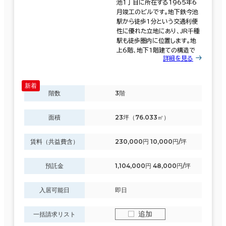
池1丁目に所在する1965年6
月竣工のビルです。地下鉄今池
駅から徒歩1分という交通利便
性に優れた立地にあり、JR千種
駅も徒歩圏内に位置します。地
上6階、地下1階建ての構造で
詳細を見る
階数
3階
面積
23坪（76.033㎡）
賃料（共益費含）
230,000円 10,000円/坪
預託金
1,104,000円 48,000円/坪
入居可能日
即日
追加
一括請求リスト