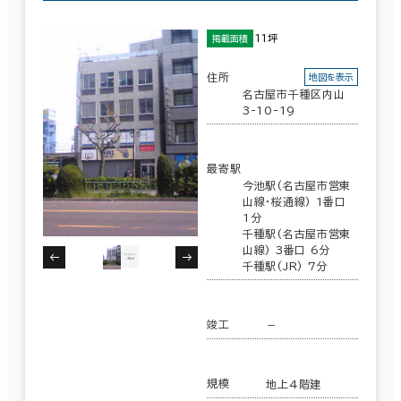
11坪
掲載面積
駅徒歩
エリアを追加・変更する
住所
地図を表示
3分以内
名古屋市千種区内山
名古屋市
(1,063)
3-10-19
5分以内
10分以内
中村区
最寄駅
(200)
今池駅(名古屋市営東
山線･桜通線) 1番口
昭和区
(10)
1分
千種駅(名古屋市営東
山線) 3番口 6分
入居可能時期
中区
千種駅(JR) 7分
(565)
即入居可能
西区
(30)
竣工
－
3か月以内
東区
(99)
６か月以内
規模
地上4階建