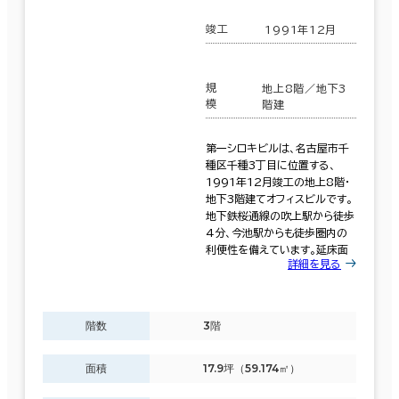
竣工
1991年12月
規
地上8階／地下3
模
階建
第一シロキビルは、名古屋市千
種区千種3丁目に位置する、
1991年12月竣工の地上8階・
地下3階建てオフィスビルです。
地下鉄桜通線の吹上駅から徒歩
4分、今池駅からも徒歩圏内の
利便性を備えています。延床面
詳細を見る
条件で絞り込む
階数
3階
現在の条件
面積
17.9坪（59.174㎡）