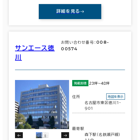
詳細を見る
008-
お問い合わせ番号：
サンエース徳
00574
川
23坪～48坪
掲載面積
住所
地図を表示
名古屋市東区徳川1-
901
最寄駅
森下駅(名鉄瀬戸線)