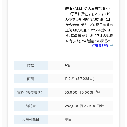
６か月以上
その他の区
(116)
若山ビルは、名古屋市千種区内
山3丁目に所在するオフィスビ
千種区
(43)
ルです。地下鉄今池駅1番出口
から徒歩1分という、駅目の前の
圧倒的な交通アクセスを誇りま
築年数
該当数
す。基準階面積は約27坪の規模
497室
を有し、地上4階建ての構成と
建築中
1年以内
5年以内
詳細を見る
(271棟)
10年以内
20年以内
30年以内
階数
4階
この条件で検索する
面積
11.2坪（37.025㎡）
階数
賃料（共益費含）
56,000円 5,000円/坪
1階
2階以上
預託金
252,000円 22,500円/坪
入居可能日
即日
その他