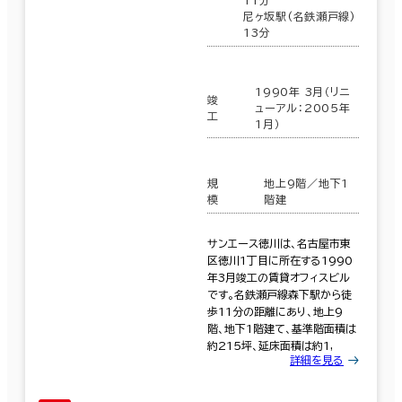
11分
尼ヶ坂駅(名鉄瀬戸線)
13分
1990年 3月（リニ
竣
ューアル：2005年
工
1月）
規
地上9階／地下1
模
階建
サンエース徳川は、名古屋市東
区徳川1丁目に所在する1990
年3月竣工の賃貸オフィスビル
です。名鉄瀬戸線森下駅から徒
歩11分の距離にあり、地上9
階、地下1階建て、基準階面積は
約215坪、延床面積は約1,
詳細を見る