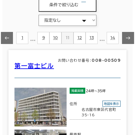
条件で絞り込む
…
…
1
9
10
11
12
13
14
008-00509
お問い合わせ番号：
第一富士ビル
24坪～35坪
掲載面積
住所
地図を表示
名古屋市東区代官町
35-16
最寄駅