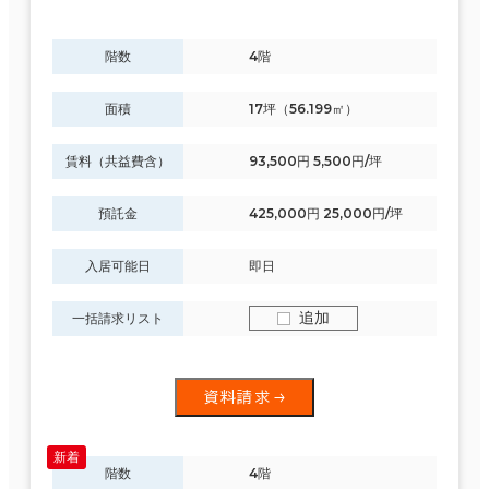
階数
4階
面積
17坪（56.199㎡）
賃料（共益費含）
93,500円 5,500円/坪
預託金
425,000円 25,000円/坪
入居可能日
即日
追加
一括請求リスト
資料請求
階数
4階