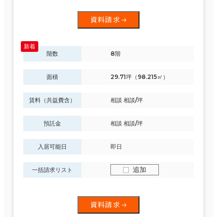
資料請求
階数
8階
面積
29.71坪（98.215㎡）
賃料（共益費含）
相談 相談/坪
預託金
相談 相談/坪
入居可能日
即日
追加
一括請求リスト
資料請求