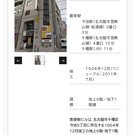
最寄駅
今池駅(名古屋市営東
山線･桜通線) 8番口
3分
千種駅(名古屋市営東
山線) 4番口 10分
千種駅(JR) 11分
1984年12月（リニ
竣
ューアル：2011年
工
7月）
規
地上6階／地下1
模
階建
菩提樹ビルは、名古屋市千種区
今池5丁目に所在する1984年
12月竣工の地上6階・地下1階