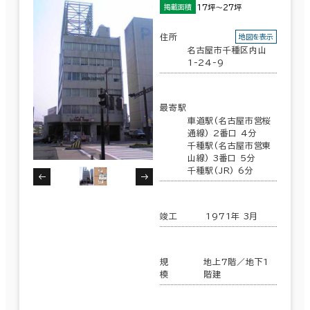
17坪～27坪
掲載面積
住所
地図を表示
名古屋市千種区内山
1-24-9
最寄駅
車道駅(名古屋市営桜
通線) 2番口 4分
千種駅(名古屋市営東
山線) 3番口 5分
千種駅(JR) 6分
竣工
1971年 3月
規
地上7階／地下1
模
階建