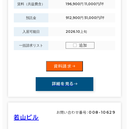
賃料（共益費含）
196,900円 11,000円/坪
預託金
912,900円 51,000円/坪
面積選択
坪数
人数
入居可能日
2026.10上旬
～
追加
一括請求リスト
複数フロアを含む
資料請求
賃料選択（共益費含）
詳細を見る
坪単価
月総額
～
008-10629
お問い合わせ番号：
賃料非公開物件を含む
若山ビル