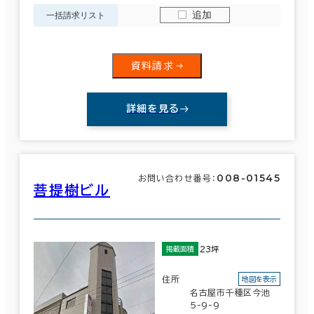
追加
一括請求リスト
制震・免震構造
駐車場設備あり
資料請求
1フロア面積100坪以上
詳細を見る
該当数
497室
008-01545
お問い合わせ番号：
菩提樹ビル
(271棟)
23坪
掲載面積
住所
地図を表示
名古屋市千種区今池
この条件で検索する
5-9-9