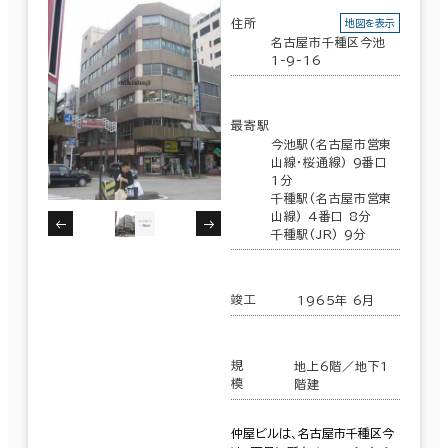
住所
地図を表示
名古屋市千種区今池
1-9-16
最寄駅
今池駅(名古屋市営東
山線･桜通線) 9番口
1分
千種駅(名古屋市営東
山線) 4番口 8分
千種駅(JR) 9分
竣工
1965年 6月
規
地上6階／地下1
模
階建
仲屋ビルは、名古屋市千種区今