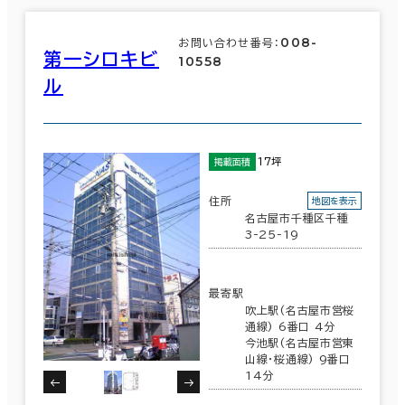
008-
お問い合わせ番号：
第一シロキビ
10558
ル
17坪
掲載面積
住所
地図を表示
名古屋市千種区千種
3-25-19
最寄駅
吹上駅(名古屋市営桜
通線) 6番口 4分
今池駅(名古屋市営東
山線･桜通線) 9番口
14分