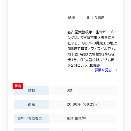
規模
地上8階建
名古屋大曽根第一生命ビルディ
ングは、名古屋市東区矢田に所
在する、1987年3月竣工の地上
8階建て賃貸オフィスビルです。
地下鉄・名鉄「大曽根駅」から徒
歩1分、JR「大曽根駅」からも徒
歩2分という、北東部
詳細を見る
階数
3階
面積
20.96坪（69.29㎡）
賃料（共益費含）
相談 相談/坪