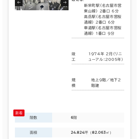
新栄町駅(名古屋市営
東山線) 2番口 6分
高岳駅(名古屋市営桜
通線) 2番口 6分
車道駅(名古屋市営桜
通線) 1番口 9分
竣
1974年 2月（リニ
工
ューアル：2005年）
規
地上9階／地下2
模
階建
階数
6階
面積
24.824坪（82.063㎡）