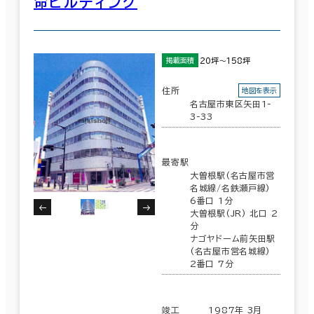
命ビルディング
20坪～158坪
掲載面積
住所
地図を表示
名古屋市東区矢田1-
3-33
最寄駅
大曽根駅(名古屋市営
名城線/名鉄瀬戸線)
6番口 1分
大曽根駅(JR) 北口 2
分
ナゴヤドーム前矢田駅
(名古屋市営名城線)
2番口 7分
竣工
1987年 3月