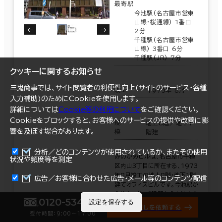
最寄駅
今池駅(名古屋市営東
山線･桜通線) 1番口
2分
千種駅(名古屋市営東
山線) 3番口 6分
千種駅(JR) 7分
クッキーに関するお知らせ
三鬼商事では、サイト閲覧者の利便性向上(サイトのサービス・各種
竣工
1973年 8月
入力補助)のためにCookieを使用します。
詳細については
Cookie等の利用について
をご確認ください。
Cookieをブロックすると、お客様へのサービスの提供や改善に影
規
地上8階／地下1
響を及ぼす場合があります。
模
階建
分析／どのコンテンツが使用されているか、またその使用
みのかめビルは、名古屋市千種
状況や頻度等を測定
区内山3丁目に所在する、1973
年8月竣工の地上8階・地下1階
まとめて資料請求
広告／お客様に合わせた広告・メール等のコンテンツ配信
建てオフィスビルです。今池駅か
ら徒歩2分、千種駅からも徒歩6
0120-534-011
設定を保存する
分という、地下鉄東山線沿線の
オフィス探しを依頼する
卓越した利便性を備えて
受付時間：9:00〜17:00
詳細を見る