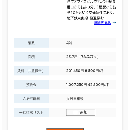
建てオフィスビルです。今池駅8
番口から徒歩3分、千種駅から徒
歩10分という交通条件にあり、
地下鉄東山線・桜通線お
詳細を見る
階数
4階
面積
23.7坪（78.347㎡）
賃料（共益費含）
201,450円 8,500円/坪
預託金
1,007,250円 42,500円/坪
入居可能日
入居日相談
追加
一括請求リスト