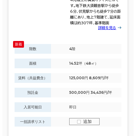
す。地下鉄大須観音駅から徒歩
6分、伏見駅からも徒歩7分の距
離にあり、地上7階建て、延床面
積は約307坪、基準階面
詳細を見る
階数
4階
面積
14.52坪（48㎡）
賃料（共益費含）
125,000円 8,609円/坪
預託金
500,000円 34,436円/坪
入居可能日
即日
追加
一括請求リスト