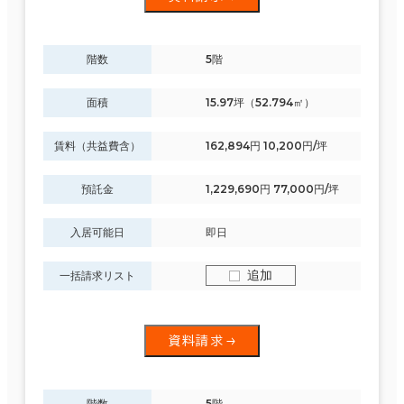
階数
5階
面積
15.97坪（52.794㎡）
賃料（共益費含）
162,894円 10,200円/坪
預託金
1,229,690円 77,000円/坪
入居可能日
即日
追加
一括請求リスト
資料請求
階数
5階