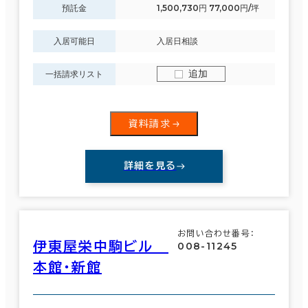
預託金
1,500,730円 77,000円/坪
駅徒歩
入居可能日
入居日相談
エリアを追加・変更する
3分以内
追加
一括請求リスト
名古屋市
(1,063)
5分以内
10分以内
資料請求
中村区
(200)
昭和区
(10)
詳細を見る
入居可能時期
中区
(565)
即入居可能
お問い合わせ番号：
西区
(30)
伊東屋栄中駒ビル
008-11245
3か月以内
本館・新館
東区
(99)
６か月以内