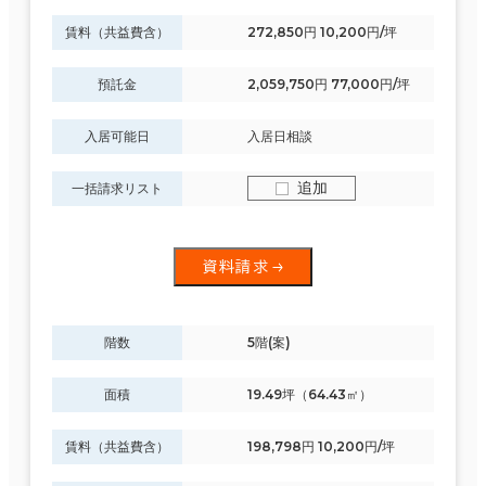
賃料（共益費含）
272,850円 10,200円/坪
面積選択
預託金
2,059,750円 77,000円/坪
坪数
人数
入居可能日
入居日相談
～
複数フロアを含む
追加
一括請求リスト
資料請求
賃料選択（共益費含）
階数
5階(案)
坪単価
月総額
～
面積
19.49坪（64.43㎡）
賃料非公開物件を含む
賃料（共益費含）
198,798円 10,200円/坪