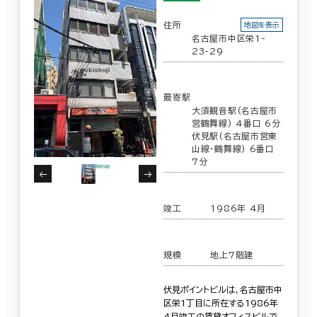
住所
地図を表示
名古屋市中区栄1-
23-29
最寄駅
大須観音駅(名古屋市
営鶴舞線) 4番口 6分
伏見駅(名古屋市営東
山線･鶴舞線) 6番口
7分
竣工
1986年 4月
規模
地上7階建
伏見ポイントビルは、名古屋市中
区栄1丁目に所在する1986年
4月竣工の賃貸オフィスビルで