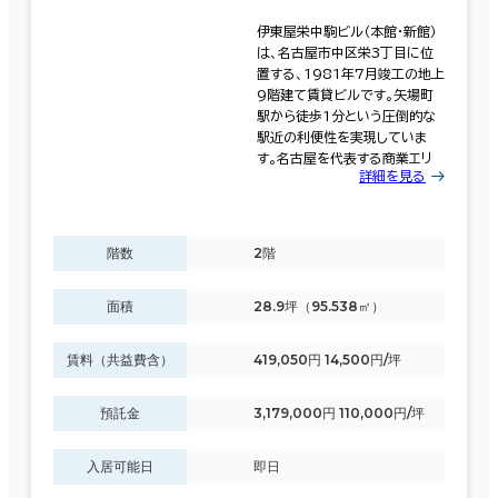
伊東屋栄中駒ビル（本館・新館）
制震・免震構造
は、名古屋市中区栄3丁目に位
置する、1981年7月竣工の地上
駐車場設備あり
9階建て賃貸ビルです。矢場町
駅から徒歩1分という圧倒的な
1フロア面積100坪以上
駅近の利便性を実現していま
す。名古屋を代表する商業エリ
詳細を見る
階数
2階
該当数
497室
面積
28.9坪（95.538㎡）
賃料（共益費含）
419,050円 14,500円/坪
(271棟)
預託金
3,179,000円 110,000円/坪
入居可能日
即日
この条件で検索する