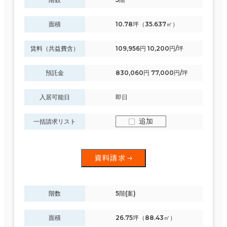
面積
10.78坪（35.637㎡）
賃料（共益費含）
109,956円 10,200円/坪
預託金
830,060円 77,000円/坪
入居可能日
即日
追加
一括請求リスト
資料請求
条件で絞り込む
階数
5階(案)
現在の条件
面積
26.75坪（88.43㎡）