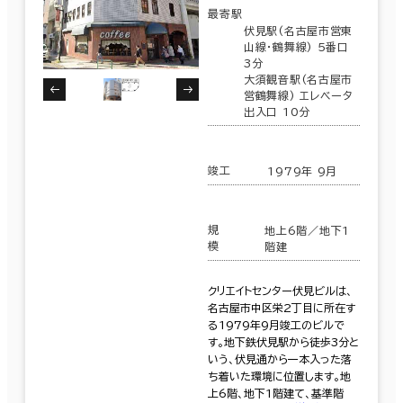
最寄駅
伏見駅(名古屋市営東
山線･鶴舞線) 5番口
3分
大須観音駅(名古屋市
営鶴舞線) エレベータ
出入口 10分
竣工
1979年 9月
規
地上6階／地下1
模
階建
クリエイトセンター伏見ビルは、
名古屋市中区栄2丁目に所在す
る1979年9月竣工のビルで
す。地下鉄伏見駅から徒歩3分と
いう、伏見通から一本入った落
ち着いた環境に位置します。地
上6階、地下1階建て、基準階