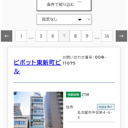
条件で絞り込む
…
…
1
5
6
7
8
9
14
008-
お問い合わせ番号：
ピボット東新町ビ
11075
ル
27坪
掲載面積
住所
地図を表示
名古屋市中区栄4-6-
3