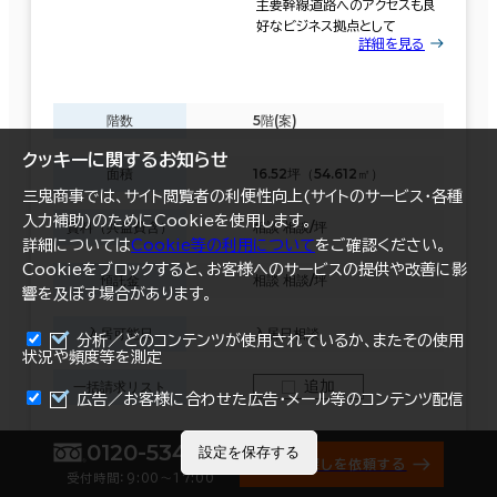
主要幹線道路へのアクセスも良
好なビジネス拠点として
詳細を見る
階数
5階(案)
クッキーに関するお知らせ
面積
16.52坪（54.612㎡）
三鬼商事では、サイト閲覧者の利便性向上(サイトのサービス・各種
入力補助)のためにCookieを使用します。
賃料（共益費含）
相談 相談/坪
詳細については
Cookie等の利用について
をご確認ください。
Cookieをブロックすると、お客様へのサービスの提供や改善に影
預託金
相談 相談/坪
響を及ぼす場合があります。
入居可能日
入居日相談
分析／どのコンテンツが使用されているか、またその使用
状況や頻度等を測定
追加
一括請求リスト
まとめて資料請求
広告／お客様に合わせた広告・メール等のコンテンツ配信
0120-534-011
設定を保存する
オフィス探しを依頼する
資料請求
受付時間：9:00〜17:00