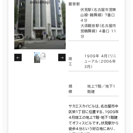
最寄駅
伏見駅(名古屋市営東
山線･鶴舞線) 7番口
4分
大須観音駅(名古屋市
営鶴舞線) 4番口 11
分
1989年 4月（リニ
竣
ューアル：2006年
工
3月）
規
地上7階／地下1
模
階建
サカエスカイビルは、名古屋市中
区栄1丁目に位置する、1989年
4月竣工の地上7階・地下1階建
てオフィスビルです。伏見駅から
徒歩4分という好立地にあり、