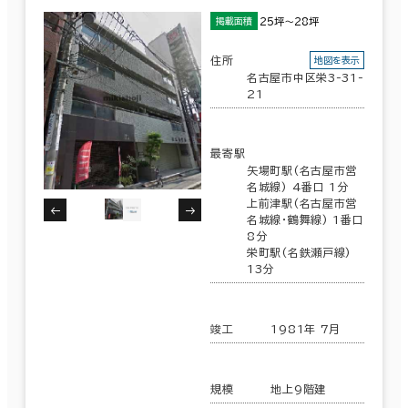
６か月以上
その他の区
(116)
25坪～28坪
掲載面積
千種区
(43)
住所
地図を表示
名古屋市中区栄3-31-
21
築年数
該当数
497室
建築中
1年以内
5年以内
(271棟)
最寄駅
10年以内
20年以内
30年以内
矢場町駅(名古屋市営
名城線) 4番口 1分
上前津駅(名古屋市営
名城線･鶴舞線) 1番口
この条件で検索する
8分
栄町駅(名鉄瀬戸線)
階数
13分
1階
2階以上
竣工
1981年 7月
規模
地上9階建
その他