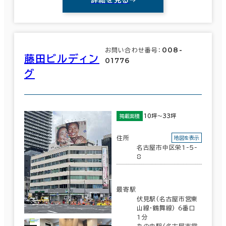
008-
お問い合わせ番号：
藤田ビルディン
01776
グ
10坪～33坪
掲載面積
住所
地図を表示
名古屋市中区栄1-5-
8
最寄駅
伏見駅(名古屋市営東
山線･鶴舞線) 6番口
1分
丸の内駅(名古屋市営