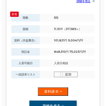
詳細を見る
階数
5階
面積
11.31坪（37.389㎡）
賃料（共益費含）
101,821円 9,004円/坪
預託金
848,510円 75,023円/坪
入居可能日
入居日相談
追加
一括請求リスト
資料請求
詳細を見る