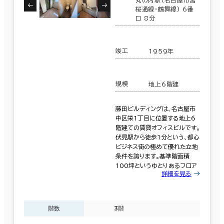
桜通線･鶴舞線) 6番
口 8分
竣工
1959年
規模
地上6階建
藤田ビルディングは、名古屋市
中区栄1丁目に位置する地上6
階建ての賃貸オフィスビルです。
伏見駅から徒歩1分という、都心
ビジネス街の極めて優れた立地
条件を誇ります。基準階面積
100坪というゆとりあるフロア
詳細を見る
階数
3階