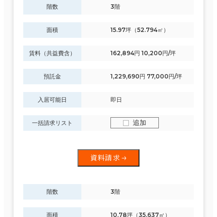
階数
3階
面積
15.97坪（52.794㎡）
賃料（共益費含）
162,894円 10,200円/坪
預託金
1,229,690円 77,000円/坪
入居可能日
即日
追加
一括請求リスト
資料請求
階数
3階
面積
10.78坪（35.637㎡）