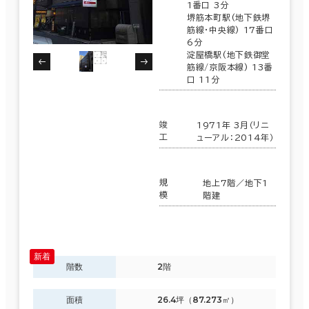
1番口 3分
堺筋本町駅(地下鉄堺
筋線･中央線) 17番口
6分
淀屋橋駅(地下鉄御堂
筋線/京阪本線) 13番
口 11分
竣
1971年 3月（リニ
工
ューアル：2014年）
規
地上7階／地下1
模
階建
階数
2階
面積
26.4坪（87.273㎡）