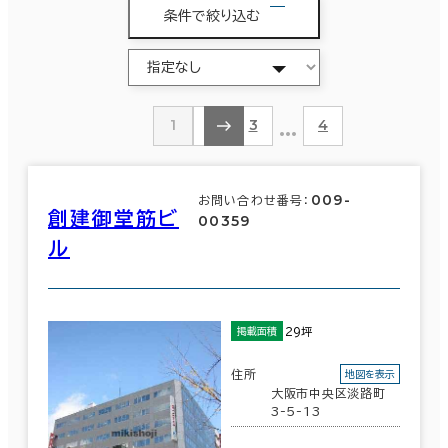
条件で絞り込む
…
1
2
3
4
009-
お問い合わせ番号：
創建御堂筋ビ
00359
ル
29坪
掲載面積
住所
地図を表示
大阪市中央区淡路町
3-5-13