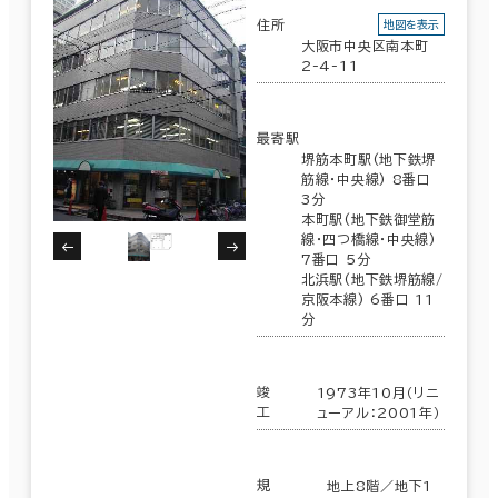
住所
地図を表示
大阪市中央区南本町
2-4-11
最寄駅
堺筋本町駅(地下鉄堺
筋線･中央線) 8番口
3分
本町駅(地下鉄御堂筋
線･四つ橋線･中央線)
7番口 5分
北浜駅(地下鉄堺筋線/
京阪本線) 6番口 11
分
竣
1973年10月（リニ
工
ューアル：2001年）
規
地上8階／地下1