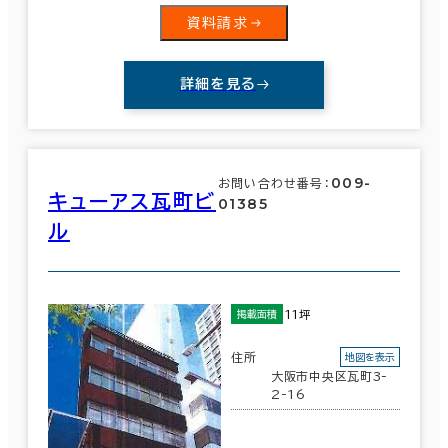
資料請求
詳細を見る
009-
お問い合わせ番号：
キューアス瓦町ビ
01385
ル
11坪
掲載面積
住所
地図を表示
大阪市中央区瓦町3-
2-16