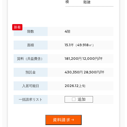
模
階建
階数
4階
面積
15.1坪（49.918㎡）
賃料（共益費含）
181,200円 12,000円/坪
預託金
430,350円 28,500円/坪
入居可能日
2026.12上旬
条件で絞り込む
追加
一括請求リスト
現在の条件
資料請求