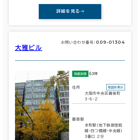
詳細を見る
面積選択
坪数
人数
～
009-01304
お問い合わせ番号：
大雅ビル
複数フロアを含む
63坪
掲載面積
住所
地図を表示
賃料選択（共益費含）
大阪市中央区備後町
3-6-2
坪単価
月総額
～
最寄駅
賃料非公開物件を含む
本町駅(地下鉄御堂筋
線･四つ橋線･中央線)
3番口 2分
エリアを追加・変更する