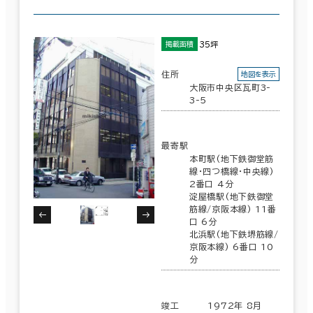
制震・免震構造
35坪
掲載面積
駐車場設備あり
住所
地図を表示
1フロア面積100坪以上
大阪市中央区瓦町3-
3-5
最寄駅
該当数
本町駅(地下鉄御堂筋
156室
線･四つ橋線･中央線)
2番口 4分
(77
淀屋橋駅(地下鉄御堂
筋線/京阪本線) 11番
口 6分
北浜駅(地下鉄堺筋線/
棟)
京阪本線) 6番口 10
分
この条件で検索する
竣工
1972年 8月