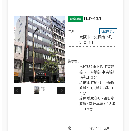
11坪～13坪
掲載面積
住所
地図を表示
大阪市中央区南本町
3-2-11
最寄駅
本町駅(地下鉄御堂筋
線･四つ橋線･中央線)
9番口 3分
堺筋本町駅(地下鉄堺
筋線･中央線) 8番口
4分
淀屋橋駅(地下鉄御堂
筋線/京阪本線) 13番
口 13分
竣工
1974年 6月