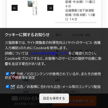
筋線･中央線) 11番口
4分
淀屋橋駅(地下鉄御堂
筋線/京阪本線) 13番
口 14分
クッキーに関するお知らせ
竣工
1962年 9月
三鬼商事では、サイト閲覧者の利便性向上(サイトのサービス・各種
入力補助)のためにCookieを使用します。
規
地上5階／地下1
詳細については
Cookie等の利用について
をご確認ください。
模
階建
Cookieをブロックすると、お客様へのサービスの提供や改善に影
響を及ぼす場合があります。
分析／どのコンテンツが使用されているか、またその使用
状況や頻度等を測定
階数
4階
まとめて資料請求
広告／お客様に合わせた広告・メール等のコンテンツ配信
面積
34坪（112.397㎡）
0120-534-011
設定を保存する
オフィス探しを依頼する
賃料（共益費含）
289,000円 8,500円/坪
受付時間：9:00〜17:00