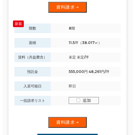
資料請求
階数
8階
面積
11.5坪（38.017㎡）
賃料（共益費含）
未定 未定/坪
預託金
555,000円 48,261円/坪
入居可能日
即日
追加
一括請求リスト
資料請求