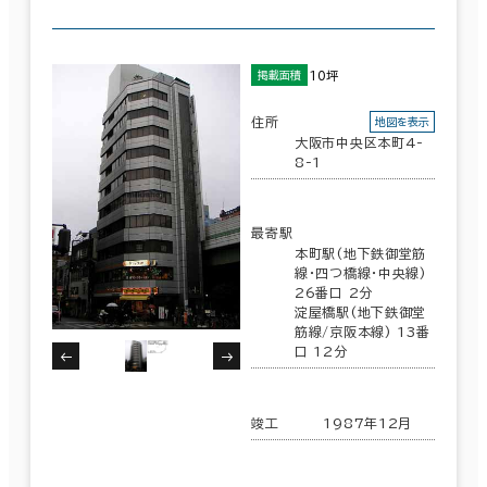
10坪
掲載面積
住所
地図を表示
大阪市中央区本町4-
8-1
最寄駅
本町駅(地下鉄御堂筋
線･四つ橋線･中央線)
26番口 2分
淀屋橋駅(地下鉄御堂
筋線/京阪本線) 13番
口 12分
竣工
1987年12月