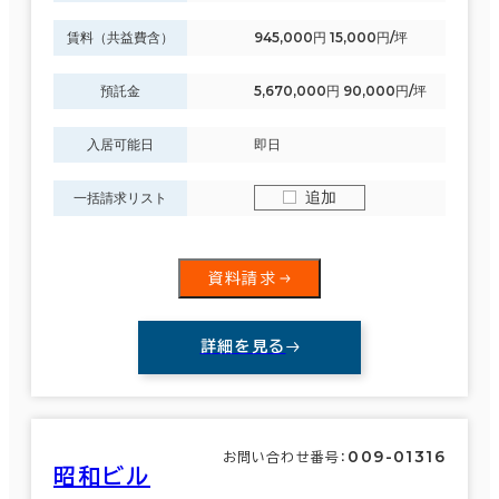
６か月以上
福島区
(40)
賃料（共益費含）
945,000円 15,000円/坪
大阪市他区
(58)
預託金
5,670,000円 90,000円/坪
築年数
入居可能日
即日
浪速区
(23)
建築中
1年以内
5年以内
10年以内
20年以内
30年以内
追加
一括請求リスト
天王寺区
(21)
156室
資料請求
(77棟)
該当数
階数
詳細を見る
1階
2階以上
この条件で検索する
009-01316
お問い合わせ番号：
昭和ビル
その他