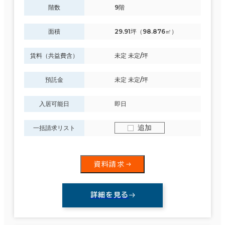
階数
9階
面積
29.91坪（98.876㎡）
賃料（共益費含）
未定 未定/坪
預託金
未定 未定/坪
入居可能日
即日
追加
一括請求リスト
資料請求
詳細を見る