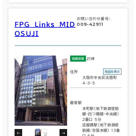
お問い合わせ番号：
ＦＰＧ Ｌｉｎｋｓ ＭＩＤ
009-42911
ＯＳＵＪＩ
21坪
掲載面積
住所
地図を表示
大阪市中央区淡路町
4-3-5
最寄駅
本町駅(地下鉄御堂筋
線･四つ橋線･中央線)
2番口 5分
淀屋橋駅(地下鉄御堂
筋線/京阪本線) 13番
口 6分