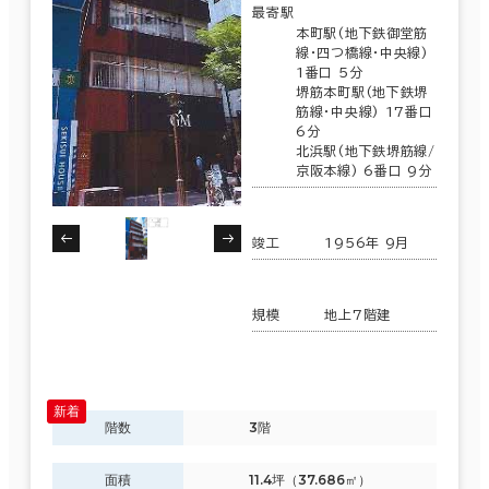
最寄駅
本町駅(地下鉄御堂筋
線･四つ橋線･中央線)
1番口 5分
堺筋本町駅(地下鉄堺
筋線･中央線) 17番口
6分
北浜駅(地下鉄堺筋線/
京阪本線) 6番口 9分
竣工
1956年 9月
規模
地上7階建
階数
3階
面積
11.4坪（37.686㎡）