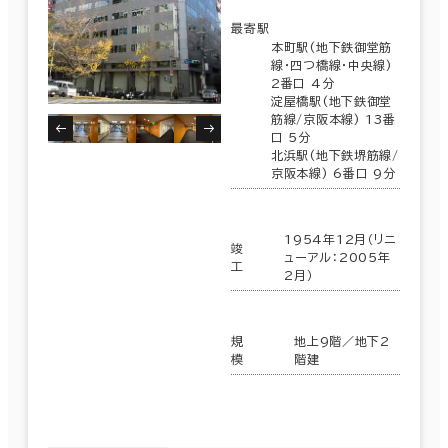
最寄駅
本町駅(地下鉄御堂筋
線･四つ橋線･中央線)
2番口 4分
淀屋橋駅(地下鉄御堂
筋線/京阪本線) 13番
口 5分
北浜駅(地下鉄堺筋線/
京阪本線) 6番口 9分
1954年12月（リニ
竣
ューアル：2005年
工
2月）
規
地上9階／地下2
模
階建