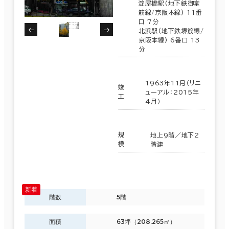
淀屋橋駅(地下鉄御堂
筋線/京阪本線) 11番
大阪市
(1,606)
口 7分
駅徒歩
北浜駅(地下鉄堺筋線/
京阪本線) 6番口 13
3分以内
分
北区
(428)
5分以内
淀川区
(146)
1963年11月（リニ
竣
10分以内
ューアル：2015年
工
4月）
阿倍野区
(9)
中央区
(640)
規
地上9階／地下2
模
階建
入居可能時期
東淀川区
(8)
即入居可能
都島区
(101)
3か月以内
階数
5階
６か月以内
西区
(132)
面積
63坪（208.265㎡）