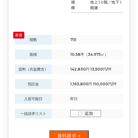
規
地上10階／地下1
模
階建
階数
7階
面積
10.58坪（34.975㎡）
賃料（共益費含）
142,830円 13,500円/坪
預託金
1,163,800円 110,000円/坪
入居可能日
即日
追加
一括請求リスト
資料請求