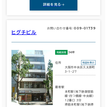
詳細を見る
009-01739
お問い合わせ番号：
ヒグチビル
34坪
掲載面積
住所
地図を表示
大阪市中央区久太郎町
3-1-27
最寄駅
本町駅(地下鉄御堂筋
線･四つ橋線･中央線)
12番口 3分
堺筋本町駅(地下鉄堺