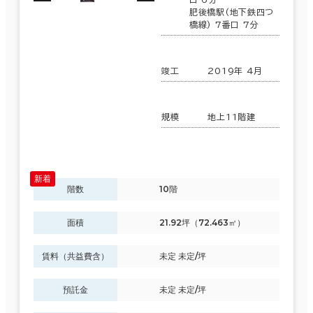
肥後橋駅(地下鉄四つ
橋線) 7番口 7分
竣工
2019年 4月
規模
地上11階建
階数
10階
面積
21.92坪（72.463㎡）
賃料（共益費含）
未定 未定/坪
預託金
未定 未定/坪