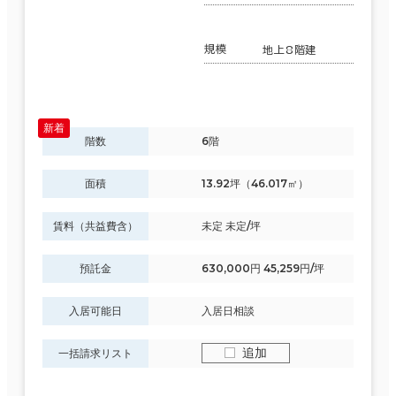
規模
地上8階建
階数
6階
面積
13.92坪（46.017㎡）
賃料（共益費含）
未定 未定/坪
預託金
630,000円 45,259円/坪
入居可能日
入居日相談
追加
一括請求リスト