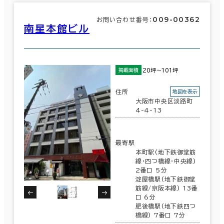
009-00362
お問い合わせ番号：
南星本館ビル
20坪～101坪
掲載面積
住所
地図を表示
大阪市中央区淡路町
4-4-13
最寄駅
本町駅(地下鉄御堂筋
線･四つ橋線･中央線)
2番口 5分
淀屋橋駅(地下鉄御堂
筋線/京阪本線) 13番
口 6分
肥後橋駅(地下鉄四つ
橋線) 7番口 7分