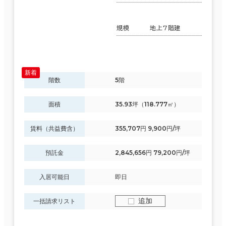
規模
地上7階建
階数
5階
面積
35.93坪（118.777㎡）
賃料（共益費含）
355,707円 9,900円/坪
預託金
2,845,656円 79,200円/坪
入居可能日
即日
追加
一括請求リスト