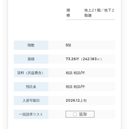
規
地上21階／地下2
模
階建
階数
5階
面積
73.26坪（242.183㎡）
賃料（共益費含）
相談 相談/坪
預託金
相談 相談/坪
入居可能日
2026.12上旬
追加
一括請求リスト