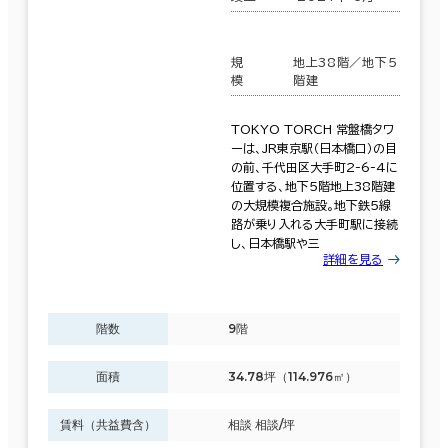
規
地上38階／地下5
模
階建
TOKYO TORCH 常盤橋タワ
ーは、JR東京駅（日本橋口）の目
の前、千代田区大手町2-6-4に
位置する、地下5階地上38階建
の大規模複合施設。地下鉄5線
路が乗り入れる大手町駅に接続
し、日本橋駅や三
詳細を見る
階数
9階
面積
34.78坪（114.976㎡）
賃料（共益費含）
相談 相談/坪