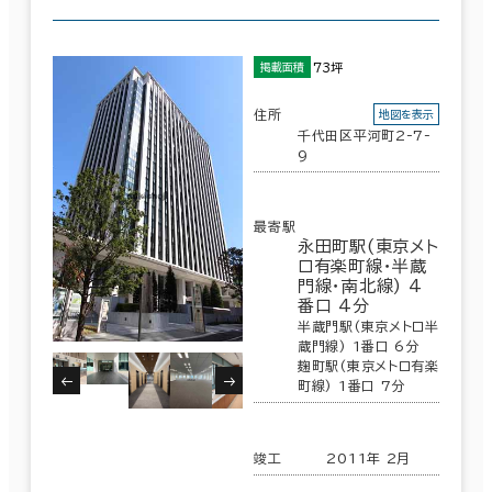
73坪
掲載面積
住所
地図を表示
千代田区平河町2-7-
9
最寄駅
永田町駅(東京メト
ロ有楽町線･半蔵
門線･南北線) 4
番口 4分
半蔵門駅(東京メトロ半
蔵門線) 1番口 6分
麹町駅(東京メトロ有楽
町線) 1番口 7分
竣工
2011年 2月