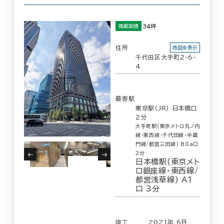
34坪
掲載面積
住所
地図を表示
千代田区大手町2-6-
4
最寄駅
東京駅(JR) 日本橋口
2分
大手町駅(東京メトロ丸ノ内
線･東西線･千代田線･半蔵
門線/都営三田線) B8a口
2分
日本橋駅(東京メト
ロ銀座線･東西線/
都営浅草線) A1
口 3分
竣工
2021年 6月