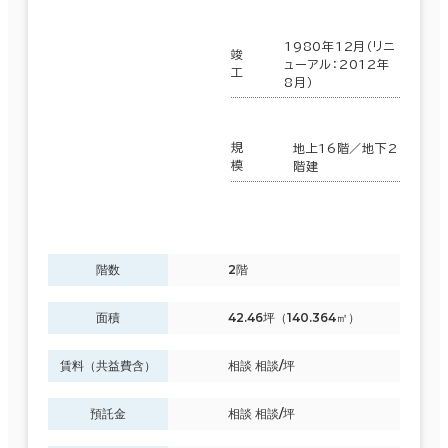
足立区
(10)
1980年12月（リニ
駅徒歩
竣
ューアル：2012年
中央区
(644)
工
8月）
3分以内
品川区
(302)
5分以内
規
地上16階／地下2
模
階建
墨田区
10分以内
(35)
世田谷区
(22)
階数
2階
練馬区
(5)
入居可能時期
面積
42.46坪（140.364㎡）
即入居可能
葛飾区
(5)
賃料（共益費含）
相談 相談/坪
3か月以内
港区
(691)
６か月以内
預託金
相談 相談/坪
台東区
(113)