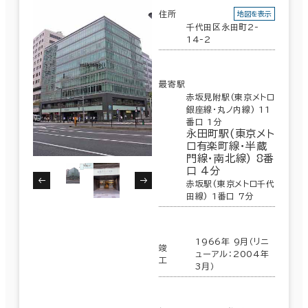
住所
地図を表示
荒川区
制震・免震構造
(7)
千代田区永田町2-
14-2
駐車場設備あり
1フロア面積100坪以上
東京都下
(161)
最寄駅
153室
赤坂見附駅(東京メトロ
銀座線･丸ノ内線) 11
(69棟)
該当数
番口 1分
永田町駅(東京メト
ロ有楽町線･半蔵
該当数
門線･南北線) 8番
この条件で検索する
153室
口 4分
赤坂駅(東京メトロ千代
(69
田線) 1番口 7分
棟)
1966年 9月（リニ
竣
ューアル：2004年
工
3月）
この条件で検索する