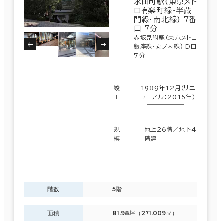
永田町駅(東京メト
ロ有楽町線･半蔵
門線･南北線) 7番
口 7分
赤坂見附駅(東京メトロ
銀座線･丸ノ内線) D口
7分
竣
1989年12月（リニ
工
ューアル：2015年）
規
地上26階／地下4
模
階建
階数
5階
面積
81.98坪（271.009㎡）