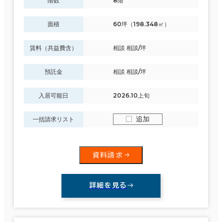
階数
8階
面積
60坪（198.348㎡）
賃料（共益費含）
相談 相談/坪
預託金
相談 相談/坪
入居可能日
2026.10上旬
追加
一括請求リスト
資料請求
条件で絞り込む
詳細を見る
現在の条件