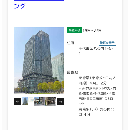
ング
19坪～37坪
掲載面積
住所
地図を表示
千代田区丸の内1-5-
1
最寄駅
東京駅(東京メトロ丸ノ
内線) 4A口 2分
大手町駅(東京メトロ丸ノ内
線･東西線･千代田線･半蔵
門線/都営三田線) D3口
3分
東京駅(JR) 丸の内北
口 4分