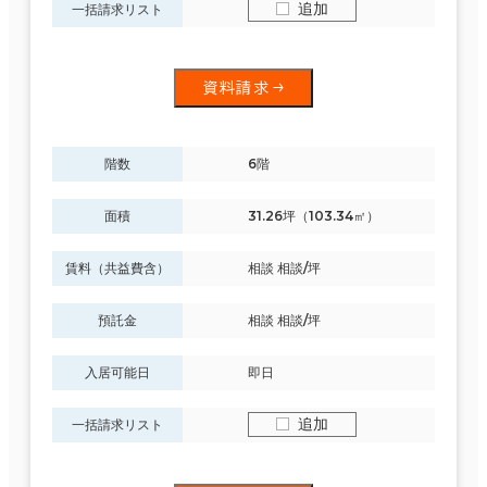
追加
一括請求リスト
資料請求
階数
6階
面積
31.26坪（103.34㎡）
賃料（共益費含）
相談 相談/坪
預託金
相談 相談/坪
入居可能日
即日
追加
一括請求リスト