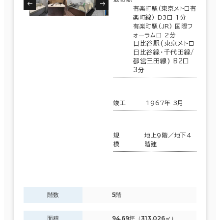
有楽町駅(東京メトロ有
楽町線) D3口 1分
有楽町駅(JR) 国際フ
ォーラム口 2分
日比谷駅(東京メトロ
日比谷線･千代田線/
都営三田線) B2口
3分
竣工
1967年 3月
規
地上9階／地下4
模
階建
階数
5階
面積
94.69坪（313.026㎡）