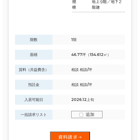
規
地上9階／地下2
模
階建
階数
1階
面積
46.77坪（154.612㎡）
賃料（共益費含）
相談 相談/坪
預託金
相談 相談/坪
入居可能日
2026.12上旬
追加
一括請求リスト
資料請求