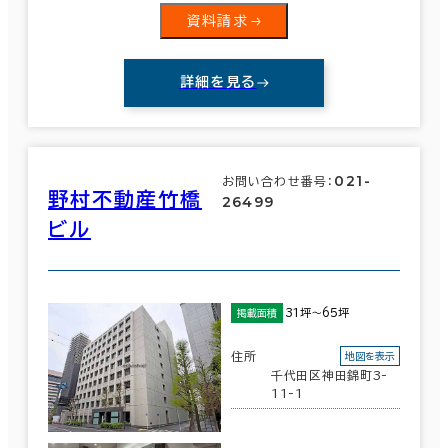
資料請求
詳細を見る
021-
お問い合わせ番号：
野村不動産竹橋
26499
ビル
31坪～65坪
掲載面積
住所
地図を表示
千代田区神田錦町3-
11-1