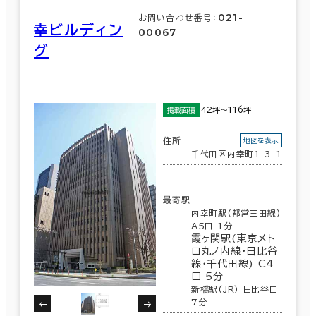
021-
お問い合わせ番号：
幸ビルディン
00067
面積選択
グ
エリアを追加・変更する
坪数
人数
東京23区
(3,862)
～
42坪～116坪
掲載面積
複数フロアを含む
千代田区
(715)
住所
地図を表示
千代田区内幸町1-3-1
渋谷区
(290)
最寄駅
賃料選択（共益費含）
豊島区
(115)
内幸町駅(都営三田線)
坪単価
月総額
A5口 1分
霞ヶ関駅(東京メト
大田区
(65)
～
ロ丸ノ内線･日比谷
線･千代田線) C4
口 5分
賃料非公開物件を含む
板橋区
(20)
新橋駅(JR) 日比谷口
7分