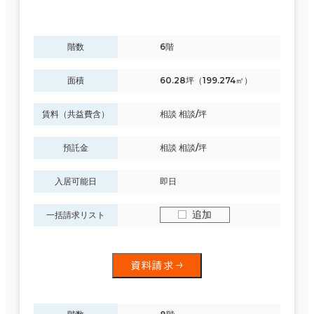
階数
6階
面積
60.28坪（199.274㎡）
賃料（共益費含）
相談 相談/坪
預託金
相談 相談/坪
入居可能日
即日
追加
一括請求リスト
資料請求