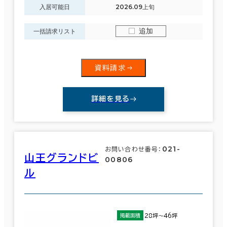
６か月以上
入居可能日
2026.09上旬
江東区
(191)
追加
一括請求リスト
中野区
(16)
築年数
資料請求
北区
建築中
1年以内
5年以内
(7)
10年以内
20年以内
30年以内
詳細を見る
江戸川区
(20)
新宿区
(390)
階数
021-
お問い合わせ番号：
山王グランドビ
00806
文京区
(142)
1階
2階以上
ル
目黒区
(40)
杉並区
(17)
28坪～46坪
掲載面積
その他