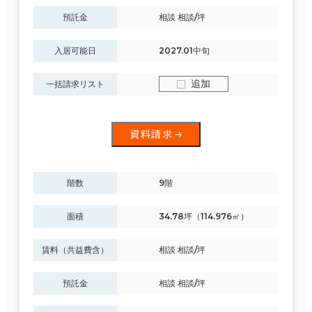
預託金
相談 相談/坪
入居可能日
2027.01中旬
追加
一括請求リスト
資料請求
階数
9階
面積
34.78坪（114.976㎡）
賃料（共益費含）
相談 相談/坪
預託金
相談 相談/坪