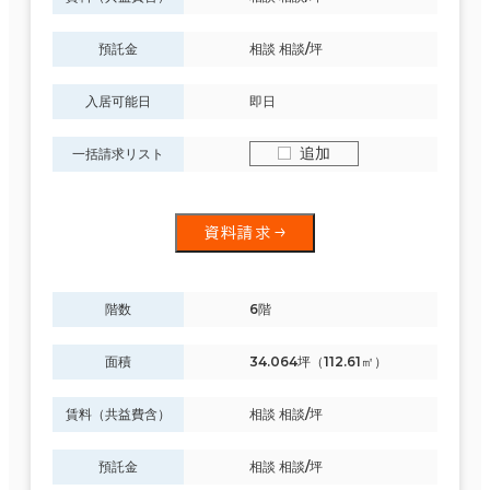
預託金
相談 相談/坪
入居可能日
即日
追加
一括請求リスト
資料請求
階数
6階
面積
34.064坪（112.61㎡）
賃料（共益費含）
相談 相談/坪
預託金
相談 相談/坪