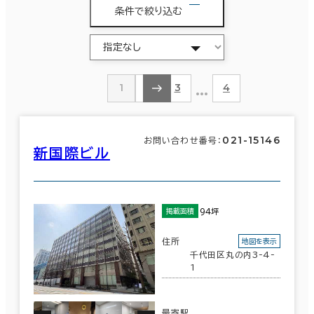
条件で絞り込む
…
1
2
3
4
021-15146
お問い合わせ番号：
新国際ビル
94坪
掲載面積
住所
地図を表示
千代田区丸の内3-4-
1
最寄駅