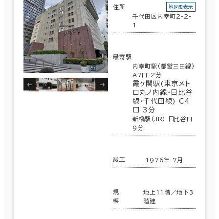
住所
地図を表示
千代田区内幸町2-2-
1
最寄駅
内幸町駅(都営三田線)
A7口 2分
霞ヶ関駅(東京メト
ロ丸ノ内線･日比谷
線･千代田線) C4
口 3分
新橋駅(JR) 日比谷口
9分
竣工
1976年 7月
規
地上11階／地下3
模
階建