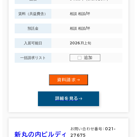
賃料（共益費含）
相談 相談/坪
預託金
相談 相談/坪
入居可能日
2026.11上旬
追加
一括請求リスト
資料請求
詳細を見る
021-
お問い合わせ番号：
新丸の内ビルディ
27675