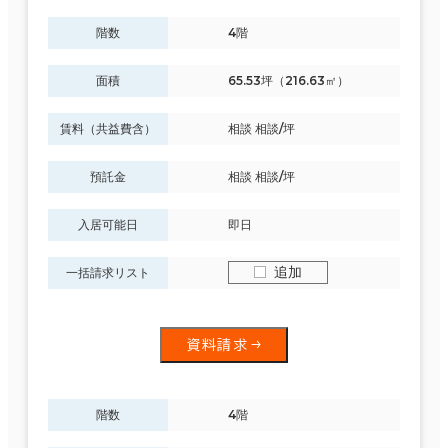
階数
4階
面積
65.53坪（216.63㎡）
賃料（共益費含）
相談 相談/坪
預託金
相談 相談/坪
入居可能日
即日
追加
一括請求リスト
資料請求
階数
4階