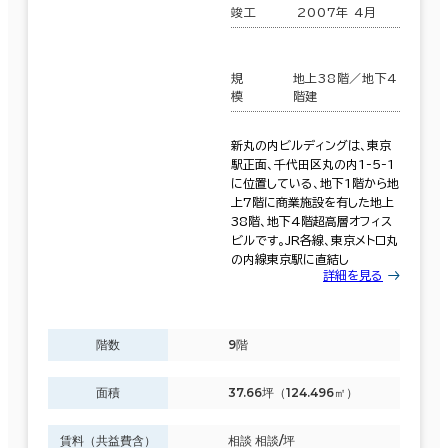
竣工
2007年 4月
規
地上38階／地下4
模
階建
新丸の内ビルディングは、東京
駅正面、千代田区丸の内1-5-1
に位置している、地下1階から地
上7階に商業施設を有した地上
38階、地下4階超高層オフィス
ビルです。JR各線、東京メトロ丸
の内線東京駅に直結し
詳細を見る
階数
9階
面積
37.66坪（124.496㎡）
賃料（共益費含）
相談 相談/坪