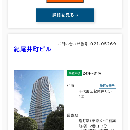
詳細を見る
021-05269
お問い合わせ番号：
紀尾井町ビル
24坪～81坪
掲載面積
住所
地図を表示
千代田区紀尾井町3-
12
最寄駅
麹町駅(東京メトロ有楽
町線) 2番口 3分