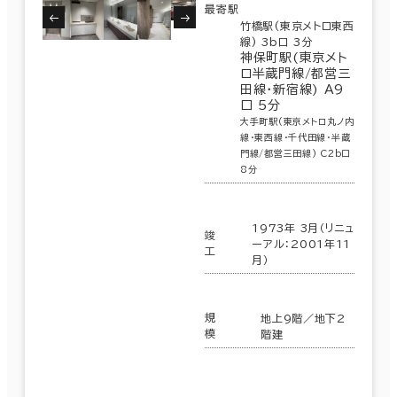
最寄駅
竹橋駅(東京メトロ東西
線) 3b口 3分
神保町駅(東京メト
ロ半蔵門線/都営三
田線･新宿線) A9
口 5分
大手町駅(東京メトロ丸ノ内
線･東西線･千代田線･半蔵
門線/都営三田線) C2b口
8分
1973年 3月（リニュ
竣
ーアル：2001年11
工
月）
規
地上9階／地下2
模
階建