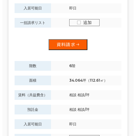
入居可能日
即日
追加
一括請求リスト
資料請求
階数
6階
面積
34.064坪（112.61㎡）
賃料（共益費含）
相談 相談/坪
預託金
相談 相談/坪
入居可能日
即日