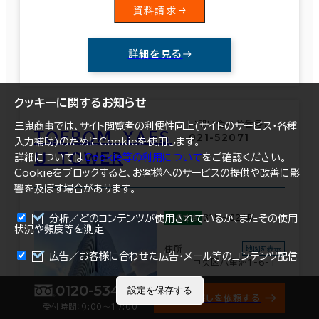
資料請求
詳細を見る
クッキーに関するお知らせ
お問い合わせ番号：
三鬼商事では、サイト閲覧者の利便性向上(サイトのサービス・各種
ＴＯＦＲＯＭ ＹＡＥＳ
021-52071
入力補助)のためにCookieを使用します。
Ｕ ＴＯＷＥＲ
詳細については
Cookie等の利用について
をご確認ください。
Cookieをブロックすると、お客様へのサービスの提供や改善に影
響を及ぼす場合があります。
分析／どのコンテンツが使用されているか、またその使用
31坪～824坪
掲載面積
状況や頻度等を測定
住所
地図を表示
まとめて資料請求
広告／お客様に合わせた広告・メール等のコンテンツ配信
中央区八重洲1-6-1
0120-534-011
設定を保存する
オフィス探しを依頼する
受付時間：9:00〜17:00
最寄駅