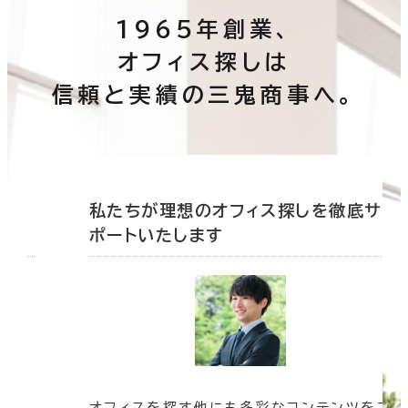
1965年創業、
その他
オフィス探しは
制震・免震構造
信頼と実績の三鬼商事へ。
駐車場設備あり
1フロア面積100坪以上
底サ
私たちが理想のオフィス探しを徹底サ
ポートいたします
該当数
74室
(20棟)
この条件で検索する
オフィスを探す他にも多彩なコンテンツをご