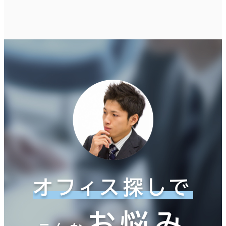
現在の条件
面積選択
坪数
人数
～
複数フロアを含む
賃料選択（共益費含）
オフィス探しで
坪単価
月総額
～
お悩み