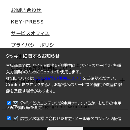
支店情報
オフィス移転Q&A
お問い合わせ
東京
三鬼商事が選ばれる理由
KEY-PRESS
大阪
一般事業主行動計画
サービスオフィス
名古屋
採用情報
プライバシーポリシー
札幌
ご契約者様の声
クッキーに関するお知らせ
ご利用にあたって
仙台
三鬼商事では、サイト閲覧者の利便性向上(サイトのサービス・各種
Cookie等の利用について
横浜
入力補助)のためにCookieを使用します。
詳細については
Cookie等の利用について
をご確認ください。
福岡
都道府県から探す
Cookieをブロックすると、お客様へのサービスの提供や改善に影
響を及ぼす場合があります。
オフィスリポート
ログイン
分析／どのコンテンツが使用されているか、またその使用
北海道
Copyright Miki Shoji Co.,ltd
状況や頻度等を測定
まとめて資料請求
青森県
広告／お客様に合わせた広告・メール等のコンテンツ配信
岩手県