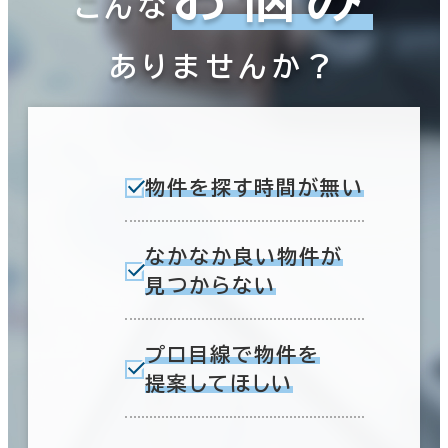
こんな
賃料非公開物件を含む
ありませんか？
駅徒歩
3分以内
エリアを追加・変更する
物件を探す時間が無い
5分以内
仙台市
(590)
10分以内
なかなか良い物件が
見つからない
青葉区
(444)
泉区
(29)
入居可能時期
プロ目線で物件を
提案してほしい
即入居可能
宮城野区
(83)
3か月以内
若林区
(31)