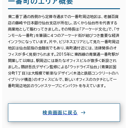
一番町のエリア概要
東二番丁通の西側から定禅寺通までの一番町周辺地区は、老舗百貨
店の藤崎や日本銀行仙台支店が所在し、古くから仙台市を代表する
商業地として賑わってきました。その特長は「アーケード文化」で、「サ
ンモール一番町」を筆頭に４つのアーケード街が結びつき重要な経済
インフラになっています。片や、ビジネスエリアとして見た一番町周辺
地区は仙台屈指の金融街でもあり、南町通付近には、法律関係のオ
フィスが多く見受けられます。2015年に東西線の青葉通一番町駅が
開業して以降は、駅周辺には新たなオフィスビルが数多く新設され
ました。隈研吾氏デザイン監修による「ウッドライズ仙台」（青葉区国
分町1丁目）は大規模で斬新なデザイン（木造と鉄筋コンクリートのハ
イブリッド構造）のオフィスビルで、新しいオフィスのカタチとして一
番町周辺地区のランドスケープにインパクトを与えています。
条件で絞り込む
検索画面に戻る