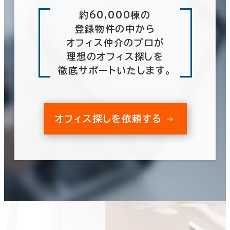
６か月以内
約60,000棟の
太白区
登録物件の中から
(3)
６か月以上
オフィス仲介のプロが
74室
理想のオフィス探しを
(20棟)
徹底サポートいたします。
該当数
築年数
この条件で検索する
建築中
1年以内
5年以内
オフィス探しを依頼する
10年以内
20年以内
30年以内
階数
1階
2階以上