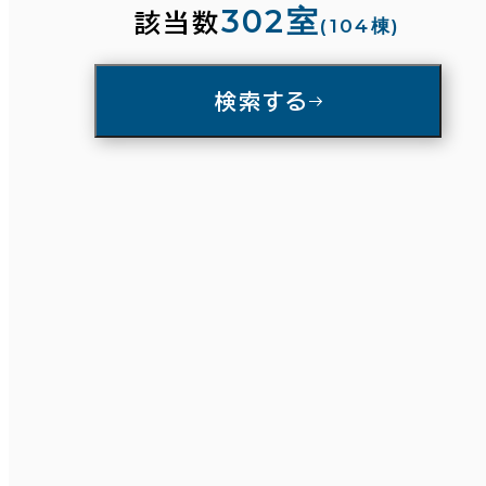
302室
該当数
(104棟)
賃料選択（共益費含）
入居可能時期
検索する
坪単価
月総額
即入居可能
3か月以内
～
６か月以内
６か月以上
賃料非公開物件を含む
築年数
建築中
1年以内
5年以内
エリアを追加・変更する
10年以内
20年以内
30年以内
駅徒歩
3分以内
5分以内
10分以内
東京都下
(161)
階数
1階
2階以上
入居可能時期