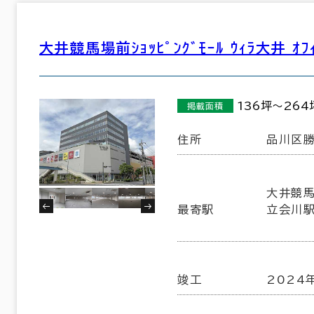
302室
(104棟)
該当数
６か月以上
大井競馬場前ｼｮｯﾋﾟﾝｸﾞﾓｰﾙ ｳｨﾗ大井 ｵﾌ
この条件で検索する
136坪～264
掲載面積
以内
20年以内
30年以内
住所
品川区勝
大井競馬
最寄駅
立会川駅
竣工
2024
フロア面積100坪以上