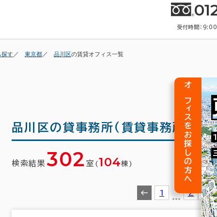
01
受付時間：9:0
ら探す
東京都
品川区
の賃貸オフィス一覧
オフィスをお探しの方へ
品川区の
貸事務所(賃貸事務所)・賃
302
104
検索結果
室
(
棟)
1
…
2
3