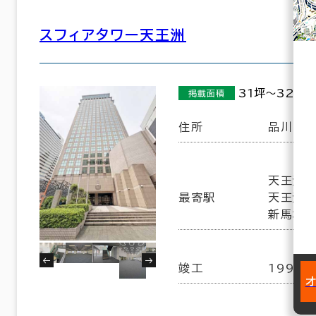
スフィアタワー天王洲
31坪～326坪
掲載面積
住所
品川区東
天王洲ア
最寄駅
天王洲ア
新馬場駅
竣工
1993