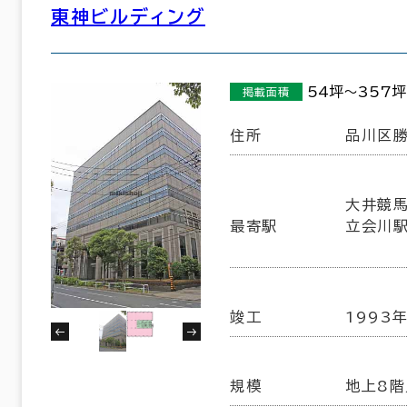
東神ビルディング
54坪～357坪
掲載面積
住所
品川区勝
大井競馬
最寄駅
立会川駅
竣工
1993年
規模
地上8階