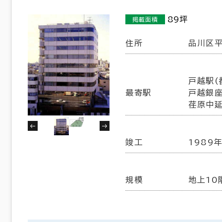
89坪
掲載面積
住所
品川区平
戸越駅(
最寄駅
戸越銀座
荏原中延
竣工
1989年
規模
地上10