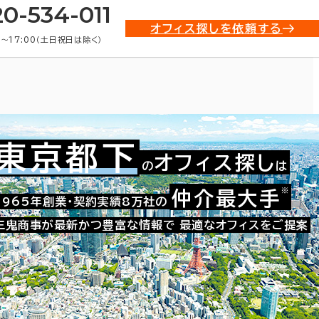
20-534-011
オフィス探しを依頼する
0〜17:00（土日祝日は除く）
東京都下
オフィス探し
の
は
貸オフィス物件一覧
※
仲介最大手
1965年創業・契約実績8万社の
三鬼商事が最新かつ豊富な情報で
最適なオフィスをご提案
条件で絞り込む
4
5
6