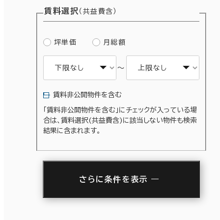
賃料選択
（共益費含）
坪単価
月総額
～
賃料非公開物件を含む
条件で絞り込む
「賃料非公開物件を含む」にチェックが入っている場
合は、賃料選択(共益費含)に該当しない物件も検索
結果に含まれます。
面積選択
坪数
人数
～
さらに条件を表示
複数フロアを含む
駅徒歩
3分以内
5分以内
10分以内