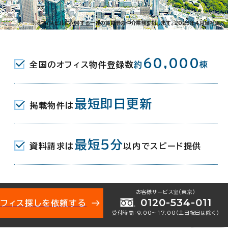
021-08690
お問い合わせ番号：
※オフィスビルに付帯する一連の賃貸借の仲介業務を指します。2023年4月当社調べ
60,000
全国のオフィス物件登録数
約
棟
品川2-2-8
地図を表示
最短即日更新
掲載物件は
イル駅(東京モノレール) 中央口 3分
最短5分
イル駅(りんかい線) A口 4分
資料請求は
以内でスピード提供
(京急本線) 北口 15分
お客様サービス室（東京）
年 4月（リニューアル：2008年）
0120-534-011
オフィス探しを依頼する
受付時間：9:00〜17:00（土日祝日は除く）