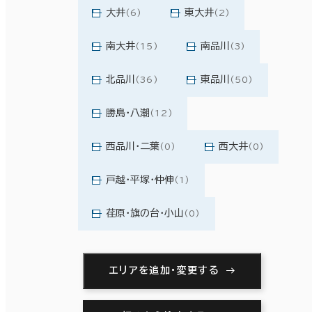
大井
東大井
(6)
(2)
南大井
南品川
(15)
(3)
北品川
東品川
(36)
(50)
勝島・八潮
(12)
西品川・二葉
西大井
(0)
(0)
戸越・平塚・仲伸
(1)
荏原・旗の台・小山
(0)
エリアを追加・変更する