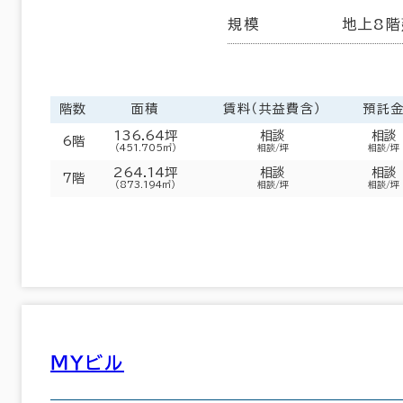
規模
地上8階
302室
(104棟)
該当数
階数
面積
賃料（共益費含）
預託
136.64坪
相談
相談
6階
（451.705㎡）
相談/坪
相談/坪
この条件で検索する
264.14坪
相談
相談
7階
（873.194㎡）
相談/坪
相談/坪
ＭＹビル