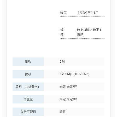
竣工
1989年11月
規
地上8階／地下1
模
階建
階数
2階
面積
32.34坪（106.91㎡）
賃料（共益費含）
未定 未定/坪
預託金
未定 未定/坪
入居可能日
即日