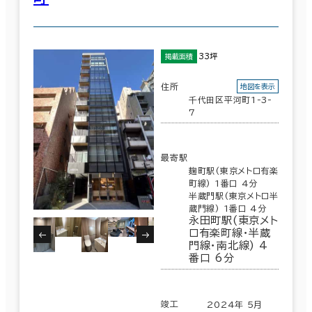
33坪
掲載面積
住所
地図を表示
千代田区平河町1-3-
7
最寄駅
麹町駅(東京メトロ有楽
町線) 1番口 4分
半蔵門駅(東京メトロ半
蔵門線) 1番口 4分
永田町駅(東京メト
ロ有楽町線･半蔵
門線･南北線) 4
番口 6分
竣工
2024年 5月