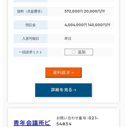
賃料（共益費含）
572,000円 20,000円/坪
エリアを追加・変更する
面積選択
東京23区
(3,786)
預託金
4,004,000円 140,000円/坪
坪数
人数
～
入居可能日
即日
千代田区
(688)
複数フロアを含む
追加
一括請求リスト
渋谷区
(289)
豊島区
(113)
資料請求
賃料選択（共益費含）
大田区
(64)
詳細を見る
坪単価
月総額
板橋区
(21)
～
賃料非公開物件を含む
足立区
(9)
021-
お問い合わせ番号：
青年会議所ビ
54834