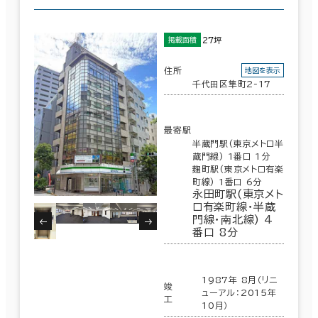
27坪
掲載面積
住所
地図を表示
千代田区隼町2-17
最寄駅
半蔵門駅(東京メトロ半
蔵門線) 1番口 1分
麹町駅(東京メトロ有楽
町線) 1番口 6分
永田町駅(東京メト
ロ有楽町線･半蔵
門線･南北線) 4
番口 8分
1987年 8月（リニ
竣
ューアル：2015年
工
10月）