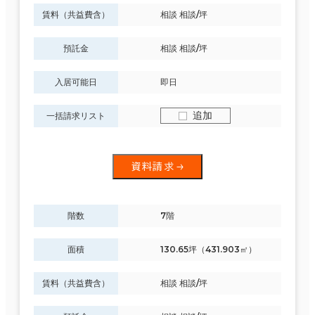
賃料（共益費含）
相談 相談/坪
預託金
相談 相談/坪
入居可能日
即日
追加
一括請求リスト
資料請求
階数
7階
面積
130.65坪（431.903㎡）
賃料（共益費含）
相談 相談/坪