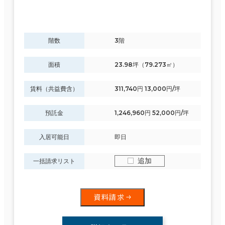
階数
3階
面積
23.98坪（79.273㎡）
賃料（共益費含）
311,740円 13,000円/坪
預託金
1,246,960円 52,000円/坪
入居可能日
即日
追加
一括請求リスト
資料請求