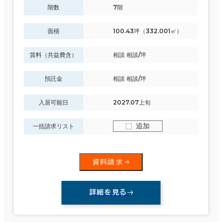
階数
7階
面積
100.43坪（332.001㎡）
賃料（共益費含）
相談 相談/坪
預託金
相談 相談/坪
入居可能日
2027.07上旬
追加
一括請求リスト
資料請求
詳細を見る