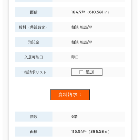
面積
184.7坪（610.581㎡）
賃料（共益費含）
相談 相談/坪
預託金
相談 相談/坪
入居可能日
即日
追加
一括請求リスト
資料請求
階数
6階
面積
116.94坪（386.58㎡）