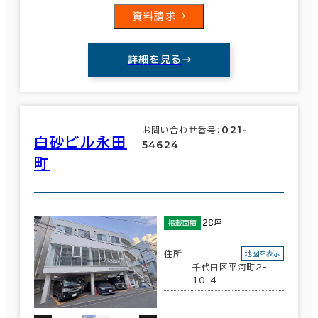
資料請求
詳細を見る
021-
お問い合わせ番号：
白砂ビル永田
54624
町
28坪
掲載面積
住所
地図を表示
千代田区平河町2-
10-4