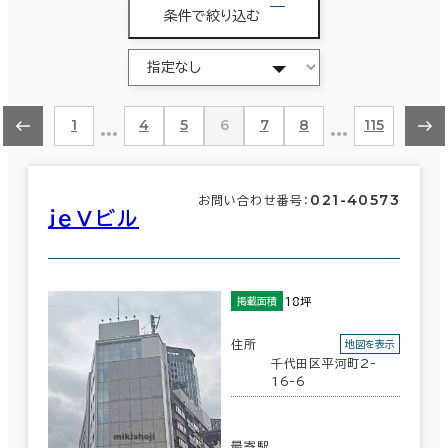
条件で絞り込む
…
…
1
4
5
6
7
8
115
021-40573
お問い合わせ番号：
ｊｅⅤビル
18坪
掲載面積
住所
地図を表示
千代田区平河町2-
16-6
最寄駅