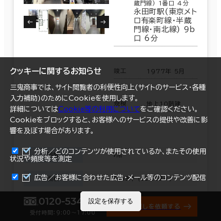
蔵門線) 1番口 4分
永田町駅(東京メト
ロ有楽町線･半蔵
門線･南北線) 9b
口 6分
クッキーに関するお知らせ
竣工
1977年 5月
三鬼商事では、サイト閲覧者の利便性向上(サイトのサービス・各種
入力補助)のためにCookieを使用します。
規模
地上10階建
詳細については
Cookie等の利用について
をご確認ください。
Cookieをブロックすると、お客様へのサービスの提供や改善に影
響を及ぼす場合があります。
分析／どのコンテンツが使用されているか、またその使用
階数
7階
状況や頻度等を測定
まとめて資料請求
広告／お客様に合わせた広告・メール等のコンテンツ配信
面積
30.19坪（99.802㎡）
0120-534-011
設定を保存する
賃料（共益費含）
498,135円 16,500円/坪
オフィス探しを依頼する
受付時間：9:00〜17:00