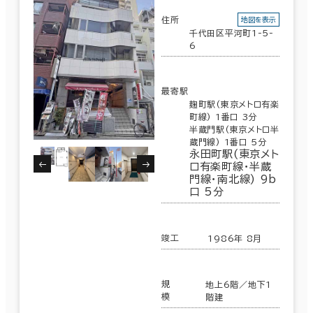
住所
地図を表示
千代田区平河町1-5-
6
最寄駅
麹町駅(東京メトロ有楽
町線) 1番口 3分
半蔵門駅(東京メトロ半
蔵門線) 1番口 5分
永田町駅(東京メト
ロ有楽町線･半蔵
門線･南北線) 9b
口 5分
竣工
1986年 8月
規
地上6階／地下1
模
階建