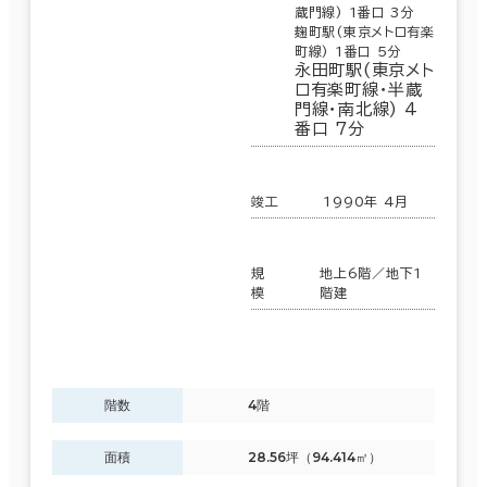
蔵門線) 1番口 3分
麹町駅(東京メトロ有楽
町線) 1番口 5分
永田町駅(東京メト
ロ有楽町線･半蔵
門線･南北線) 4
番口 7分
竣工
1990年 4月
規
地上6階／地下1
模
階建
階数
4階
面積
28.56坪（94.414㎡）