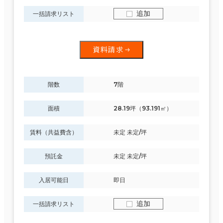
追加
一括請求リスト
資料請求
階数
7階
面積
28.19坪（93.191㎡）
賃料（共益費含）
未定 未定/坪
預託金
未定 未定/坪
入居可能日
即日
追加
一括請求リスト