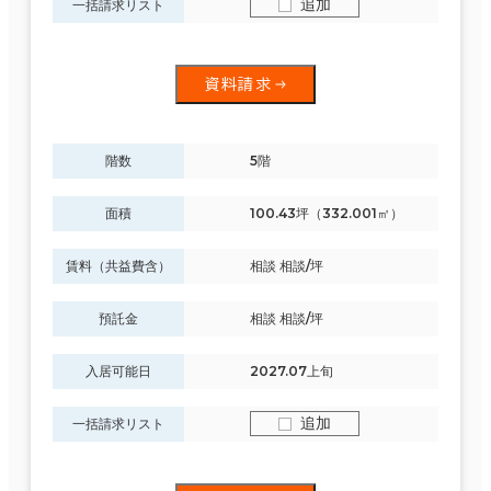
追加
一括請求リスト
制震・免震構造
東京都下
(164)
駐車場設備あり
資料請求
該当数
1フロア面積100坪以上
3,950室
階数
5階
(2,292
面積
100.43坪（332.001㎡）
棟)
該当数
賃料（共益費含）
相談 相談/坪
3,950室
この条件で検索する
預託金
相談 相談/坪
(2,292棟)
入居可能日
2027.07上旬
追加
一括請求リスト
この条件で検索する