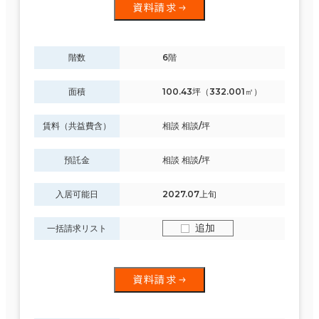
資料請求
階数
6階
面積
100.43坪（332.001㎡）
賃料（共益費含）
相談 相談/坪
預託金
相談 相談/坪
入居可能日
2027.07上旬
追加
一括請求リスト
資料請求