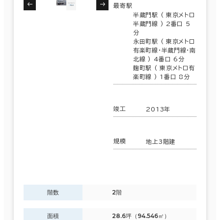
最寄駅
半蔵門駅 ( 東京メトロ
半蔵門線 ) 2番口 5
分
永田町駅 ( 東京メトロ
有楽町線･半蔵門線･南
北線 ) 4番口 6分
麹町駅 ( 東京メトロ有
楽町線 ) 1番口 8分
竣工
2013年
規模
地上3階建
条件で絞り込む
階数
2階
現在の条件
面積
28.6坪（94.546㎡）