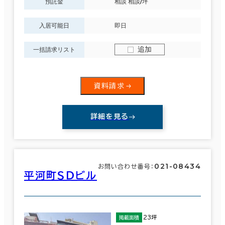
預託金
相談 相談/坪
入居可能日
即日
追加
一括請求リスト
資料請求
詳細を見る
021-08434
お問い合わせ番号：
平河町ＳＤビル
23坪
掲載面積