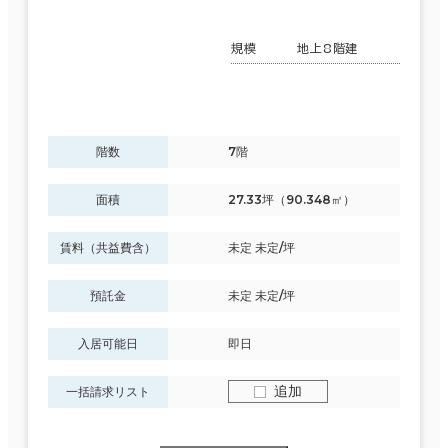
規模
地上8階建
階数
7階
面積
27.33坪（90.348㎡）
賃料（共益費含）
未定 未定/坪
預託金
未定 未定/坪
入居可能日
即日
追加
一括請求リスト