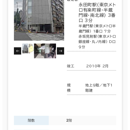
永田町駅(東京メト
ロ有楽町線･半蔵
門線･南北線) 3番
口 3分
半蔵門駅(東京メトロ半
蔵門線) 1番口 7分
赤坂見附駅(東京メトロ
銀座線･丸ノ内線) D口
9分
竣工
2010年 2月
規
地上9階／地下1
模
階建
階数
2階