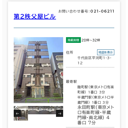
021-06211
お問い合わせ番号：
第２秩父屋ビル
28坪～32坪
掲載面積
住所
地図を表示
千代田区平河町1-3-
12
最寄駅
麹町駅(東京メトロ有楽
町線) 1番口 3分
半蔵門駅(東京メトロ半
蔵門線) 1番口 3分
永田町駅(東京メト
ロ有楽町線･半蔵
門線･南北線) 4
番口 7分