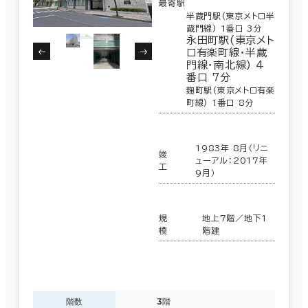
最寄駅
半蔵門駅(東京メトロ半
蔵門線) 1番口 3分
永田町駅(東京メト
ロ有楽町線･半蔵
門線･南北線) 4
番口 7分
麹町駅(東京メトロ有楽
町線) 1番口 8分
1983年 8月（リニ
竣
ューアル：2017年
工
9月）
規
地上7階／地下1
模
階建
階数
3階