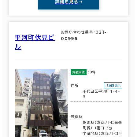
詳細を見る
021-
お問い合わせ番号：
平河町伏見ビ
00996
ル
30坪
掲載面積
住所
地図を表示
千代田区平河町1-4-
3
最寄駅
麹町駅(東京メトロ有楽
町線) 1番口 3分
半蔵門駅(東京メトロ半