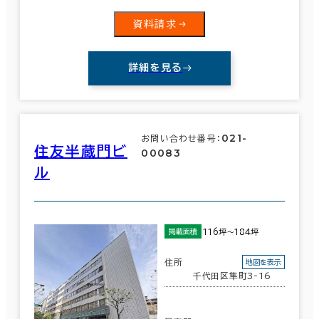
資料請求
詳細を見る
021-
お問い合わせ番号：
住友半蔵門ビ
00083
ル
116坪～184坪
掲載面積
住所
地図を表示
千代田区隼町3-16