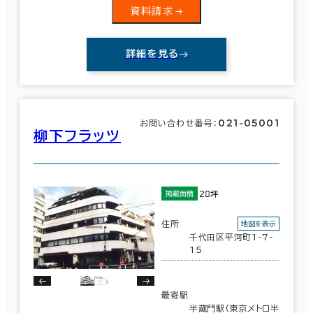
資料請求
詳細を見る
021-05001
お問い合わせ番号：
柳下フラッツ
28坪
掲載面積
住所
地図を表示
千代田区平河町1-7-
15
最寄駅
半蔵門駅(東京メトロ半