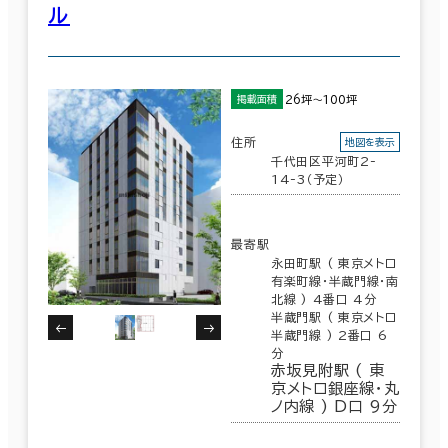
ル
中央区
(634)
駅徒歩
品川区
(301)
3分以内
26坪～100坪
掲載面積
墨田区
(35)
5分以内
住所
地図を表示
千代田区平河町2-
世田谷区
(23)
10分以内
14-3（予定）
練馬区
(5)
最寄駅
永田町駅 ( 東京メトロ
葛飾区
(5)
有楽町線･半蔵門線･南
入居可能時期
北線 ) 4番口 4分
半蔵門駅 ( 東京メトロ
即入居可能
半蔵門線 ) 2番口 6
港区
(687)
分
赤坂見附駅 ( 東
3か月以内
京メトロ銀座線･丸
台東区
(109)
ノ内線 ) D口 9分
６か月以内
江東区
(185)