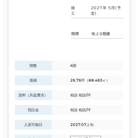
６か月以上
竣
2027年 5月(予
工
定)
中野区
(15)
北区
(7)
規模
地上9階建
築年数
江戸川区
(20)
建築中
1年以内
5年以内
10年以内
20年以内
30年以内
階数
4階
新宿区
(380)
面積
26.76坪（88.463㎡）
文京区
(133)
階数
賃料（共益費含）
相談 相談/坪
目黒区
(40)
1階
2階以上
預託金
相談 相談/坪
杉並区
(16)
入居可能日
2027.07上旬
荒川区
(7)
その他