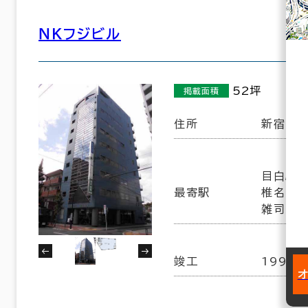
ＮＫフジビル
52坪
掲載面積
住所
新宿区下
目白駅(J
最寄駅
椎名町駅
雑司が谷
竣工
1992