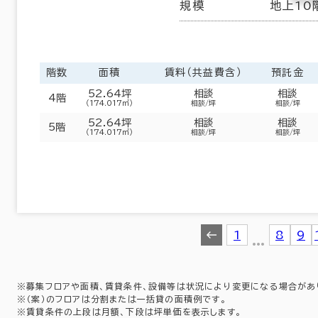
規模
地上10
階数
面積
賃料（共益費含）
預託金
52.64坪
相談
相談
4階
（174.017㎡）
相談/坪
相談/坪
52.64坪
相談
相談
5階
（174.017㎡）
相談/坪
相談/坪
1
…
8
9
※募集フロアや面積、賃貸条件、設備等は状況により変更になる場合があ
※（案）のフロアは分割または一括貸の面積例です。
※賃貸条件の上段は月額、下段は坪単価を表示します。