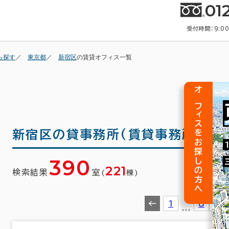
01
受付時間：9:0
ら探す
東京都
新宿区
の賃貸オフィス一覧
オフィスをお探しの方へ
新宿区の
貸事務所(賃貸事務所)・賃
390
221
検索結果
室
(
棟)
1
…
8
9