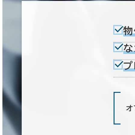
その他
制震・免震構造
駐車場設備あり
1フロア面積100坪以上
物
な
プ
オ