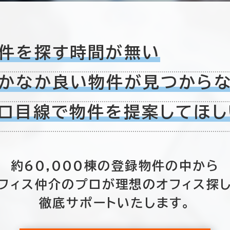
390室
件を探す時間が無い
(221棟)
該当数
かなか良い物件が
見つから
この条件で検索する
ロ目線で物件を
提案してほし
約60,000棟の
登録物件の中から
フィス仲介のプロが
理想のオフィス探
徹底サポートいたします。