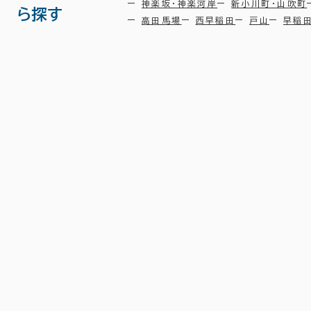
神楽坂・神楽河岸
新小川町・山吹町
ら探す
高田馬場
西早稲田
戸山
早稲
東京都下
(161)
中央区
港区
(644)
(691)
品川区
台東区
(302)
(113)
墨田区
江東区
(35)
(191)
世田谷区
中野区
(22)
(16)