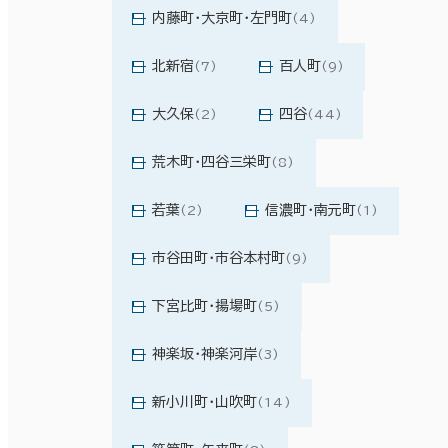
内藤町・大京町・左門町
(4)
北新宿
百人町
(7)
(9)
大久保
四谷
(2)
(44)
荒木町・四谷三栄町
(8)
若葉
信濃町・南元町
(2)
(1)
市谷田町・市谷本村町
(9)
下宮比町・揚場町
(5)
神楽坂・神楽河岸
(3)
新小川町・山吹町
(14)