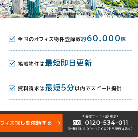
021-09596
お問い合わせ番号：
※オフィスビルに付帯する一連の賃貸借の仲介業務を指します。2023年4月当社調べ
60,000
全国のオフィス物件登録数
約
棟
落合3-21-1
地図を表示
最短即日更新
掲載物件は
R) 7分
最短5分
(西武池袋線) 南口 12分
資料請求は
以内でスピード提供
駅(東京メトロ副都心線) 2番口 15分
お客様サービス室（東京）
年 4月
0120-534-011
オフィス探しを依頼する
受付時間：9:00〜17:00（土日祝日は除く）