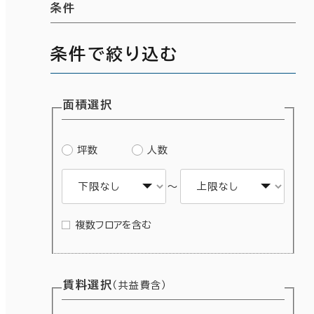
条件
条件で絞り込む
面積選択
条件で絞り込む
坪数
人数
～
面積選択
複数フロアを含む
坪数
人数
～
複数フロアを含む
賃料選択
（共益費含）