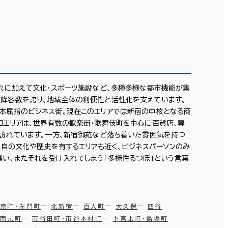
。
それに加えて文化・スポーツ施設など、多種多様な都市機能が集
降客数を誇り、地域全体の利便性と活性化を支えています。
本屈指のビジネス街。現在このエリアでは新宿の中核となる商
口エリアは、世界有数の歓楽街・歌舞伎町を中心に百貨店、専
が訪れています。一方、新宿御苑など落ち着いた雰囲気を持つ
独自の文化や歴史を有するエリアも近く、ビジネスパーソンのみ
い、またそれを受け入れてしまう「多様性るつぼ」という言葉
大京町・左門町
北新宿
百人町
大久保
四谷
・南元町
市谷田町・市谷本村町
下宮比町・揚場町