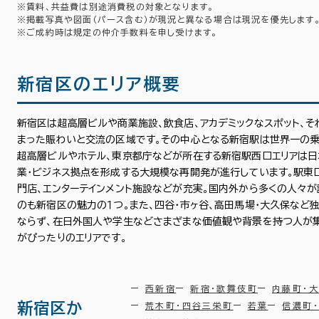
※賃料、共益費は別途消費税の対象となります。
※掲載写真や図面（パース含む）が現況と異なる場合は現況を優先します
※ご成約時は規定の仲介手数料を申し受けます。
新宿区のエリア概要
新宿区は超高層ビルや商業施設、飲食店、アカデミックなスポット、
まった賑わいと交流の区域です。その中心となる新宿駅は世界一の乗
超高層ビルやホテル、東京都庁などが所在する新宿駅西口エリアは日
業・ビジネス拠点を形成する大規模な再開発が進行しています。駅東
門店、エンターテインメント施設などが充実。国内外から多くの人々
のも新宿区の魅力の１つ。また、四谷・市ヶ谷、高田馬場・大久保など
ならず、在日外国人や学生などさまざまな価値観や背景を持つ人が集
がぴったりのエリアです。
西新宿
新宿・歌舞伎町
内藤町・
新宿区か
荒木町・四谷三栄町
若葉
信濃町