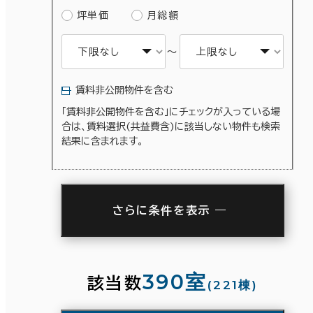
坪単価
月総額
賃料選択（共益費含）
～
坪単価
月総額
～
賃料非公開物件を含む
エリアを追加・変更する
「賃料非公開物件を含む」にチェックが入っている場
賃料非公開物件を含む
合は、賃料選択(共益費含)に該当しない物件も検索
結果に含まれます。
東京23区
(3,862)
千代田区
(715)
さらに条件を表示
駅徒歩
駅徒歩
渋谷区
(290)
3分以内
5分以内
10分以内
3分以内
5分以内
10分以内
豊島区
(115)
390室
該当数
(221棟)
大田区
(65)
入居可能時期