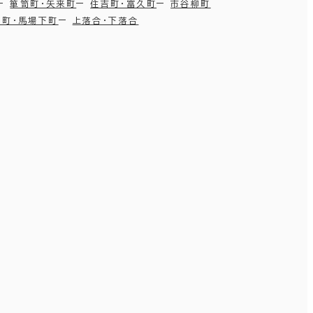
箪笥町・矢来町
住吉町・富久町
市谷柳町
田町・馬場下町
上落合・下落合
新宿区
(390)
文京区
(142)
目黒区
(40)
杉並区
(17)