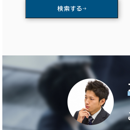
入居可能時期
検索する
即入居可能
3か月以内
６か月以内
板橋区
(20)
即入居可能
3か月以内
６か月以内
６か月以上
足立区
(10)
築年数
建築中
1年以内
5年以内
10年
築年数
建築中
1年以内
5年以内
10年以内
20年以内
30年以内
階数
1階
2階以上
階数
1階
2階以上
その他
制震・免震構造
駐車場設備あり
1