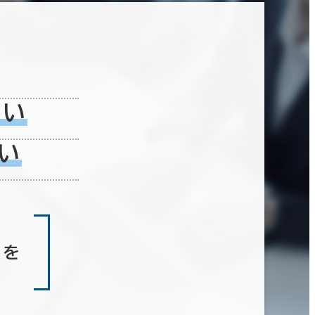
ない
い
しを