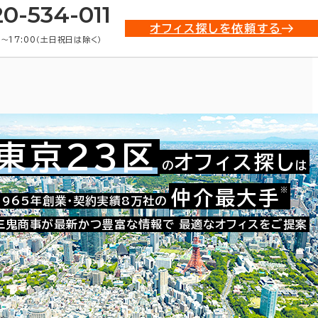
20-534-011
オフィス探しを依頼する
0〜17:00（土日祝日は除く）
東京23区
オフィス探し
の
は
貸オフィス物件一覧
※
仲介最大手
1965年創業・契約実績8万社の
三鬼商事が最新かつ豊富な情報で
最適なオフィスをご提案
条件で絞り込む
10
11
12