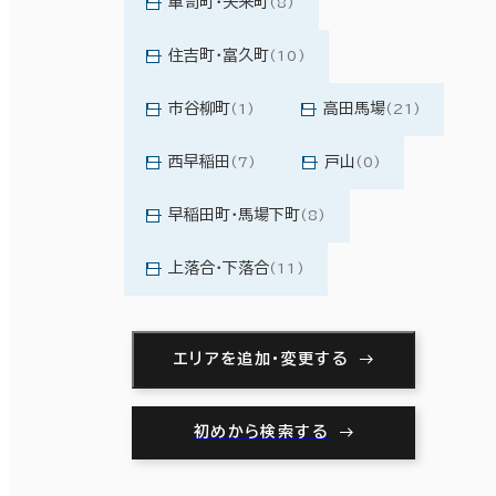
箪笥町・矢来町
(8)
住吉町・富久町
(10)
市谷柳町
高田馬場
(1)
(21)
西早稲田
戸山
(7)
(0)
早稲田町・馬場下町
(8)
上落合・下落合
(11)
エリアを追加・変更する
初めから検索する