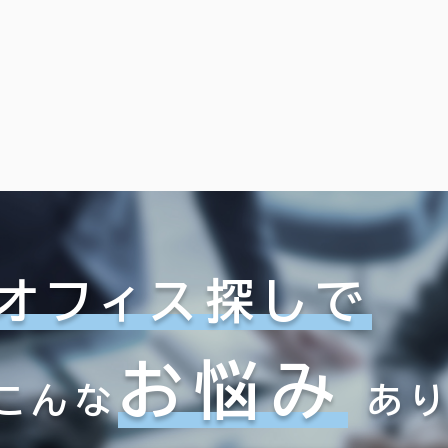
６か月以上
練馬区
北区
(5)
(7)
葛飾区
江戸川区
(5)
(20)
390室
以内
20年以内
30年以内
(221棟)
該当数
この条件で検索する
オフィス探しで
お悩み
こんな
あ
フロア面積100坪以上