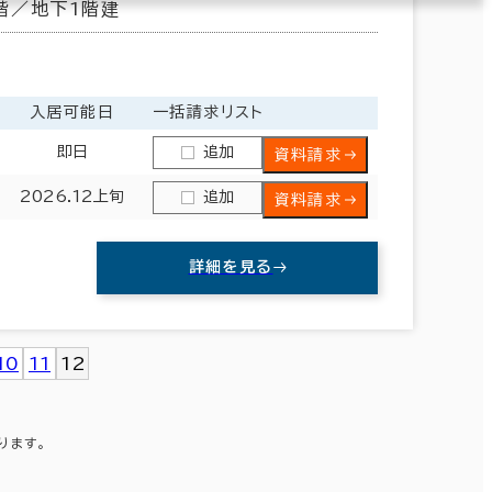
階／地下1階建
入居可能日
一括請求リスト
即日
追加
資料請求
2026.12上旬
追加
資料請求
詳細を見る
10
11
12
ります。