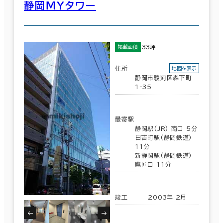
静岡ＭＹタワー
33坪
掲載面積
住所
地図を表示
静岡市駿河区森下町
1-35
最寄駅
静岡駅(JR) 南口 5分
日吉町駅(静岡鉄道)
11分
新静岡駅(静岡鉄道)
鷹匠口 11分
竣工
2003年 2月