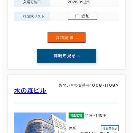
入居可能日
2026.09上旬
追加
一括請求リスト
資料請求
詳細を見る
008-11087
お問い合わせ番号：
水の森ビル
41坪～148坪
掲載面積
住所
地図を表示