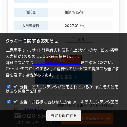
預託金
相談 相談/坪
入居可能日
2027.01上旬
追加
一括請求リスト
クッキーに関するお知らせ
三鬼商事では、サイト閲覧者の利便性向上(サイトのサービス・各種
入力補助)のためにCookieを使用します。
資料請求
詳細については
Cookie等の利用について
をご確認ください。
Cookieをブロックすると、お客様へのサービスの提供や改善に影
響を及ぼす場合があります。
詳細を見る
分析／どのコンテンツが使用されているか、またその使用
状況や頻度等を測定
まとめて資料請求
広告／お客様に合わせた広告・メール等のコンテンツ配信
008-11139
お問い合わせ番号：
Ｓ Patio
0120-534-011
設定を保存する
オフィス探しを依頼する
受付時間：9:00〜17:00