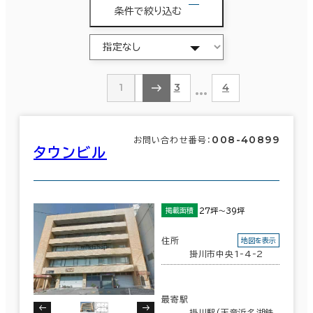
条件で絞り込む
…
1
2
3
4
008-40899
お問い合わせ番号：
タウンビル
27坪～39坪
掲載面積
住所
地図を表示
掛川市中央1-4-2
最寄駅
掛川駅(天竜浜名湖鉄