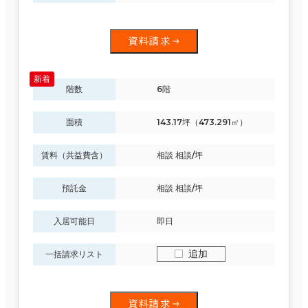
制震・免震構造
資料請求
駐車場設備あり
1フロア面積100坪以上
階数
6階
面積
143.17坪（473.291㎡）
賃料（共益費含）
相談 相談/坪
該当数
217室
(69
預託金
相談 相談/坪
入居可能日
即日
棟)
追加
一括請求リスト
この条件で検索する
資料請求