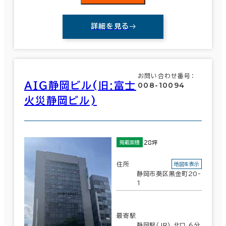
詳細を見る
お問い合わせ番号：
ＡＩＧ静岡ビル(旧:富士
008-10094
火災静岡ビル)
28坪
掲載面積
住所
地図を表示
静岡市葵区黒金町20-
1
最寄駅
静岡駅(JR) 北口 6分