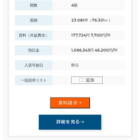
階数
4階
面積選択
面積
23.081坪（76.301㎡）
坪数
人数
賃料（共益費含）
177,724円 7,700円/坪
～
預託金
1,066,343円 46,200円/坪
複数フロアを含む
入居可能日
即日
追加
一括請求リスト
賃料選択（共益費含）
坪単価
月総額
資料請求
～
詳細を見る
賃料非公開物件を含む