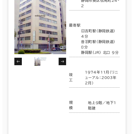
静岡市葵区伝馬町24-
2
最寄駅
日吉町駅(静岡鉄道)
4分
音羽町駅(静岡鉄道)
8分
静岡駅(JR) 北口 9分
1974年11月（リニ
竣
ューアル：2003年
工
2月）
条件で絞り込む
規
地上9階／地下1
模
階建
現在の条件