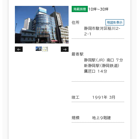
18坪～38坪
掲載面積
住所
地図を表示
静岡市駿河区稲川2-
2-1
最寄駅
静岡駅(JR) 南口 7分
新静岡駅(静岡鉄道)
鷹匠口 14分
竣工
1991年 3月
規模
地上9階建