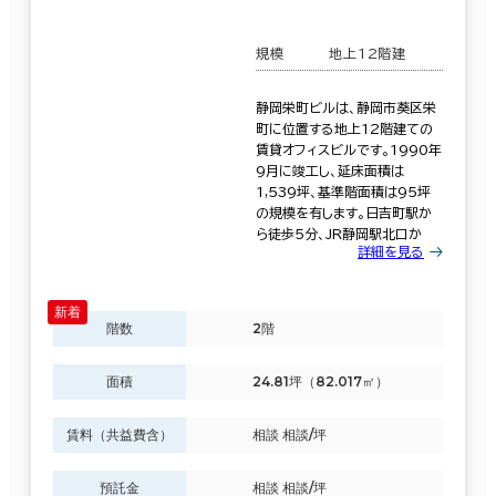
規模
地上12階建
静岡栄町ビルは、静岡市葵区栄
町に位置する地上12階建ての
賃貸オフィスビルです。1990年
9月に竣工し、延床面積は
1,539坪、基準階面積は95坪
の規模を有します。日吉町駅か
ら徒歩5分、JR静岡駅北口か
詳細を見る
階数
2階
面積
24.81坪（82.017㎡）
賃料（共益費含）
相談 相談/坪
預託金
相談 相談/坪