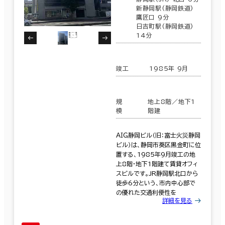
新静岡駅(静岡鉄道)
鷹匠口 9分
日吉町駅(静岡鉄道)
14分
竣工
1985年 9月
規
地上8階／地下1
模
階建
ＡＩＧ静岡ビル（旧：富士火災静岡
ビル）は、静岡市葵区黒金町に位
置する、1985年9月竣工の地
上8階・地下1階建て賃貸オフィ
スビルです。JR静岡駅北口から
徒歩6分という、市内中心部で
の優れた交通利便性を
詳細を見る