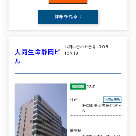
詳細を見る
008-
お問い合わせ番号：
大同生命静岡ビ
10719
ル
22坪
掲載面積
住所
地図を表示
静岡市葵区黒金町59-
6
最寄駅