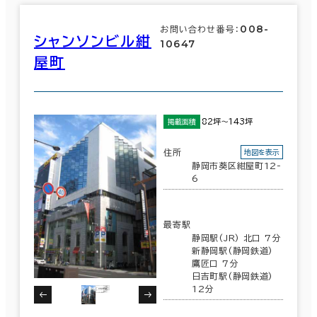
008-
お問い合わせ番号：
駅徒歩
シャンソンビル紺
10647
屋町
3分以内
5分以内
82坪～143坪
10分以内
掲載面積
住所
地図を表示
エリアを追加・変更する
静岡市葵区紺屋町12-
6
岐阜県
(113)
入居可能時期
最寄駅
静岡県
即入居可能
(217)
静岡駅(JR) 北口 7分
新静岡駅(静岡鉄道)
3か月以内
鷹匠口 7分
愛知県
(1,308)
日吉町駅(静岡鉄道)
６か月以内
12分
三重県
(99)