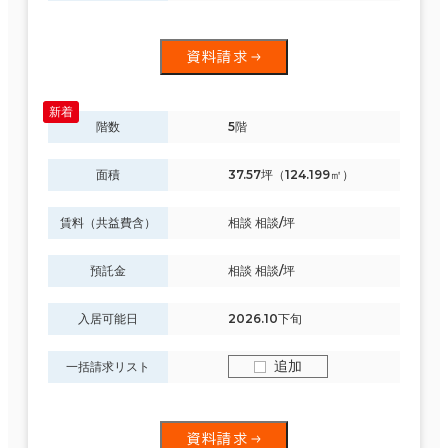
資料請求
階数
5階
面積
37.57坪（124.199㎡）
賃料（共益費含）
相談 相談/坪
預託金
相談 相談/坪
入居可能日
2026.10下旬
追加
一括請求リスト
資料請求