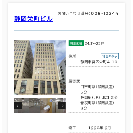
008-10244
お問い合わせ番号：
静岡栄町ビル
24坪～28坪
掲載面積
住所
地図を表示
静岡市葵区栄町4-10
最寄駅
日吉町駅(静岡鉄道)
5分
静岡駅(JR) 北口 8分
音羽町駅(静岡鉄道)
9分
竣工
1990年 9月