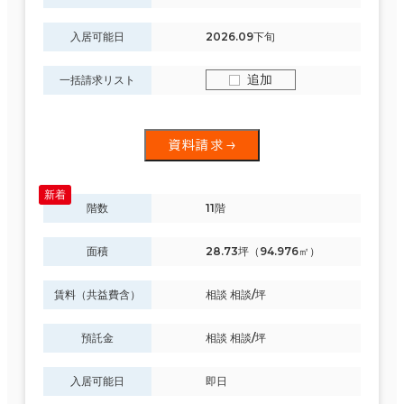
入居可能日
2026.09下旬
追加
一括請求リスト
資料請求
階数
11階
面積
28.73坪（94.976㎡）
賃料（共益費含）
相談 相談/坪
預託金
相談 相談/坪
入居可能日
即日