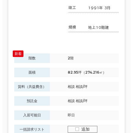
217室
６か月以上
(69棟)
竣工
1991年 3月
該当数
規模
地上10階建
この条件で検索する
築年数
建築中
1年以内
5年以内
10年以内
20年以内
30年以内
階数
2階
面積
82.95坪（274.216㎡）
階数
賃料（共益費含）
相談 相談/坪
1階
2階以上
預託金
相談 相談/坪
入居可能日
即日
追加
一括請求リスト
その他