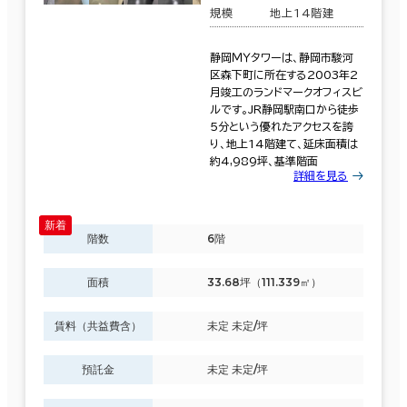
規模
地上14階建
静岡ＭＹタワーは、静岡市駿河
区森下町に所在する2003年2
月竣工のランドマークオフィスビ
ルです。JR静岡駅南口から徒歩
5分という優れたアクセスを誇
り、地上14階建て、延床面積は
約4,989坪、基準階面
詳細を見る
階数
6階
面積
33.68坪（111.339㎡）
賃料（共益費含）
未定 未定/坪
預託金
未定 未定/坪