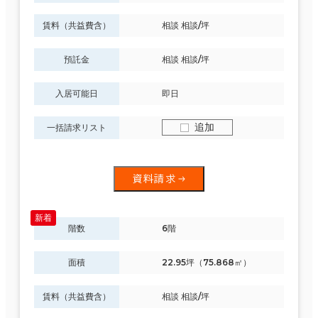
賃料（共益費含）
相談 相談/坪
預託金
相談 相談/坪
入居可能日
即日
追加
一括請求リスト
資料請求
階数
6階
面積
22.95坪（75.868㎡）
賃料（共益費含）
相談 相談/坪