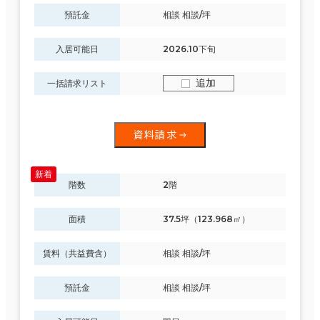
預託金
相談 相談/坪
入居可能日
2026.10下旬
追加
一括請求リスト
資料請求
階数
2階
面積
37.5坪（123.968㎡）
賃料（共益費含）
相談 相談/坪
預託金
相談 相談/坪