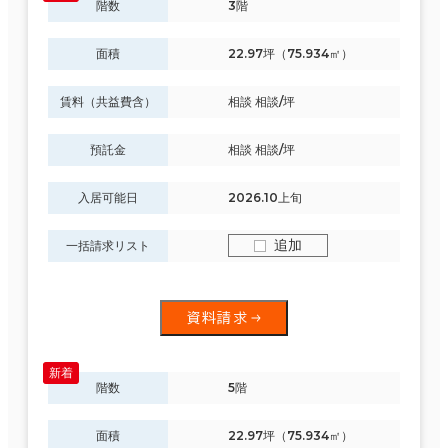
階数
3階
面積
22.97坪（75.934㎡）
賃料（共益費含）
相談 相談/坪
預託金
相談 相談/坪
入居可能日
2026.10上旬
追加
一括請求リスト
資料請求
階数
5階
面積
22.97坪（75.934㎡）