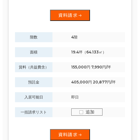
資料請求
階数
4階
面積
19.4坪（64.133㎡）
賃料（共益費含）
155,000円 7,990円/坪
預託金
405,000円 20,877円/坪
入居可能日
即日
追加
一括請求リスト
資料請求