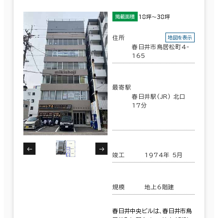
18坪～38坪
掲載面積
住所
地図を表示
春日井市鳥居松町4-
165
最寄駅
春日井駅(JR) 北口
17分
竣工
1974年 5月
規模
地上6階建
春日井中央ビルは、春日井市鳥