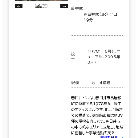
最寄駅
春日井駅(JR) 北口
19分
1978年 6月（リニ
竣
ューアル：2005年
工
3月）
規模
地上4階建
春日井ビルは、春日井市鳥居松
町に位置する1978年6月竣工
のオフィスビルです。地上4階建
ての構造で、基準階面積は約37
坪の規模を有します。春日井市
の中心的なエリアに立地し、地域
に密着した事業活動を支え
詳細を見る