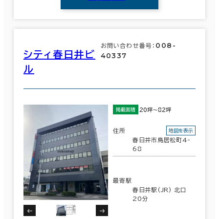
008-
お問い合わせ番号：
シティ春日井ビ
40337
ル
20坪～82坪
掲載面積
住所
地図を表示
春日井市鳥居松町4-
68
最寄駅
春日井駅(JR) 北口
20分