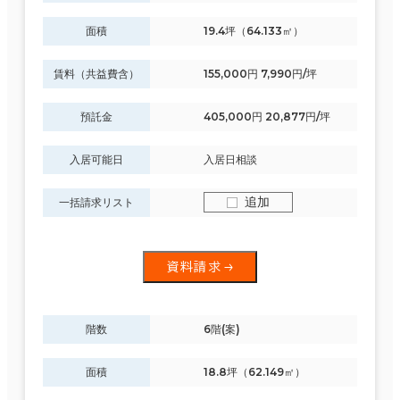
面積
19.4坪（64.133㎡）
賃料（共益費含）
155,000円 7,990円/坪
預託金
405,000円 20,877円/坪
入居可能日
入居日相談
追加
一括請求リスト
資料請求
階数
6階(案)
面積
18.8坪（62.149㎡）