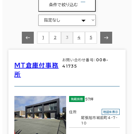
条件で絞り込む
1
2
3
4
5
008-
お問い合わせ番号：
ＭＴ倉庫付事務
41735
所
57坪
掲載面積
住所
地図を表示
尾張旭市城前町4-7-
10