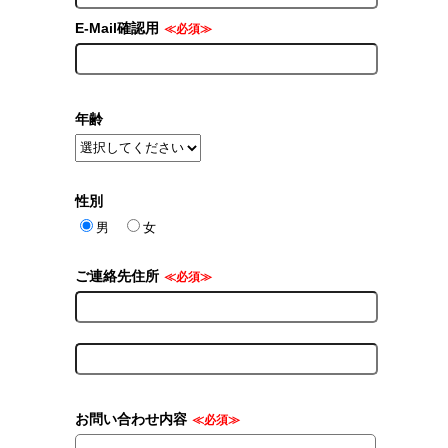
E-Mail確認用
≪必須≫
年齢
性別
男
女
ご連絡先住所
≪必須≫
お問い合わせ内容
≪必須≫