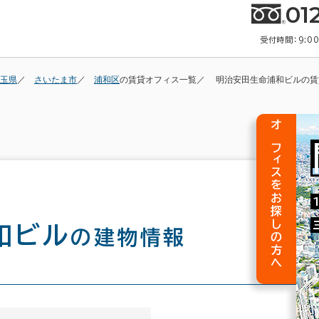
01
受付時間：9:0
玉県
さいたま市
浦和区
の賃貸オフィス一覧
明治安田生命浦和ビルの賃
オフィスをお探しの方へ
和ビル
の建物情報