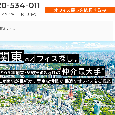
20-534-011
オフィス探しを依頼する
0〜17:00（土日祝日は除く）
貸オフィス
関東
オフィス探し
の
は
※
仲介最大手
021-87627
1965年創業・契約実績8万社の
お問い合わせ番号：
三鬼商事が最新かつ豊富な情報で
最適なオフィスをご提案