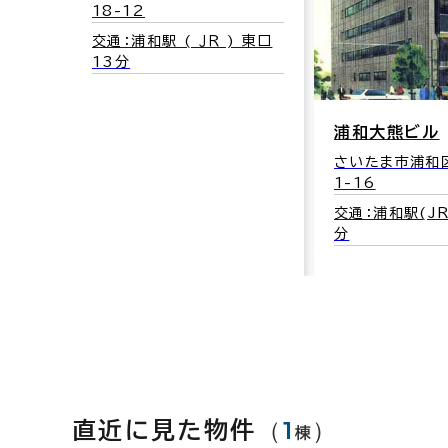
18-12
交通：浦和駅 ( ＪＲ ) 東口
13分
浦和大熊ビル
さいたま市浦和
1-16
交通：浦和駅(JR
分
（
1
）
直近に見た物件
棟