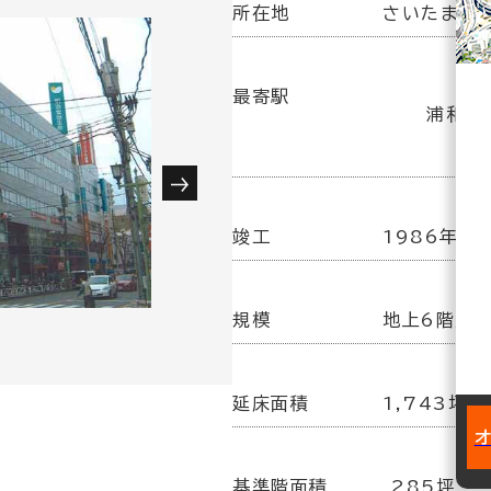
所在地
さいたま市浦
最寄駅
浦和駅(
竣工
1986年 3
規模
地上6階／
延床面積
1,743坪
基準階面積
285坪