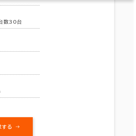
台数30台
m
求する