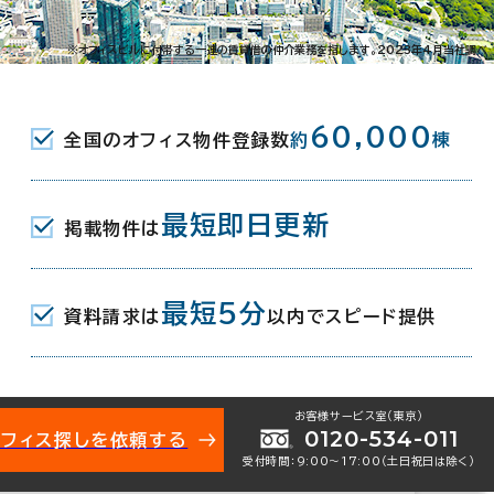
和区高砂2-1-1
※オフィスビルに付帯する一連の賃貸借の仲介業務を指します。2023年4月当社調べ
JR) 西口 3分
60,000
全国のオフィス物件登録数
約
棟
最短即日更新
掲載物件は
月
最短5分
資料請求は
以内でスピード提供
地下1階建
お客様サービス室（東京）
0120-534-011
オフィス探しを依頼する
受付時間：9:00〜17:00（土日祝日は除く）