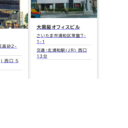
大黒屋オフィスビル
さいたま市浦和区常盤7-
1-1
区高砂2-
交通：北浦和駅(JR) 西口
13分
) 西口 5