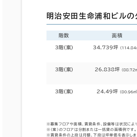
明治安田生命浦和ビルの
階数
面積
3階(案)
34.739坪
（114.84
3階(案)
26.838坪
（88.72
3階(案)
24.49坪
（80.96㎡
※募集フロアや面積、賃貸条件、設備等は状況によ
※（案）のフロアは分割または一括貸の面積例です。
※賃貸条件の上段は月額、下段は坪単価を表示しま