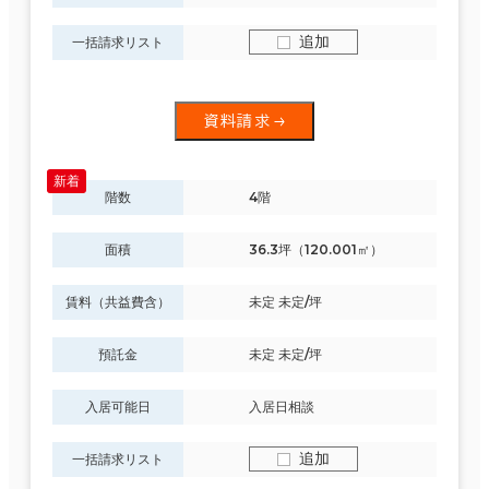
追加
一括請求リスト
資料請求
階数
4階
面積
36.3坪（120.001㎡）
賃料（共益費含）
未定 未定/坪
預託金
未定 未定/坪
入居可能日
入居日相談
追加
一括請求リスト