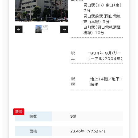
岡山駅(JR) 東口(南)
7分
岡山駅前駅(岡山電軌
東山本線) 8分
田町駅(岡山電軌清輝
橋線) 10分
竣
1984年 9月（リニ
工
ューアル：2004年）
規
地上14階／地下1
模
階建
階数
9階
面積
23.45坪（77.521㎡）