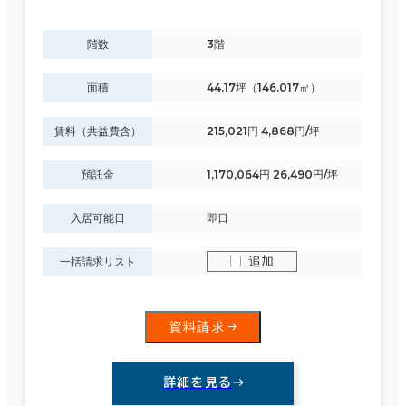
階数
3階
駅徒歩
エリアを追加・変更する
面積
44.17坪（146.017㎡）
3分以内
鳥取県
(36)
賃料（共益費含）
215,021円 4,868円/坪
5分以内
島根県
(26)
預託金
1,170,064円 26,490円/坪
10分以内
入居可能日
即日
岡山県
(54)
追加
一括請求リスト
広島県
(242)
入居可能時期
山口県
(77)
即入居可能
資料請求
3か月以内
徳島県
(55)
詳細を見る
６か月以内