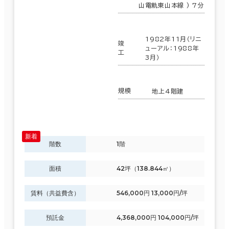
山電軌東山本線 ) 7分
その他
制震・免震構造
1982年11月（リニ
竣
ューアル：1988年
駐車場設備あり
工
3月）
1フロア面積100坪以上
規模
地上4階建
該当数
54室
階数
1階
(29棟)
面積
42坪（138.844㎡）
賃料（共益費含）
546,000円 13,000円/坪
この条件で検索する
預託金
4,368,000円 104,000円/坪