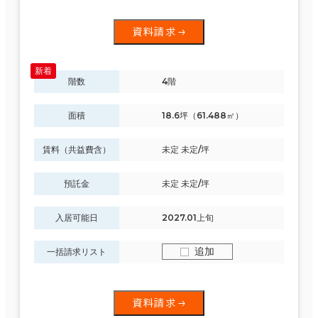
資料請求
階数
4階
面積
18.6坪（61.488㎡）
賃料（共益費含）
未定 未定/坪
預託金
未定 未定/坪
入居可能日
2027.01上旬
追加
一括請求リスト
資料請求