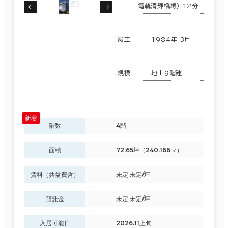
電軌清輝橋線) 12分
竣工
1984年 3月
規模
地上9階建
階数
4階
面積
72.65坪（240.166㎡）
賃料（共益費含）
未定 未定/坪
預託金
未定 未定/坪
入居可能日
2026.11上旬