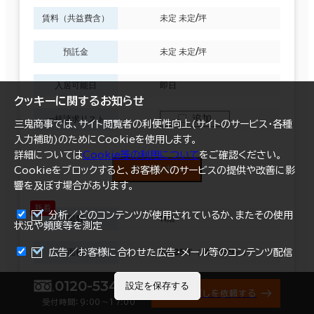
賃料（共益費含）
未定 未定/坪
預託金
未定 未定/坪
入居可能日
即日
クッキーに関するお知らせ
追加
一括請求リスト
三鬼商事では、サイト閲覧者の利便性向上(サイトのサービス・各種
入力補助)のためにCookieを使用します。
詳細については
Cookie等の利用について
をご確認ください。
資料請求
Cookieをブロックすると、お客様へのサービスの提供や改善に影
響を及ぼす場合があります。
分析／どのコンテンツが使用されているか、またその使用
階数
11階
状況や頻度等を測定
まとめて資料請求
面積
43.85坪（144.959㎡）
広告／お客様に合わせた広告・メール等のコンテンツ配信
0120-534-011
賃料（共益費含）
未定 未定/坪
設定を保存する
オフィス探しを依頼する
受付時間：9:00〜17:00