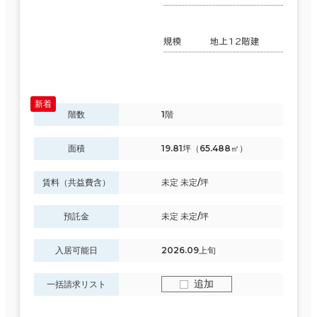
規模
地上12階建
階数
1階
面積
19.81坪（65.488㎡）
賃料（共益費含）
未定 未定/坪
預託金
未定 未定/坪
入居可能日
2026.09上旬
追加
一括請求リスト