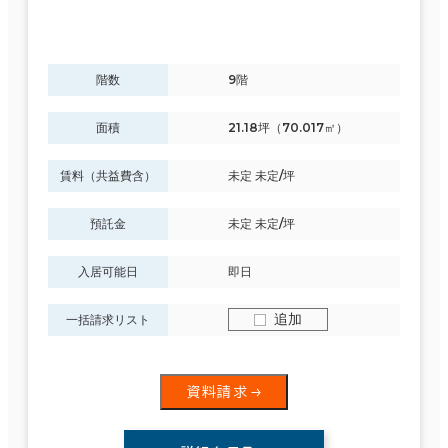
階数
9階
面積
21.18坪（70.017㎡）
賃料（共益費含）
未定 未定/坪
預託金
未定 未定/坪
入居可能日
即日
追加
一括請求リスト
資料請求