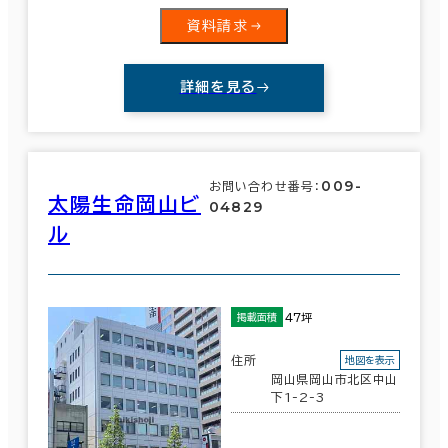
資料請求
詳細を見る
009-
お問い合わせ番号：
太陽生命岡山ビ
04829
ル
47坪
掲載面積
住所
地図を表示
岡山県岡山市北区中山
下1-2-3