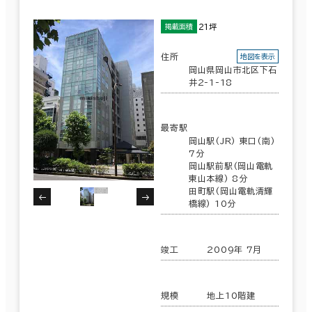
21坪
掲載面積
住所
地図を表示
岡山県岡山市北区下石
井2-1-18
最寄駅
岡山駅(JR) 東口(南)
7分
岡山駅前駅(岡山電軌
東山本線) 8分
田町駅(岡山電軌清輝
橋線) 10分
竣工
2009年 7月
規模
地上10階建