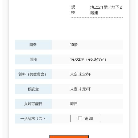
規
地上21階／地下2
模
階建
階数
15階
面積
14.02坪（46.347㎡）
賃料（共益費含）
未定 未定/坪
預託金
未定 未定/坪
入居可能日
即日
追加
一括請求リスト