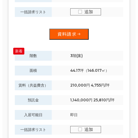
追加
一括請求リスト
資料請求
階数
3階(案)
面積
44.17坪（146.017㎡）
賃料（共益費含）
210,000円 4,755円/坪
預託金
1,140,000円 25,810円/坪
条件で絞り込む
入居可能日
即日
追加
一括請求リスト
現在の条件