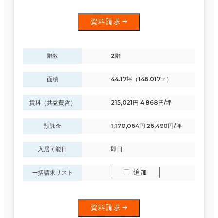
資料請求
面積選択
階数
2階
坪数
人数
～
面積
44.17坪（146.017㎡）
複数フロアを含む
賃料（共益費含）
215,021円 4,868円/坪
預託金
1,170,064円 26,490円/坪
入居可能日
即日
賃料選択（共益費含）
追加
坪単価
月総額
一括請求リスト
～
賃料非公開物件を含む
資料請求