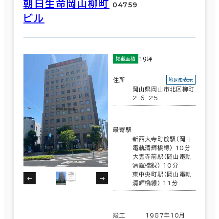
朝日生命岡山柳町
04759
ビル
19坪
掲載面積
住所
地図を表示
岡山県岡山市北区柳町
2-6-25
最寄駅
新西大寺町筋駅(岡山
電軌清輝橋線) 10分
大雲寺前駅(岡山電軌
清輝橋線) 10分
東中央町駅(岡山電軌
清輝橋線) 11分
竣工
1987年10月