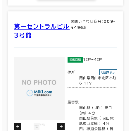
香川県
(122)
６か月以上
愛媛県
(105)
009-
お問い合わせ番号：
第一セントラルビル
44965
高知県
(50)
３号館
54室
築年数
(29棟)
該当数
建築中
1年以内
5年以内
18坪～42坪
掲載面積
10年以内
20年以内
30年以内
この条件で検索する
住所
地図を表示
岡山県岡山市北区本町
6-117
階数
最寄駅
1階
2階以上
岡山駅 ( ＪＲ ) 東口
(南) 4分
岡山駅前駅 ( 岡山電
軌東山本線 ) 4分
西川緑道公園駅 ( 岡