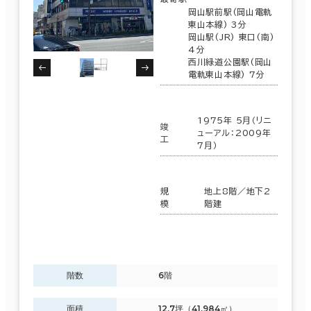
岡山駅前駅(岡山電軌
東山本線) 3分
岡山駅(JR) 東口(南)
4分
西川緑道公園駅(岡山
電軌東山本線) 7分
1975年 5月（リニ
竣
ューアル：2009年
工
7月）
規
地上8階／地下2
模
階建
階数
6階
面積
12.7坪（41.984㎡）