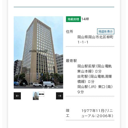
14坪
掲載面積
住所
地図を表示
岡山県岡山市北区柳町
1-1-1
最寄駅
岡山駅前駅(岡山電軌
東山本線) 8分
田町駅(岡山電軌清輝
橋線) 8分
岡山駅(JR) 東口(南)
9分
竣
1977年11月（リニ
工
ューアル：2006年）