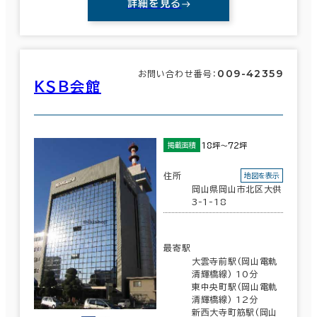
詳細を見る
009-42359
お問い合わせ番号：
ＫＳＢ会館
18坪～72坪
掲載面積
住所
地図を表示
岡山県岡山市北区大供
3-1-18
最寄駅
大雲寺前駅(岡山電軌
清輝橋線) 10分
東中央町駅(岡山電軌
清輝橋線) 12分
新西大寺町筋駅(岡山