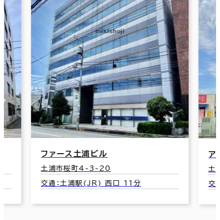
ファース土浦ビル
ア
土浦市桜町4-3-20
土
交通：土浦駅(JR) 西口 11分
交