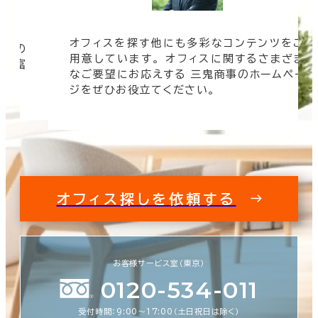
オフィスを探す他にも多彩なコンテンツをご
信頼の
用意しています。 オフィスに関するさまざま
 豊富
なご要望にお応えする 三鬼商事のホームペー
す。
ジをぜひお役立てください。
オフィス探しを依頼する
お客様サービス室（東京）
0120-534-011
受付時間：9:00〜17:00（土日祝日は除く）