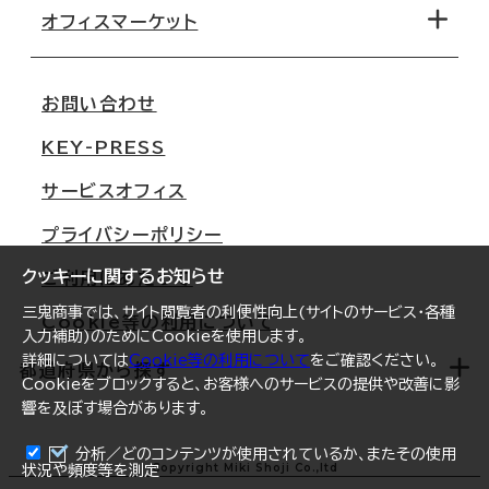
移転コストシミュレーション
オフィスマーケット
会社概要
移転スケジュール
支店情報
オフィス移転Q&A
お問い合わせ
東京
三鬼商事が選ばれる理由
KEY-PRESS
大阪
一般事業主行動計画
サービスオフィス
名古屋
採用情報
プライバシーポリシー
札幌
ご契約者様の声
クッキーに関するお知らせ
ご利用にあたって
仙台
三鬼商事では、サイト閲覧者の利便性向上(サイトのサービス・各種
Cookie等の利用について
横浜
入力補助)のためにCookieを使用します。
詳細については
Cookie等の利用について
をご確認ください。
福岡
都道府県から探す
Cookieをブロックすると、お客様へのサービスの提供や改善に影
響を及ぼす場合があります。
オフィスリポート
ログイン
分析／どのコンテンツが使用されているか、またその使用
北海道
Copyright Miki Shoji Co.,ltd
状況や頻度等を測定