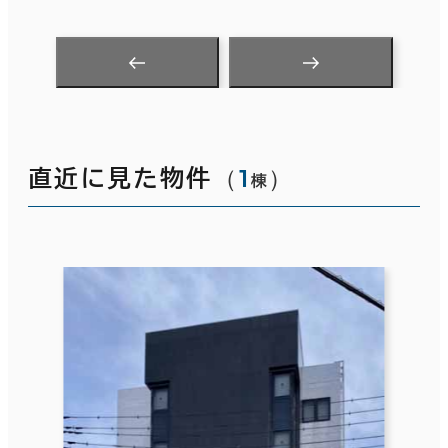
（
1
）
直近に見た物件
棟