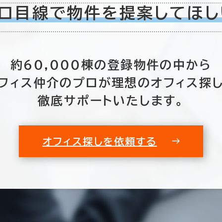
ロ目線で物件を
提案してほし
2室
(2棟)
該当数
約60,000棟の
登録物件の中から
フィス仲介のプロが
理想のオフィス探
この条件で検索する
徹底サポートいたします。
オフィス探しを依頼する