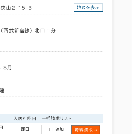
狭山2-15-3
地図を表示
(西武新宿線) 北口 1分
年 8月
建
入居可能日
一括請求リスト
0円
即日
追加
資料請求
坪