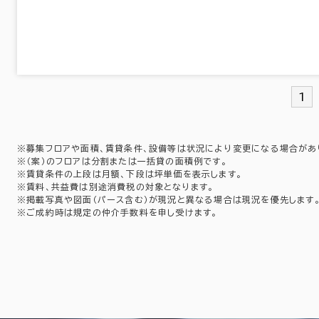
1
※募集フロアや面積、賃貸条件、設備等は状況により変更になる場合があ
※（案）のフロアは分割または一括貸の面積例です。
※賃貸条件の上段は月額、下段は坪単価を表示します。
※賃料、共益費は別途消費税の対象となります。
※掲載写真や図面（パース含む）が現況と異なる場合は現況を優先します
※ご成約時は規定の仲介手数料を申し受けます。
栃木県
群馬県
(59)
(74)
東京都
神奈川県
(4,027)
(1,081)