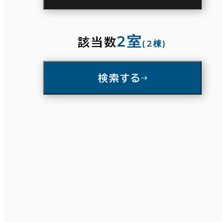
駅徒歩
3分以内
5分以内
10分以内
2室
該当数
(2棟)
入居可能時期
検索する
即入居可能
3か月以内
条件で絞り込む
６か月以内
６か月以上
面積選択
築年数
坪数
人数
建築中
1年以内
5年以内
～
10年以内
20年以内
30年以内
複数フロアを含む