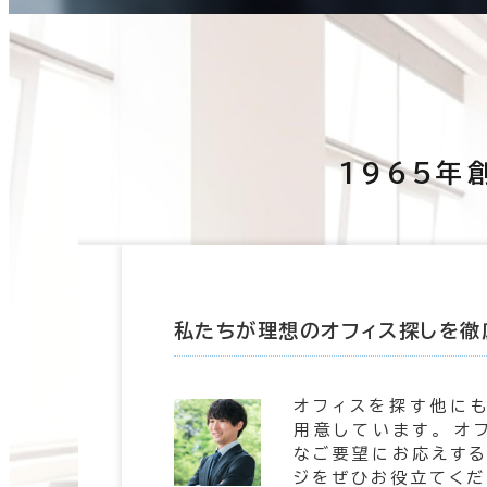
1965年
たします
私たちが理想のオフィス探しを徹
 信頼の
オフィスを探す他に
。 豊富
用意しています。 オ
します。
なご要望にお応えする
ジをぜひお役立てくだ