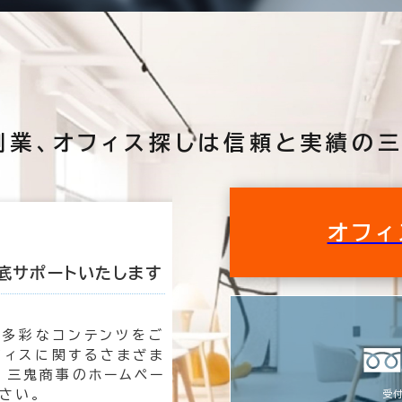
創業、
オフィス探しは
信頼と実績の三
オフィ
底サポートいたします
私たちが理想のオ
も多彩なコンテンツをご
オフィ
フィスに関するさまざま
時は三
 三鬼商事のホームペー
速く、
さい。
す。
受付