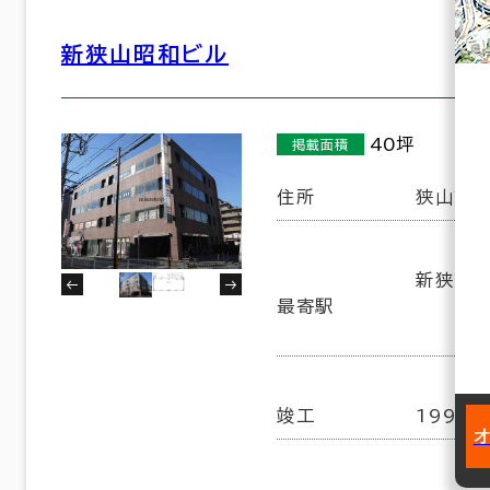
新狭山昭和ビル
40坪
掲載面積
住所
狭山市新
新狭山駅
最寄駅
竣工
1991年