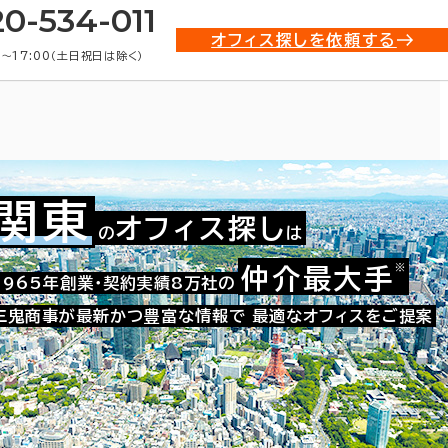
20-534-011
オフィス探しを依頼する
0〜17:00（土日祝日は除く）
関東
オフィス探し
の
は
事務所)・賃貸オフィス物件一覧
※
仲介最大手
1965年創業・契約実績8万社の
三鬼商事が最新かつ豊富な情報で
最適なオフィスをご提案
条件で絞り込む