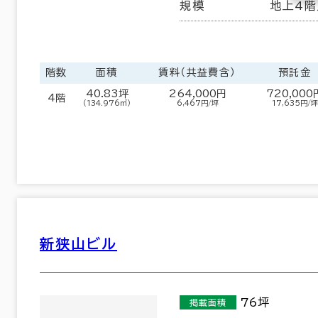
規模
地上4階
階数
面積
賃料（共益費含）
預託金
40.83坪
264,000円
720,000
4階
（134.976㎡）
6,467円/坪
17,635円/坪
新狭山ビル
76坪
掲載面積