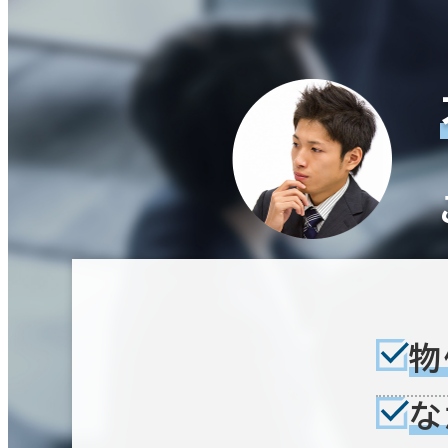
即入居可能
3か月以内
６か月以内
築年数
建築中
1年以内
5年以内
10年
階数
1階
2階以上
物
その他
な
制震・免震構造
駐車場設備あり
1