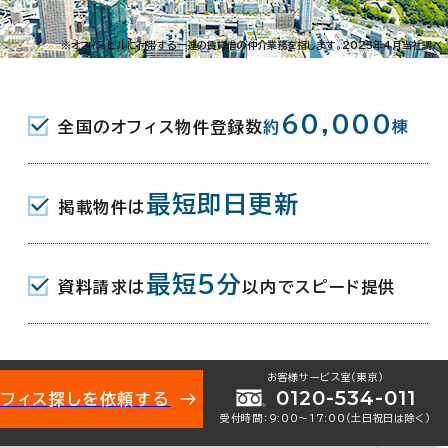
021-40705
お問い合わせ番号：
※オフィスビルに付帯する一連の賃貸借の仲介業務を指します。2023年4月当社調べ
60,000
全国のオフィス物件登録数
約
棟
狭山2-14-10
地図を表示
最短即日更新
掲載物件は
(西武新宿線) 北口 2分
最短5分
資料請求は
以内でスピード提供
お客様サービス室（東京）
 1月
0120-534-011
オフィス探しを依頼する
受付時間：9:00〜17:00（土日祝日は除く）