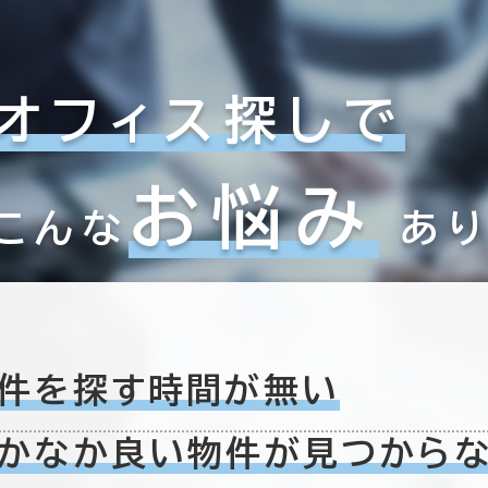
2室
６か月以上
(2棟)
該当数
オフィス探しで
この条件で検索する
以内
20年以内
30年以内
お悩み
こんな
あ
件を探す時間が無い
かなか良い物件が
見つから
フロア面積100坪以上