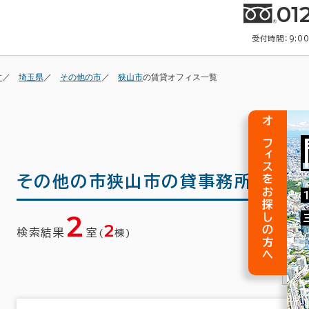
01
受付時間：9:0
す
埼玉県
その他の市
狭山市
の賃貸オフィス一覧
オフィスをお探しの方へ
その他の市狭山市の
貸事務所(賃貸
2
2
検索結果
室
(
棟)
1