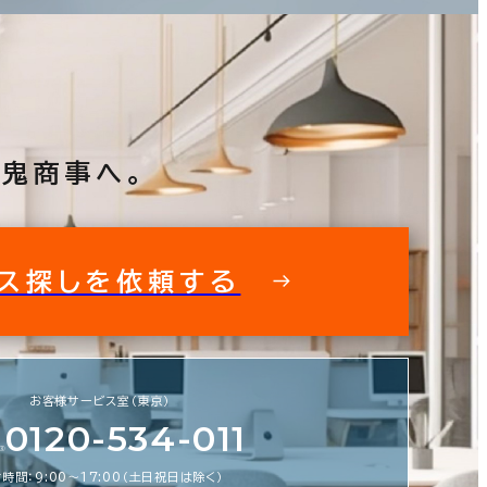
鬼商事へ。
ス探しを依頼する
フィス探しを徹底サポートいたします
私た
お客様サービス室（東京）
スビルの情報がすぐに欲しい！ そんな
0120-534-011
鬼商事へお問い合わせください。 より
より正確に、より良い情報をお届けしま
時間：9:00〜17:00（土日祝日は除く）