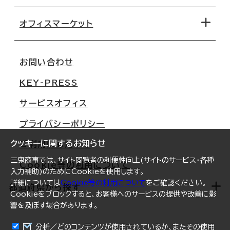
オフィス探しのためのチェックポイント
路線・駅から探す
移転コストシミュレーション
オフィスマーケット
会社概要
移転スケジュール
支店情報
オフィス移転Q&A
お問い合わせ
東京
三鬼商事が選ばれる理由
KEY-PRESS
大阪
一般事業主行動計画
サービスオフィス
名古屋
採用情報
プライバシーポリシー
札幌
ご契約者様の声
クッキーに関するお知らせ
ご利用にあたって
仙台
三鬼商事では、サイト閲覧者の利便性向上(サイトのサービス・各種
Cookie等の利用について
横浜
入力補助)のためにCookieを使用します。
詳細については
Cookie等の利用について
をご確認ください。
福岡
都道府県から探す
Cookieをブロックすると、お客様へのサービスの提供や改善に影
響を及ぼす場合があります。
オフィスリポート
ログイン
分析／どのコンテンツが使用されているか、またその使用