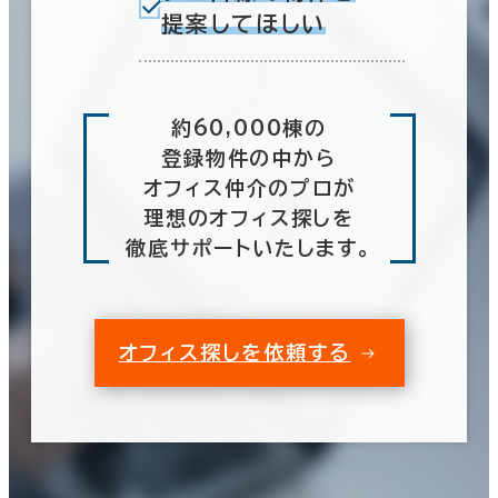
5分以内
提案してほしい
10分以内
栃木県
(53)
群馬県
(77)
約60,000棟の
登録物件の中から
埼玉県
入居可能時期
(230)
オフィス仲介のプロが
理想のオフィス探しを
即入居可能
千葉県
(404)
徹底サポートいたします。
3か月以内
東京都
(3,950)
６か月以内
オフィス探しを依頼する
６か月以上
神奈川県
(1,067)
山梨県
(23)
0室
(0棟)
築年数
該当数