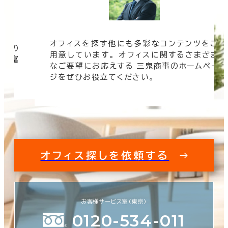
オフィスを探す他にも多彩なコンテンツをご
信頼の
該当数
用意しています。 オフィスに関するさまざま
 豊富
0室
なご要望にお応えする 三鬼商事のホームペー
す。
(0棟)
ジをぜひお役立てください。
この条件で検索する
オフィス探しを依頼する
お客様サービス室（東京）
0120-534-011