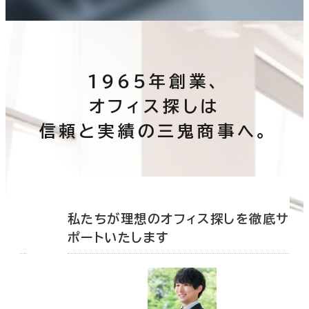
建築中
1年以内
5年以内
10年以内
20年以内
30年以内
この条件で検索する
1965年創業、
オフィス探しは
階数
信頼と実績の三鬼商事へ。
1階
2階以上
その他
底サ
私たちが理想のオフィス探しを徹底サ
ポートいたします
制震・免震構造
駐車場設備あり
1フロア面積100坪以上