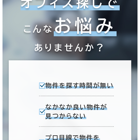
オフィス探しで
～
複数フロアを含む
お悩み
こんな
ありませんか？
賃料選択（共益費含）
坪単価
月総額
～
賃料非公開物件を含む
物件を探す時間が無い
なかなか良い物件が
見つからない
駅徒歩
エリアを追加・変更する
3分以内
プロ目線で物件を
茨城県
(188)