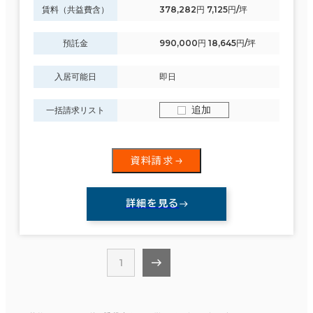
賃料（共益費含）
378,282円 7,125円/坪
賃料選択（共益費含）
預託金
990,000円 18,645円/坪
坪単価
月総額
～
入居可能日
即日
賃料非公開物件を含む
追加
一括請求リスト
資料請求
駅徒歩
エリアを追加・変更する
3分以内
詳細を見る
茨城県
(189)
5分以内
10分以内
1
栃木県
(59)
群馬県
(74)