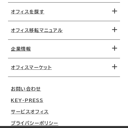
オフィスを探す
オフィス移転マニュアル
エリアから探す
地図から探す
企業情報
オフィス探しのためのチェックポイント
路線・駅から探す
移転コストシミュレーション
オフィスマーケット
会社概要
移転スケジュール
支店情報
オフィス移転Q&A
お問い合わせ
東京
三鬼商事が選ばれる理由
KEY-PRESS
大阪
一般事業主行動計画
サービスオフィス
名古屋
採用情報
プライバシーポリシー
札幌