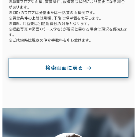
※募集フロアや面積、賃貸条件、設備等は状況により変更になる場合
があります。
埼玉県
入居可能時期
(240)
※（案）のフロアは分割または一括貸の面積例です。
※賃貸条件の上段は月額、下段は坪単価を表示します。
即入居可能
※賃料、共益費は別途消費税の対象となります。
千葉県
(406)
※掲載写真や図面（パース含む）が現況と異なる場合は現況を優先しま
3か月以内
す。
※ご成約時は規定の仲介手数料を申し受けます。
東京都
(4,027)
６か月以内
６か月以上
神奈川県
(1,081)
検索画面に戻る
山梨県
(23)
3室
(2棟)
築年数
該当数
建築中
1年以内
5年以内
10年以内
20年以内
30年以内
この条件で検索する