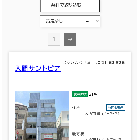
条件で絞り込む
1
021-53926
お問い合わせ番号：
入間サントピア
21坪
掲載面積
住所
地図を表示
入間市豊岡1-2-21
最寄駅
入間市駅 ( 西武池袋