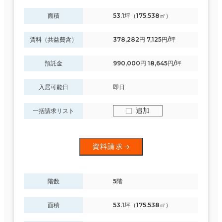
面積
53.1坪（175.538㎡）
賃料（共益費含）
378,282円 7,125円/坪
条件で絞り込む
預託金
990,000円 18,645円/坪
現在の条件
入居可能日
即日
追加
一括請求リスト
面積選択
坪数
人数
資料請求
～
複数フロアを含む
階数
5階
面積
53.1坪（175.538㎡）