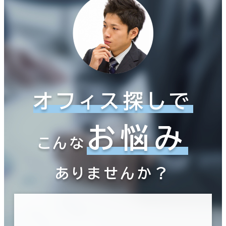
階数
1階
2階以上
その他
オフィス探しで
制震・免震構造
お悩み
駐車場設備あり
こんな
1フロア面積100坪以上
ありませんか？
該当数