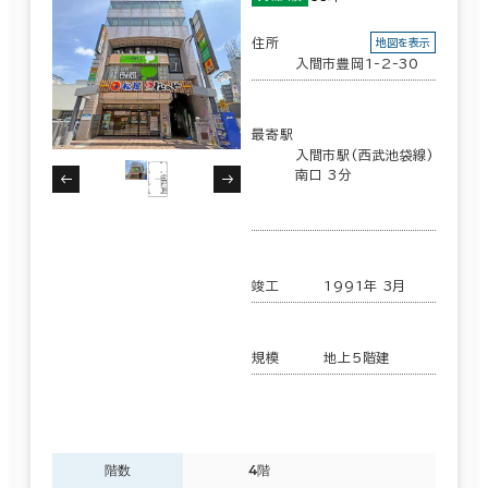
住所
地図を表示
入間市豊岡1-2-30
最寄駅
入間市駅(西武池袋線)
南口 3分
竣工
1991年 3月
規模
地上5階建
階数
4階