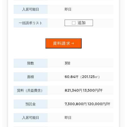
入居可能日
即日
追加
一括請求リスト
資料請求
階数
3階
面積
60.84坪（201.125㎡）
賃料（共益費含）
821,340円 13,500円/坪
預託金
7,300,800円 120,000円/坪
入居可能日
即日