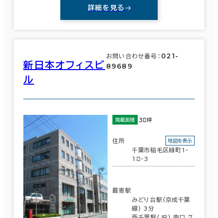
詳細を見る
坪数
人数
～
複数フロアを含む
021-
お問い合わせ番号：
新日本オフィスビ
89689
ル
賃料選択（共益費含）
38坪
掲載面積
坪単価
月総額
～
住所
地図を表示
千葉市稲毛区緑町1-
賃料非公開物件を含む
18-3
最寄駅
みどり台駅(京成千葉
線) 3分
駅徒歩
西千葉駅(JR) 南口 7