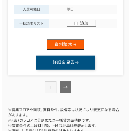
6室
入居可能日
即日
(2棟)
築年数
該当数
追加
一括請求リスト
建築中
1年以内
5年以内
10年以内
20年以内
30年以内
この条件で検索する
資料請求
詳細を見る
階数
1階
2階以上
1
その他
※募集フロアや面積、賃貸条件、設備等は状況により変更になる場合
があります。
制震・免震構造
※（案）のフロアは分割または一括貸の面積例です。
※賃貸条件の上段は月額、下段は坪単価を表示します。
※賃料、共益費は別途消費税の対象となります。