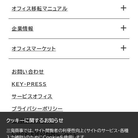
オフィス移転マニュアル
エリアから探す
地図から探す
企業情報
オフィス探しのためのチェックポイント
路線・駅から探す
移転コストシミュレーション
オフィスマーケット
会社概要
移転スケジュール
支店情報
オフィス移転Q&A
お問い合わせ
東京
三鬼商事が選ばれる理由
KEY-PRESS
大阪
一般事業主行動計画
サービスオフィス
名古屋
採用情報
プライバシーポリシー
札幌
ご契約者様の声
クッキーに関するお知らせ
ご利用にあたって
仙台
三鬼商事では、サイト閲覧者の利便性向上(サイトのサービス・各種
Cookie等の利用について
横浜
入力補助)のためにCookieを使用します。