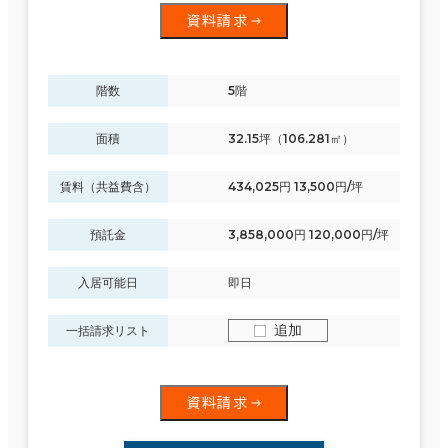
資料請求
階数
5階
面積
32.15坪（106.281㎡）
賃料（共益費含）
434,025円 13,500円/坪
預託金
3,858,000円 120,000円/坪
条件で絞り込む
入居可能日
即日
追加
一括請求リスト
現在の条件
資料請求
面積選択