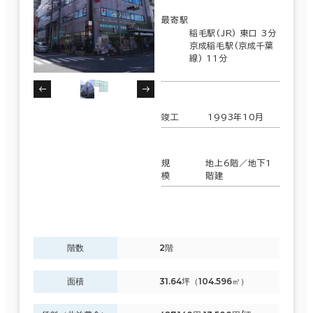
最寄駅
稲毛駅(JR) 東口 3分
京成稲毛駅(京成千葉
線) 11分
竣工
1993年10月
規
地上6階／地下1
模
階建
階数
2階
面積
31.64坪（104.596㎡）