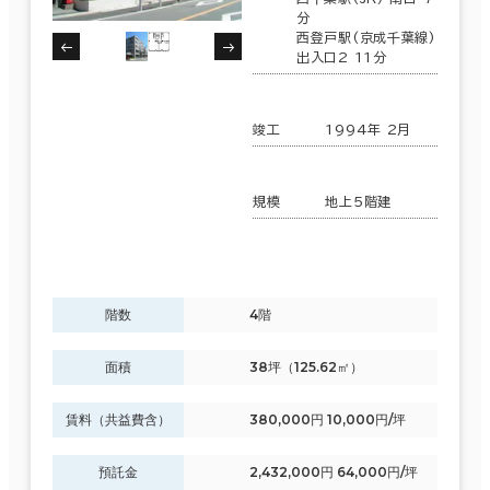
分
エリアを追加・変更する
3分以内
西登戸駅(京成千葉線)
茨城県
出入口2 11分
(189)
5分以内
10分以内
栃木県
(59)
竣工
1994年 2月
群馬県
(74)
規模
地上5階建
埼玉県
入居可能時期
(240)
即入居可能
千葉県
(406)
階数
4階
3か月以内
東京都
(4,023)
面積
38坪（125.62㎡）
６か月以内
６か月以上
神奈川県
賃料（共益費含）
380,000円 10,000円/坪
(1,081)
預託金
2,432,000円 64,000円/坪
山梨県
(23)