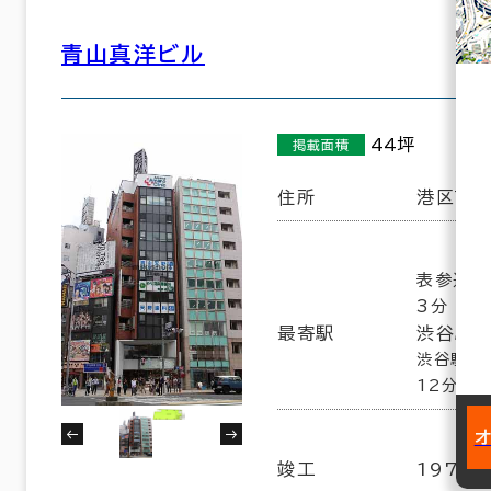
青山真洋ビル
44坪
掲載面積
住所
港区南青
表参道駅
3分
最寄駅
渋谷駅(
渋谷駅(
12分
竣工
1973