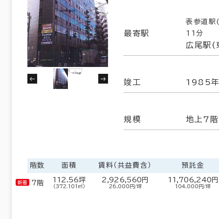
30室
６か月以上
(22棟)
該当数
表参道駅
最寄駅
11分
広尾駅(
この条件で検索する
以内
20年以内
30年以内
竣工
1985年
規模
地上7階
階数
面積
賃料（共益費含）
預託金
112.56坪
2,926,560円
11,706,240円
7階
（372.101㎡）
26,000円/坪
104,000円/坪
フロア面積100坪以上