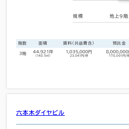
規模
地上9階
階数
面積
賃料（共益費含）
預託金
44.921坪
1,035,000円
8,000,00
3階
（148.5㎡）
23,041円/坪
178,091円/
六本木ダイヤビル