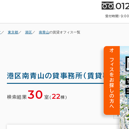
01
受付時間：9:0
す
東京都
港区
南青山
の賃貸オフィス一覧
オフィスをお探しの方へ
港区南青山の
貸事務所(賃貸事務所
30
22
検索結果
室
(
棟)
1
2