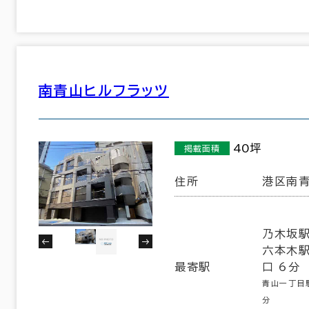
30室
(22棟)
該当数
南青山ヒルフラッツ
この条件で検索する
40坪
掲載面積
住所
港区南青
乃木坂駅
六本木駅
最寄駅
口 6分
青山一丁目駅
分