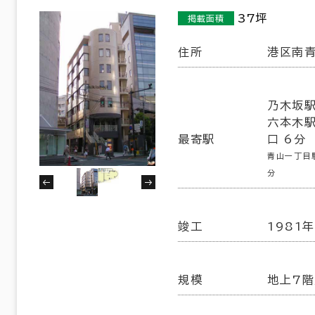
37坪
掲載面積
住所
港区南青
乃木坂駅
六本木駅
最寄駅
口 6分
青山一丁目駅
分
竣工
1981
規模
地上7階