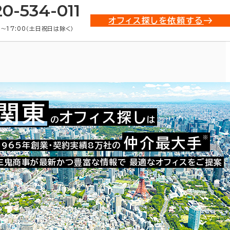
20-534-011
オフィス探しを依頼する
0〜17:00（土日祝日は除く）
関東
オフィス探し
の
は
)・賃貸オフィス物件一覧
※
仲介最大手
1965年創業・契約実績8万社の
三鬼商事が最新かつ豊富な情報で
最適なオフィスをご提案
条件で絞り込む