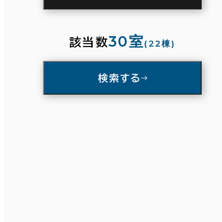
駅徒歩
3分以内
5分以内
10分以内
30室
該当数
(22棟)
入居可能時期
検索する
即入居可能
3か月以内
条件で絞り込む
６か月以内
６か月以上
面積選択
築年数
坪数
人数
建築中
1年以内
5年以内
～
10年以内
20年以内
30年以内
複数フロアを含む