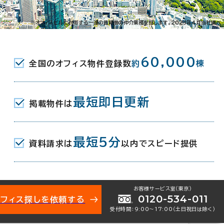
021-14044
お問い合わせ番号：
※オフィスビルに付帯する一連の賃貸借の仲介業務を指します。2023年4月当社調べ
60,000
全国のオフィス物件登録数
約
棟
山5-10-19
地図を表示
最短即日更新
掲載物件は
(東京メトロ銀座線･千代田線･半蔵門線) B1口
最短5分
資料請求は
以内でスピード提供
東急田園都市線) 11番口 12分
東京メトロ銀座線･半蔵門線･副都心線) 11番口
お客様サービス室（東京）
0120-534-011
オフィス探しを依頼する
受付時間：9:00〜17:00（土日祝日は除く）
年