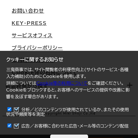
支店情報
オフィス移転Q&A
お問い合わせ
東京
三鬼商事が選ばれる理由
KEY-PRESS
大阪
一般事業主行動計画
サービスオフィス
名古屋
採用情報
プライバシーポリシー
札幌
ご契約者様の声
クッキーに関するお知らせ
ご利用にあたって
仙台
三鬼商事では、サイト閲覧者の利便性向上(サイトのサービス・各種
Cookie等の利用について
横浜
入力補助)のためにCookieを使用します。
詳細については
Cookie等の利用について
をご確認ください。
福岡
都道府県から探す
Cookieをブロックすると、お客様へのサービスの提供や改善に影
響を及ぼす場合があります。
オフィスリポート
ログイン
分析／どのコンテンツが使用されているか、またその使用
北海道
Copyright Miki Shoji Co.,ltd
状況や頻度等を測定
まとめて資料請求
青森県
広告／お客様に合わせた広告・メール等のコンテンツ配信
岩手県