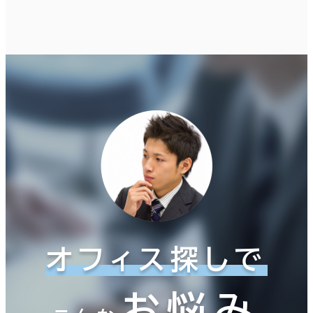
現在の条件
面積選択
坪数
人数
～
複数フロアを含む
賃料選択（共益費含）
オフィス探しで
坪単価
月総額
～
お悩み