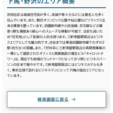
下馬・野沢のエリア概要
世田谷区は高級住宅街が多く、成城や等々力などには著名人も多く
住んでいます。また、駒沢オリンピック公園や砧公園などリラックス出
来る環境も整っています。田園都市線や小田急線、京王線などの最
寄り駅も複数あり都心へのスムーズな移動が可能で、治安も良いた
め「住宅地」として抜群の人気を誇ります。三軒茶屋駅周辺はビジネ
スエリアとしても魅力的です。渋谷までは東急田園都市線でわずか2
駅（約5分）の距離。また、1996年に三軒茶屋駅周辺の再開発事業の
一環として建設されたオフィスと商業施設の複合ビル「キャロットタ
ワー」は、現在でも地域のランドマークとなっており常にビジネスパー
ソンの往来で賑やかです。三軒茶屋駅周辺にはビジネスホテルも多
く、東京出張で訪れるビジネスマンにとって穴場の宿泊エリアとなっ
ています。
条件で絞り込む
検索画面に戻る