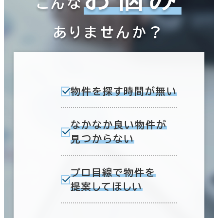
こんな
賃料非公開物件を含む
ありませんか？
駅徒歩
エリアを追加・変更する
3分以内
茨城県
(189)
物件を探す時間が無い
5分以内
10分以内
栃木県
(59)
なかなか良い物件が
見つからない
群馬県
(74)
埼玉県
入居可能時期
(240)
プロ目線で物件を
提案してほしい
即入居可能
千葉県
(406)
3か月以内