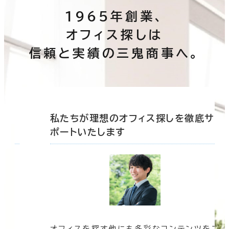
1965年創業、
その他
オフィス探しは
制震・免震構造
信頼と実績の三鬼商事へ。
駐車場設備あり
1フロア面積100坪以上
底サ
私たちが理想のオフィス探しを徹底サ
ポートいたします
該当数
0室
(0棟)
この条件で検索する
オフィスを探す他にも多彩なコンテンツをご