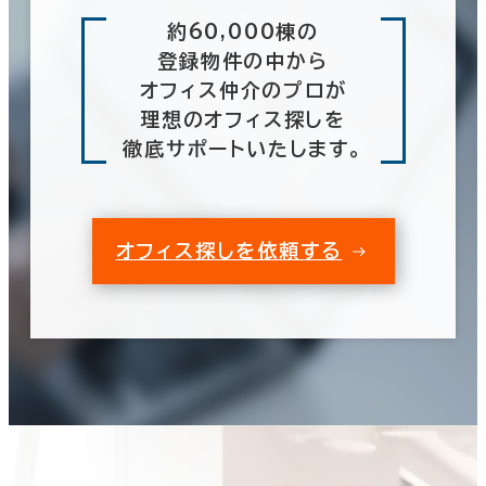
東京都
(4,023)
６か月以内
約60,000棟の
登録物件の中から
６か月以上
神奈川県
(1,081)
オフィス仲介のプロが
理想のオフィス探しを
山梨県
(23)
0室
徹底サポートいたします。
(0棟)
築年数
該当数
建築中
1年以内
5年以内
オフィス探しを依頼する
10年以内
20年以内
30年以内
この条件で検索する
階数
1階
2階以上