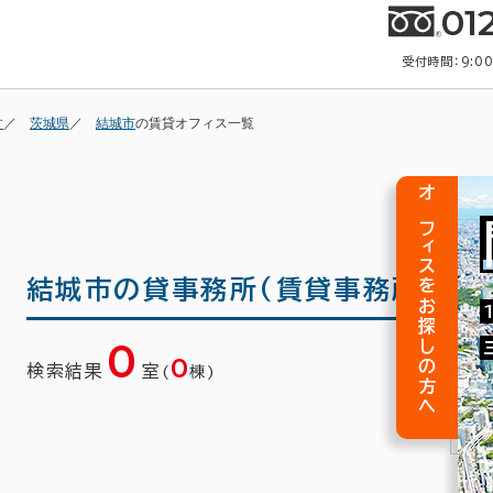
01
受付時間：9:0
す
茨城県
結城市
の賃貸オフィス一覧
オフィスをお探しの方へ
結城市の
貸事務所(賃貸事務所)・賃
0
0
検索結果
室
(
棟)
1