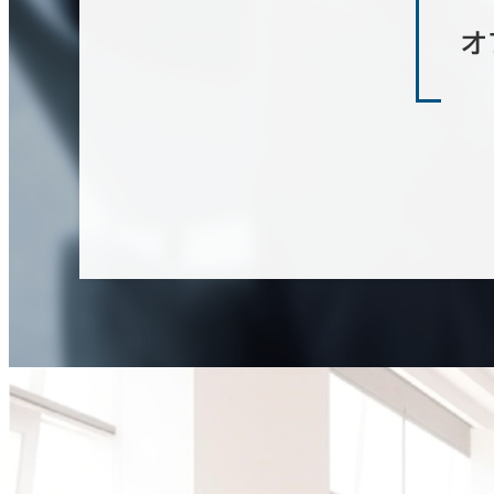
築年数
オ
建築中
1年以内
5年以内
10年
階数
1階
2階以上
その他
制震・免震構造
駐車場設備あり
1