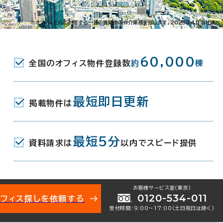
※オフィスビルに付帯する一連の賃貸借の仲介業務を指します。2023年4月当社調べ
ります。
60,000
全国のオフィス物件登録数
約
棟
。
最短即日更新
掲載物件は
最短5分
資料請求は
以内でスピード提供
お客様サービス室（東京）
0120-534-011
オフィス探しを依頼する
受付時間：9:00〜17:00（土日祝日は除く）