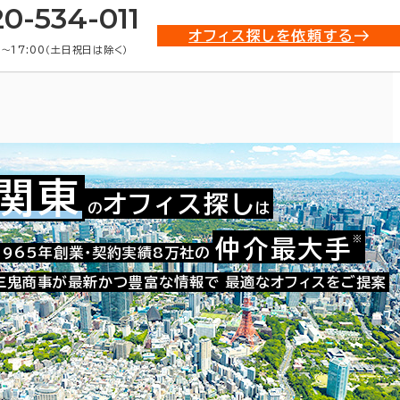
20-534-011
オフィス探しを依頼する
0〜17:00（土日祝日は除く）
関東
オフィス探し
の
は
貸オフィス物件一覧
※
仲介最大手
1965年創業・契約実績8万社の
三鬼商事が最新かつ豊富な情報で
最適なオフィスをご提案
条件で絞り込む