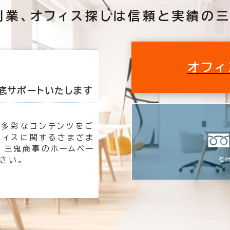
創業、
オフィス探しは
信頼と実績の三
この条件で検索する
オフィ
底サポートいたします
私たちが理想のオ
も多彩なコンテンツをご
オフィ
フィスに関するさまざま
時は三
 三鬼商事のホームペー
速く、
さい。
す。
受付