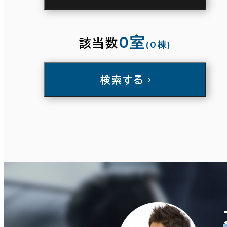
駅徒歩
3分以内
5分以内
10分以内
0室
条件で絞り込む
該当数
(0棟)
入居可能時期
検索する
面積選択
即入居可能
3か月以内
坪数
人数
６か月以内
６か月以上
～
複数フロアを含む
築年数
建築中
1年以内
5年以内
10年以内
20年以内
30年以内
賃料選択（共益費含）
坪単価
月総額