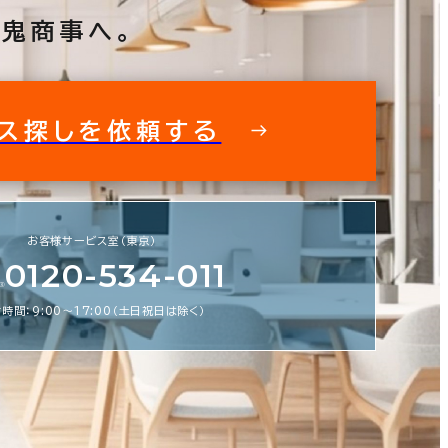
鬼商事へ。
ス探しを依頼する
フィス探しを徹底サポートいたします
私た
お客様サービス室（東京）
スビルの情報がすぐに欲しい！ そんな
0120-534-011
鬼商事へお問い合わせください。 より
より正確に、より良い情報をお届けしま
時間：9:00〜17:00（土日祝日は除く）