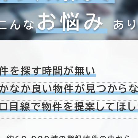
お悩み
こんな
あ
件を探す時間が無い
栃木県
群馬県
(59)
(74)
かなか良い物件が
見つから
東京都
神奈川県
(4,023)
(1,081)
ロ目線で物件を
提案してほし
0室
６か月以上
(0棟)
該当数
この条件で検索する