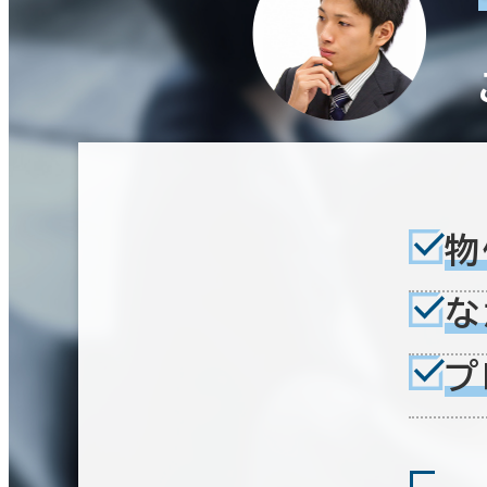
～
階数
賃料非公開物件を含む
1階
2階以上
エリアを追加・変更する
その他
駅徒歩
制震・免震構造
駐車場設備あり
1フロア面積100坪以上
3分以内
5分以内
10分以内
物
茨城県
(189)
な
千葉県
(406)
入居可能時期
プ
即入居可能
3か月以内
６か月以内