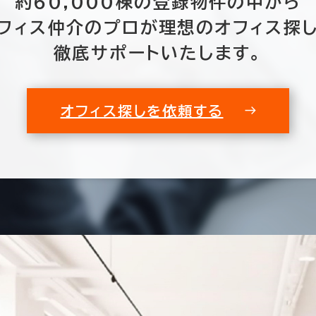
約60,000棟の
登録物件の中から
フィス仲介のプロが
理想のオフィス探
以内
20年以内
30年以内
徹底サポートいたします。
オフィス探しを依頼する
フロア面積100坪以上
0室
(0棟)
該当数