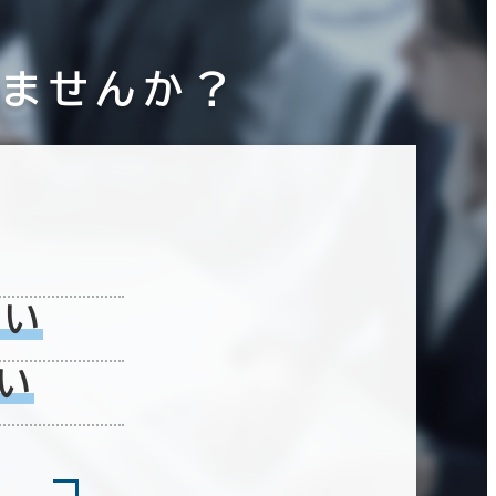
りませんか？
埼玉県
(240)
ない
山梨県
(23)
い