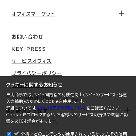
オフィス探しのためのチェックポイント
路線・駅から探す
移転コストシミュレーション
オフィスマーケット
会社概要
移転スケジュール
支店情報
オフィス移転Q&A
お問い合わせ
東京
三鬼商事が選ばれる理由
KEY-PRESS
大阪
一般事業主行動計画
サービスオフィス
名古屋
採用情報
プライバシーポリシー
札幌
ご契約者様の声
クッキーに関するお知らせ
ご利用にあたって
仙台
三鬼商事では、サイト閲覧者の利便性向上(サイトのサービス・各種
Cookie等の利用について
横浜
入力補助)のためにCookieを使用します。
詳細については
Cookie等の利用について
をご確認ください。
福岡
都道府県から探す
Cookieをブロックすると、お客様へのサービスの提供や改善に影
響を及ぼす場合があります。
オフィスリポート
ログイン
分析／どのコンテンツが使用されているか、またその使用