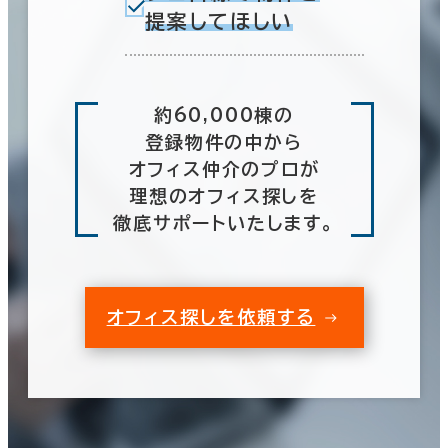
5分以内
提案してほしい
10分以内
栃木県
(59)
群馬県
(74)
約60,000棟の
登録物件の中から
埼玉県
入居可能時期
(240)
オフィス仲介のプロが
理想のオフィス探しを
即入居可能
千葉県
(406)
徹底サポートいたします。
3か月以内
東京都
(4,027)
６か月以内
オフィス探しを依頼する
６か月以上
神奈川県
(1,081)
山梨県
(23)
0室
(0棟)
築年数
該当数