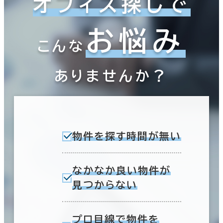
オフィス探しで
～
複数フロアを含む
お悩み
こんな
ありませんか？
賃料選択（共益費含）
坪単価
月総額
～
賃料非公開物件を含む
物件を探す時間が無い
なかなか良い物件が
見つからない
駅徒歩
エリアを追加・変更する
3分以内
プロ目線で物件を
茨城県
(189)