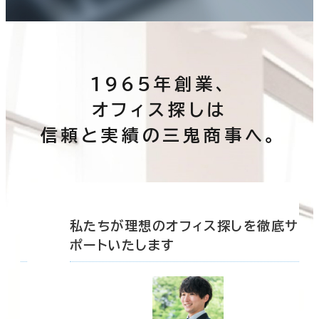
建築中
1年以内
5年以内
10年以内
20年以内
30年以内
この条件で検索する
1965年創業、
オフィス探しは
階数
信頼と実績の三鬼商事へ。
1階
2階以上
その他
底サ
私たちが理想のオフィス探しを徹底サ
ポートいたします
制震・免震構造
駐車場設備あり
1フロア面積100坪以上