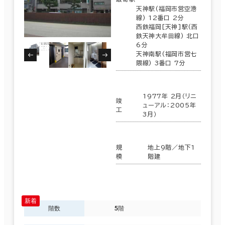
天神駅(福岡市営空港
線) 12番口 2分
西鉄福岡[天神]駅(西
鉄天神大牟田線) 北口
6分
天神南駅(福岡市営七
隈線) 3番口 7分
1977年 2月（リニ
竣
ューアル：2005年
工
3月）
規
地上9階／地下1
模
階建
階数
5階