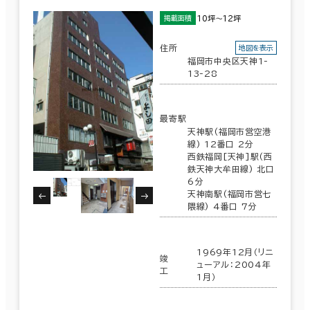
10坪～12坪
掲載面積
住所
地図を表示
福岡市中央区天神1-
13-28
最寄駅
天神駅(福岡市営空港
線) 12番口 2分
西鉄福岡[天神]駅(西
鉄天神大牟田線) 北口
6分
天神南駅(福岡市営七
隈線) 4番口 7分
1969年12月（リニ
竣
ューアル：2004年
工
1月）