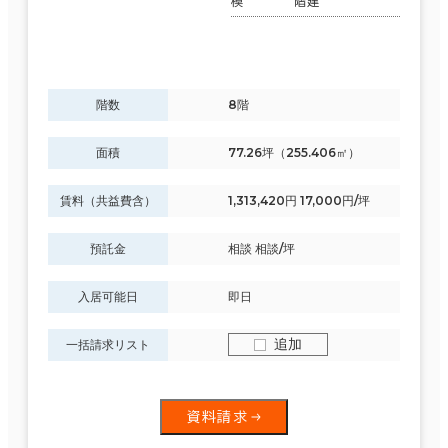
模
階建
制震・免震構造
駐車場設備あり
階数
8階
1フロア面積100坪以上
面積
77.26坪（255.406㎡）
賃料（共益費含）
1,313,420円 17,000円/坪
該当数
336室
預託金
相談 相談/坪
(105
入居可能日
即日
棟)
追加
一括請求リスト
資料請求
この条件で検索する