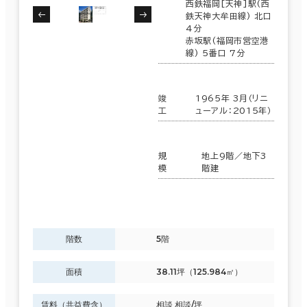
西鉄福岡[天神]駅(西
鉄天神大牟田線) 北口
4分
赤坂駅(福岡市営空港
線) 5番口 7分
竣
1965年 3月（リニ
工
ューアル：2015年）
規
地上9階／地下3
模
階建
階数
5階
面積
38.11坪（125.984㎡）
賃料（共益費含）
相談 相談/坪