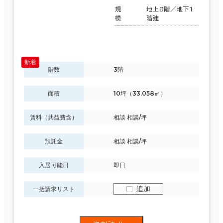
規
地上8階／地下1
模
階建
階数
3階
面積
10坪（33.058㎡）
賃料（共益費含）
相談 相談/坪
預託金
相談 相談/坪
入居可能日
即日
追加
一括請求リスト