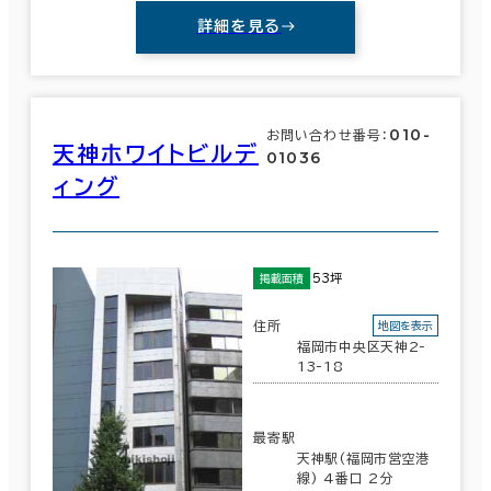
詳細を見る
010-
お問い合わせ番号：
天神ホワイトビルデ
01036
ィング
53坪
掲載面積
住所
地図を表示
福岡市中央区天神2-
条件で絞り込む
13-18
最寄駅
現在の条件
天神駅(福岡市営空港
線) 4番口 2分