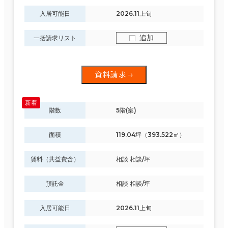
入居可能日
2026.11上旬
追加
一括請求リスト
資料請求
階数
5階(案)
面積
119.04坪（393.522㎡）
賃料（共益費含）
相談 相談/坪
預託金
相談 相談/坪
入居可能日
2026.11上旬