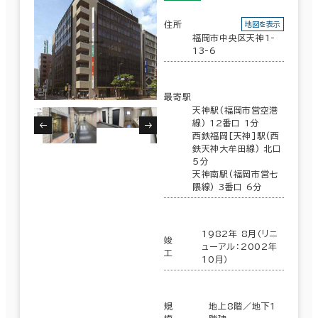
６か月以上
鹿児島県
(123)
住所
地図を表示
福岡市中央区天神1-
沖縄県
(148)
13-6
該当数
築年数
336室
最寄駅
(105棟)
建築中
1年以内
5年以内
天神駅(福岡市営空港
10年以内
20年以内
30年以内
線) 12番口 1分
西鉄福岡[天神]駅(西
鉄天神大牟田線) 北口
この条件で検索する
5分
天神南駅(福岡市営七
隈線) 3番口 6分
階数
1階
2階以上
1982年 8月（リニ
竣
ューアル：2002年
工
10月）
規
地上8階／地下1
その他