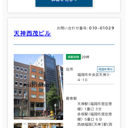
010-01029
お問い合わせ番号：
天神西茂ビル
20坪
掲載面積
住所
地図を表示
福岡市中央区天神3-
4-10
最寄駅
天神駅(福岡市営空港
線) 1番口 3分
赤坂駅(福岡市営空港
線) 5番口 6分
西鉄福岡[天神]駅(西