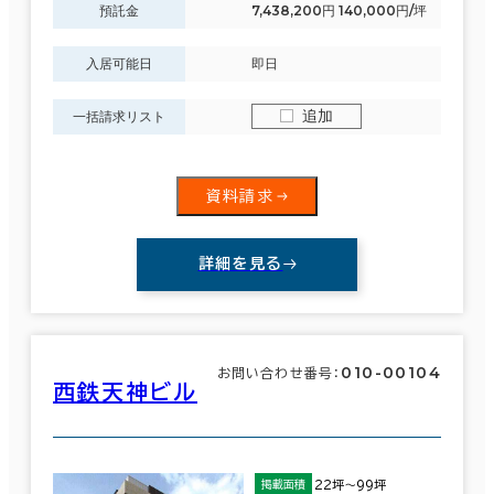
預託金
7,438,200円 140,000円/坪
駅徒歩
入居可能日
即日
3分以内
追加
エリアを追加・変更する
一括請求リスト
5分以内
福岡県
(860)
10分以内
資料請求
佐賀県
(39)
詳細を見る
長崎県
(195)
入居可能時期
熊本県
(99)
即入居可能
010-00104
お問い合わせ番号：
大分県
西鉄天神ビル
(68)
3か月以内
６か月以内
宮崎県
(71)
22坪～99坪
掲載面積