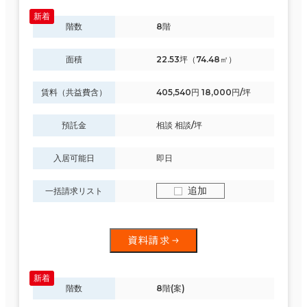
階数
8階
面積
22.53坪（74.48㎡）
賃料（共益費含）
405,540円 18,000円/坪
預託金
相談 相談/坪
入居可能日
即日
追加
一括請求リスト
資料請求
階数
8階(案)