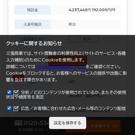
預託金
4,237,440円 192,000円/坪
入居可能日
即日
追加
一括請求リスト
クッキーに関するお知らせ
三鬼商事では、サイト閲覧者の利便性向上(サイトのサービス・各種
入力補助)のためにCookieを使用します。
資料請求
詳細については
Cookie等の利用について
をご確認ください。
Cookieをブロックすると、お客様へのサービスの提供や改善に影
響を及ぼす場合があります。
階数
4階
分析／どのコンテンツが使用されているか、またその使用
面積
26.25坪（86.777㎡）
状況や頻度等を測定
まとめて資料請求
広告／お客様に合わせた広告・メール等のコンテンツ配信
賃料（共益費含）
420,000円 16,000円/坪
0120-534-011
設定を保存する
預託金
5,040,000円 192,000円/坪
オフィス探しを依頼する
受付時間：9:00〜17:00