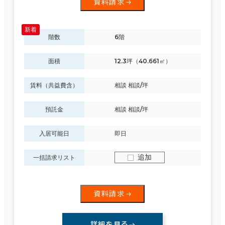
資料請求
階数
6階
面積
12.3坪（40.661㎡）
賃料（共益費含）
相談 相談/坪
預託金
相談 相談/坪
入居可能日
即日
追加
一括請求リスト
資料請求
詳細を見る