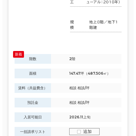
工
ューアル：2018年）
規
地上8階／地下1
模
階建
階数
2階
面積
147.47坪（487.506㎡）
賃料（共益費含）
相談 相談/坪
預託金
相談 相談/坪
入居可能日
2026.11上旬
追加
一括請求リスト