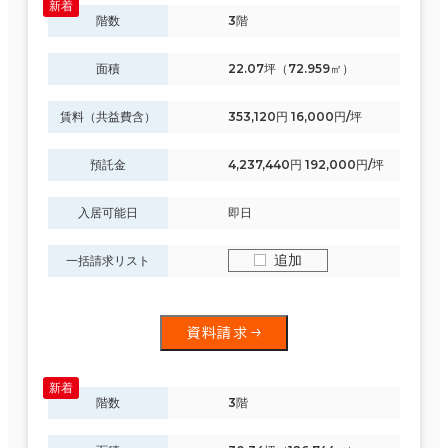
階数
3階
面積
22.07坪（72.959㎡）
賃料（共益費含）
353,120円 16,000円/坪
預託金
4,237,440円 192,000円/坪
入居可能日
即日
追加
一括請求リスト
資料請求
階数
3階