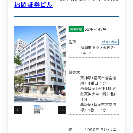
福岡証券ビル
52坪～147坪
掲載面積
住所
地図を表示
福岡市中央区天神2-
14-2
最寄駅
天神駅(福岡市営空港
線) 4番口 1分
西鉄福岡[天神]駅(西
鉄天神大牟田線) 北口
4分
赤坂駅(福岡市営空港
線) 5番口 7分
竣
1958年 7月（リニ