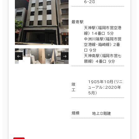
6-28
最寄駅
天神駅(福岡市営空港
線) 14番口 5分
中洲川端駅(福岡市営
空港線･箱崎線) 2番
口 9分
天神南駅(福岡市営七
隈線) 4番口 9分
1985年10月（リニ
竣
ューアル：2020年
工
5月）
規模
地上8階建