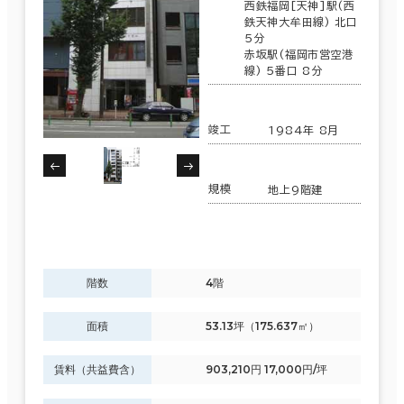
西鉄福岡[天神]駅(西
鉄天神大牟田線) 北口
5分
面積選択
赤坂駅(福岡市営空港
線) 5番口 8分
坪数
人数
～
竣工
1984年 8月
複数フロアを含む
規模
地上9階建
賃料選択（共益費含）
階数
4階
坪単価
月総額
～
面積
53.13坪（175.637㎡）
賃料非公開物件を含む
賃料（共益費含）
903,210円 17,000円/坪