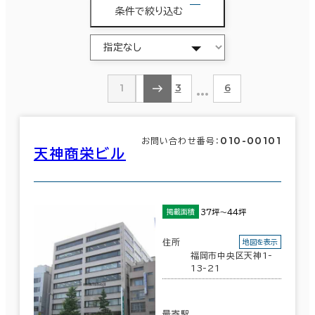
条件で絞り込む
…
1
2
3
6
010-00101
お問い合わせ番号：
天神商栄ビル
37坪～44坪
掲載面積
住所
地図を表示
福岡市中央区天神1-
13-21
最寄駅