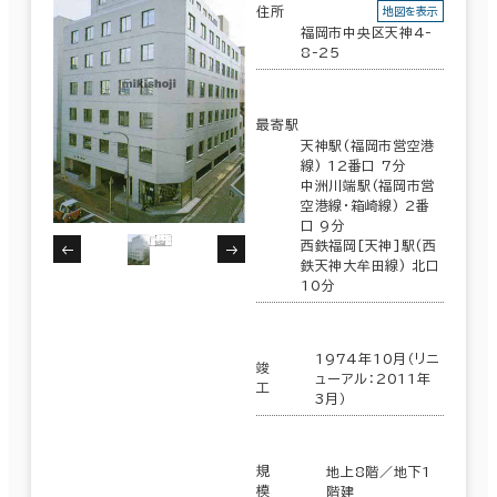
住所
地図を表示
福岡市中央区天神4-
8-25
最寄駅
天神駅(福岡市営空港
線) 12番口 7分
中洲川端駅(福岡市営
空港線･箱崎線) 2番
口 9分
西鉄福岡[天神]駅(西
鉄天神大牟田線) 北口
10分
1974年10月（リニ
竣
ューアル：2011年
工
3月）
規
地上8階／地下1
模
階建