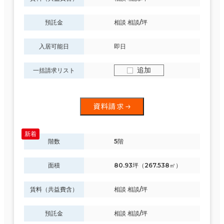
預託金
相談 相談/坪
入居可能日
即日
追加
一括請求リスト
資料請求
階数
5階
面積
80.93坪（267.538㎡）
賃料（共益費含）
相談 相談/坪
預託金
相談 相談/坪