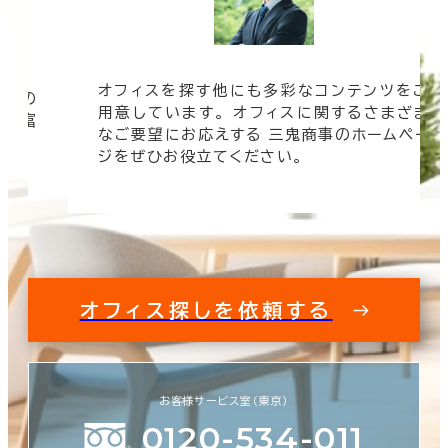
オフィスを探す他にも多彩なコンテンツをご
信頼の
用意しています。 オフィスに関するさまざま
 豊富
なご要望にお応えする 三鬼商事のホームペー
す。
ジをぜひお役立てください。
オフィス探しを依頼する
お客様サービス室（東京）
0120-534-011