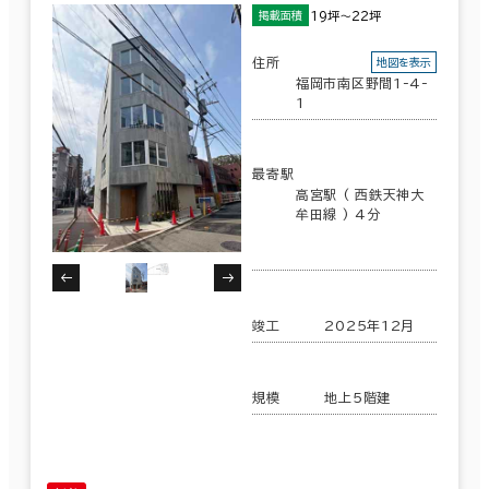
19坪～22坪
掲載面積
住所
地図を表示
福岡市南区野間1-4-
1
最寄駅
高宮駅 ( 西鉄天神大
牟田線 ) 4分
竣工
2025年12月
規模
地上5階建