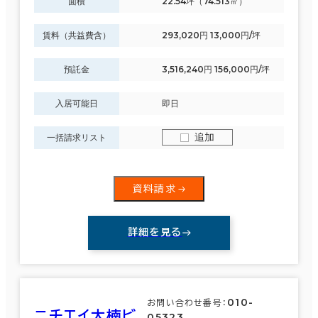
面積
22.54坪（74.513㎡）
賃料（共益費含）
293,020円 13,000円/坪
預託金
3,516,240円 156,000円/坪
入居可能日
即日
追加
一括請求リスト
資料請求
詳細を見る
010-
お問い合わせ番号：
ニチエイ大楠ビ
05323