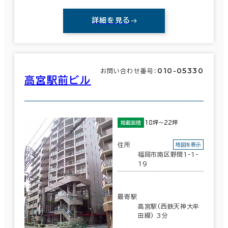
～
詳細を見る
賃料非公開物件を含む
010-05330
お問い合わせ番号：
高宮駅前ビル
駅徒歩
エリアを追加・変更する
3分以内
福岡県
(860)
5分以内
18坪～22坪
掲載面積
10分以内
住所
地図を表示
佐賀県
(39)
福岡市南区野間1-1-
19
長崎県
(195)
最寄駅
熊本県
入居可能時期
(99)
高宮駅(西鉄天神大牟
田線) 3分
即入居可能
大分県
(68)