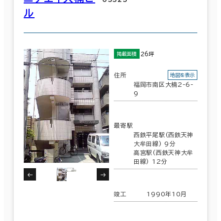
ル
26坪
掲載面積
住所
地図を表示
福岡市南区大楠2-6-
9
最寄駅
西鉄平尾駅(西鉄天神
大牟田線) 9分
高宮駅(西鉄天神大牟
田線) 12分
竣工
1990年10月
条件で絞り込む