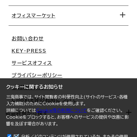
オフィス探しのためのチェックポイント
路線・駅から探す
移転コストシミュレーション
オフィスマーケット
会社概要
移転スケジュール
支店情報
オフィス移転Q&A
お問い合わせ
東京
三鬼商事が選ばれる理由
KEY-PRESS
大阪
一般事業主行動計画
サービスオフィス
名古屋
採用情報
プライバシーポリシー
札幌
ご契約者様の声
クッキーに関するお知らせ
ご利用にあたって
仙台
三鬼商事では、サイト閲覧者の利便性向上(サイトのサービス・各種
Cookie等の利用について
横浜
入力補助)のためにCookieを使用します。
詳細については
Cookie等の利用について
をご確認ください。
福岡
都道府県から探す
Cookieをブロックすると、お客様へのサービスの提供や改善に影
響を及ぼす場合があります。
オフィスリポート
ログイン
分析／どのコンテンツが使用されているか、またその使用