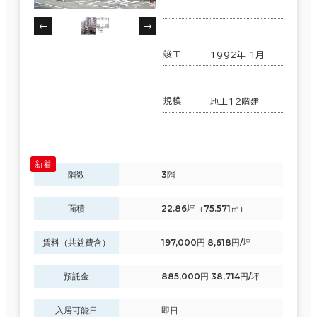
3か月以内
宮崎県
(71)
６か月以内
竣工
1992年 1月
６か月以上
鹿児島県
(123)
規模
地上12階建
沖縄県
(148)
6室
(4棟)
築年数
該当数
階数
3階
建築中
1年以内
5年以内
10年以内
20年以内
30年以内
この条件で検索する
面積
22.86坪（75.571㎡）
賃料（共益費含）
197,000円 8,618円/坪
階数
預託金
885,000円 38,714円/坪
1階
2階以上
入居可能日
即日