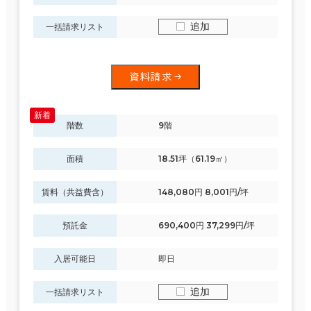
追加
一括請求リスト
その他
資料請求
制震・免震構造
駐車場設備あり
階数
9階
1フロア面積100坪以上
面積
18.51坪（61.19㎡）
賃料（共益費含）
148,080円 8,001円/坪
預託金
690,400円 37,299円/坪
該当数
6室
入居可能日
即日
(4棟)
追加
一括請求リスト