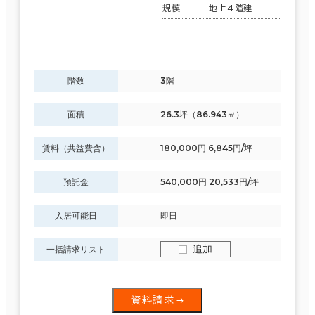
規模
地上4階建
現在の条件
階数
3階
面積選択
面積
26.3坪（86.943㎡）
坪数
人数
賃料（共益費含）
180,000円 6,845円/坪
～
預託金
540,000円 20,533円/坪
複数フロアを含む
入居可能日
即日
追加
一括請求リスト
賃料選択（共益費含）
坪単価
月総額
資料請求