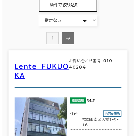
条件で絞り込む
1
010-
お問い合わせ番号：
Ｌｅｎｔｅ ＦＵＫＵＯ
40284
ＫＡ
34坪
掲載面積
住所
地図を表示
福岡市南区大橋1-9-
16