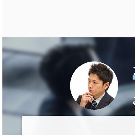
即入居可能
3か月以内
６か月以内
築年数
建築中
1年以内
5年以内
10年
階数
1階
2階以上
その他
制震・免震構造
駐車場設備あり
1