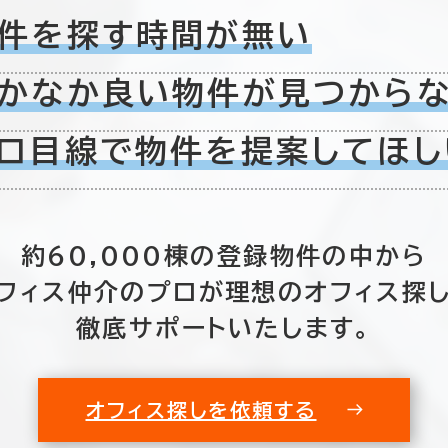
件を探す時間が無い
かなか良い物件が
見つから
3室
(2棟)
該当数
ロ目線で物件を
提案してほし
この条件で検索する
約60,000棟の
登録物件の中から
フィス仲介のプロが
理想のオフィス探
徹底サポートいたします。
オフィス探しを依頼する