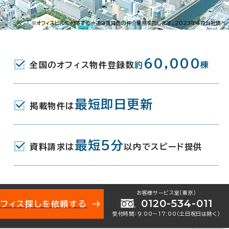
※オフィスビルに付帯する一連の賃貸借の仲介業務を指します。2023年4月当社調べ
010-41131
お問い合わせ番号：
60,000
全国のオフィス物件登録数
約
棟
最短即日更新
掲載物件は
門司区本町1-5
地図を表示
最短5分
資料請求は
以内でスピード提供
記念館駅(平成筑豊鉄道門司港レトロ観光
(JR) 東口 6分
館駅(平成筑豊鉄道門司港レトロ観光線) 8
お客様サービス室（東京）
0120-534-011
オフィス探しを依頼する
受付時間：9:00〜17:00（土日祝日は除く）