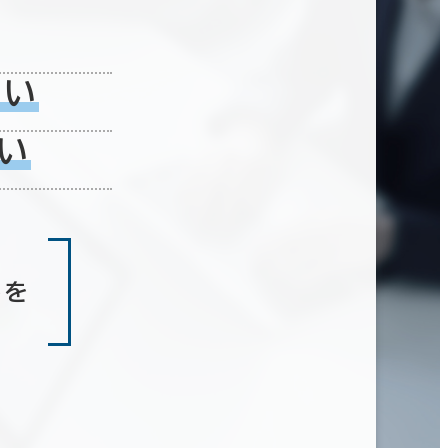
ない
い
しを