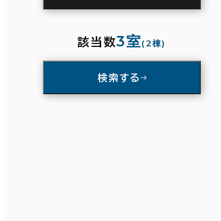
駅徒歩
3分以内
5分以内
10分以内
3室
該当数
(2棟)
入居可能時期
検索する
即入居可能
3か月以内
条件で絞り込む
６か月以内
６か月以上
面積選択
築年数
坪数
人数
建築中
1年以内
5年以内
～
10年以内
20年以内
30年以内
複数フロアを含む