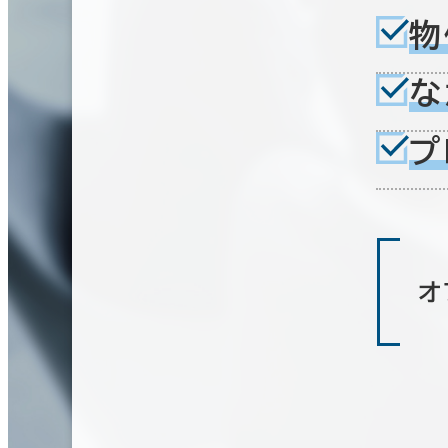
物
な
プ
オ