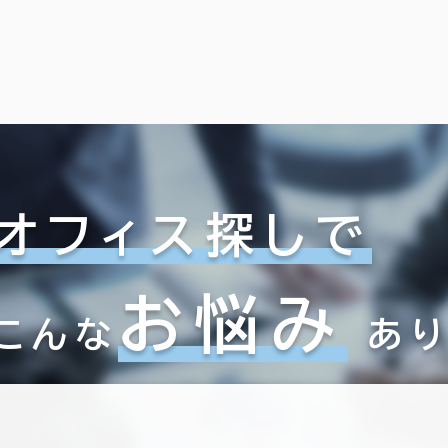
3室
６か月以上
(2棟)
該当数
この条件で検索する
以内
20年以内
30年以内
オフィス探しで
お悩み
こんな
あ
フロア面積100坪以上