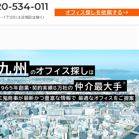
20-534-011
オフィス探しを依頼する
0〜17:00（土日祝日は除く）
九州
オフィス探し
の
は
貸事務所)・賃貸オフィス物件一
※
仲介最大手
1965年創業・契約実績8万社の
三鬼商事が最新かつ豊富な情報で
最適なオフィスをご提案
条件で絞り込む