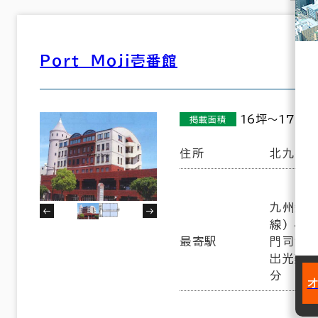
Ｐｏｒｔ Ｍｏｊｉ壱番館
16坪～172坪
掲載面積
住所
北九州市
九州鉄道
線) 4分
最寄駅
門司港駅
出光美術
分