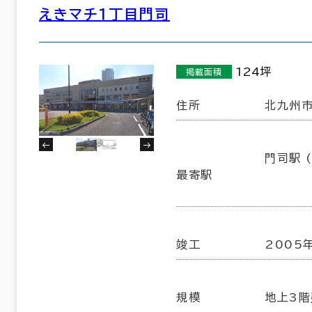
えきマチ１丁目門司
124坪
掲載面積
住所
北九州市
門司駅 (
最寄駅
竣工
2005
規模
地上3階