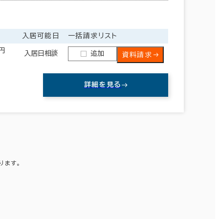
入居可能日
一括請求リスト
0円
入居日相談
追加
資料請求
詳細を見る
ります。
熊本県
(99)
。
沖縄県
(148)