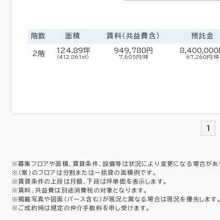
階数
面積
賃料（共益費含）
預託金
124.89坪
949,780円
8,400,00
2階
（412.861㎡）
7,605円/坪
67,260円/坪
1
※募集フロアや面積、賃貸条件、設備等は状況により変更になる場合があ
※（案）のフロアは分割または一括貸の面積例です。
佐賀県
長崎県
(39)
(195)
※賃貸条件の上段は月額、下段は坪単価を表示します。
※賃料、共益費は別途消費税の対象となります。
※掲載写真や図面（パース含む）が現況と異なる場合は現況を優先します
宮崎県
鹿児島県
(71)
(123)
※ご成約時は規定の仲介手数料を申し受けます。