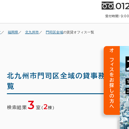
01
受付時間：9:0
す
福岡県
北九州市
門司区全域
の賃貸オフィス一覧
オフィスをお探しの方へ
北九州市門司区全域の
貸事務所(賃
覧
3
2
検索結果
室
(
棟)
1