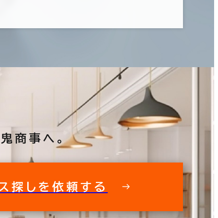
鬼商事へ。
ス探しを依頼する
フィス探しを徹底サポートいたします
私た