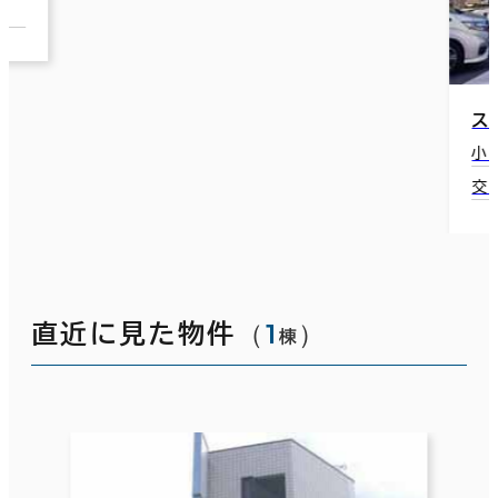
ス
小
交
（
1
）
直近に見た物件
棟