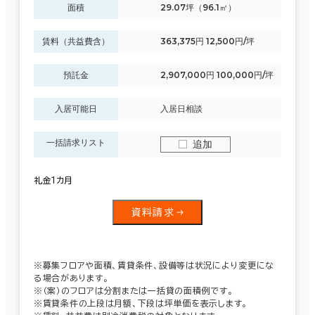
面積
29.07坪（96.1㎡）
賃料（共益費含）
363,375円 12,500円/坪
預託金
2,907,000円 100,000円/坪
入居可能日
入居日相談
一括請求リスト
追加
礼金１カ月
資料請求
※募集フロアや面積、賃貸条件、設備等は状況により変更にな
る場合があります。
※（案）のフロアは分割または一括貸の面積例です。
※賃貸条件の上段は月額、下段は坪単価を表示します。