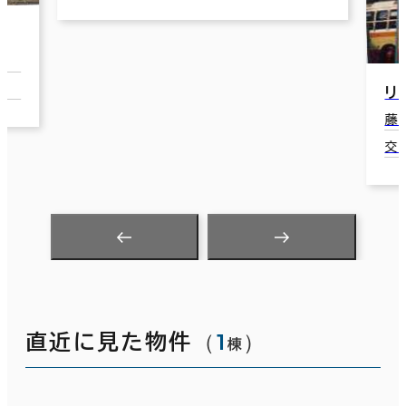
リ
藤
交
（
1
）
直近に見た物件
棟