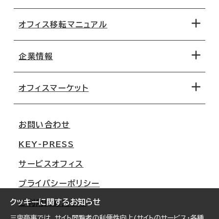
オフィス移転マニュアル
エリアから探す
地図から探す
企業情報
オフィス探しのためのチェックポイント
路線・駅から探す
移転コストシミュレーション
オフィスマーケット
会社概要
移転スケジュール
支店情報
オフィス移転Q&A
お問い合わせ
東京
三鬼商事が選ばれる理由
KEY-PRESS
大阪
一般事業主行動計画
サービスオフィス
名古屋
採用情報
プライバシーポリシー
札幌
ご契約者様の声
クッキーに関するお知らせ
ご利用にあたって
仙台
三鬼商事では、サイト閲覧者の利便性向上(サイトのサービス・各種