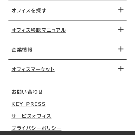
オフィスを探す
オフィス移転マニュアル
エリアから探す
地図から探す
企業情報
オフィス探しのためのチェックポイント
路線・駅から探す
移転コストシミュレーション
オフィスマーケット
会社概要
移転スケジュール
支店情報
オフィス移転Q&A
お問い合わせ
東京
三鬼商事が選ばれる理由
KEY-PRESS
大阪
一般事業主行動計画
サービスオフィス
名古屋
採用情報
プライバシーポリシー
札幌
ご契約者様の声