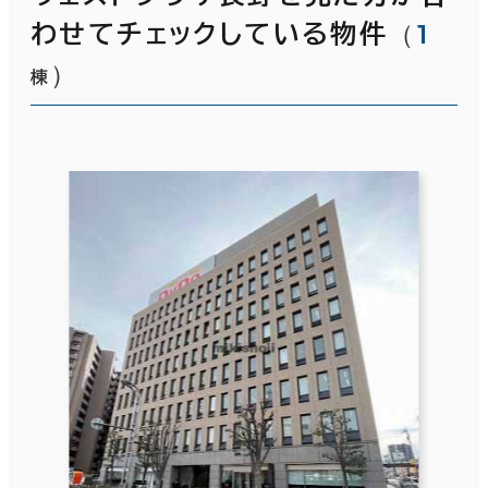
（
1
わせてチェックしている物件
）
棟