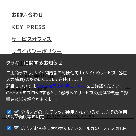
移転スケジュール
支店情報
オフィス移転Q&A
お問い合わせ
東京
三鬼商事が選ばれる理由
KEY-PRESS
大阪
一般事業主行動計画
サービスオフィス
名古屋
採用情報
プライバシーポリシー
札幌
ご契約者様の声
クッキーに関するお知らせ
ご利用にあたって
仙台
三鬼商事では、サイト閲覧者の利便性向上(サイトのサービス・各種
Cookie等の利用について
横浜
入力補助)のためにCookieを使用します。
詳細については
Cookie等の利用について
をご確認ください。
福岡
都道府県から探す
Cookieをブロックすると、お客様へのサービスの提供や改善に影
響を及ぼす場合があります。
オフィスリポート
ログイン
分析／どのコンテンツが使用されているか、またその使用
北海道
Copyright Miki Shoji Co.,ltd
状況や頻度等を測定
まとめて資料請求
青森県
広告／お客様に合わせた広告・メール等のコンテンツ配信