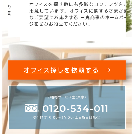
オフィスを探す他にも多彩なコンテンツをご
信頼の
用意しています。 オフィスに関するさまざま
 豊富
なご要望にお応えする 三鬼商事のホームペー
す。
ジをぜひお役立てください。
オフィス探しを依頼する
お客様サービス室（東京）
0120-534-011
受付時間：9:00〜17:00（土日祝日は除く）