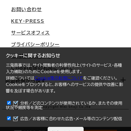
支店情報
オフィス移転Q&A
お問い合わせ
東京
三鬼商事が選ばれる理由
KEY-PRESS
大阪
一般事業主行動計画
サービスオフィス
名古屋
採用情報
プライバシーポリシー
札幌
ご契約者様の声
クッキーに関するお知らせ
ご利用にあたって
仙台
三鬼商事では、サイト閲覧者の利便性向上(サイトのサービス・各種
Cookie等の利用について
横浜
入力補助)のためにCookieを使用します。
詳細については
Cookie等の利用について
をご確認ください。
福岡
都道府県から探す
Cookieをブロックすると、お客様へのサービスの提供や改善に影
響を及ぼす場合があります。
オフィスリポート
ログイン
分析／どのコンテンツが使用されているか、またその使用
北海道
Copyright Miki Shoji Co.,ltd
状況や頻度等を測定
まとめて資料請求
青森県
広告／お客様に合わせた広告・メール等のコンテンツ配信
岩手県