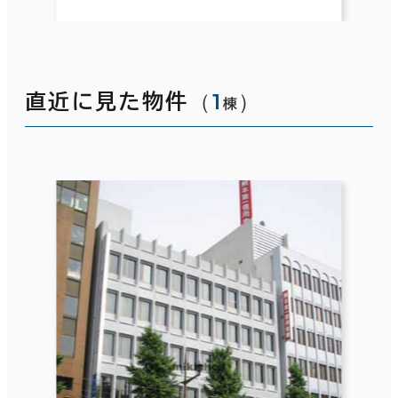
（
1
）
直近に見た物件
棟