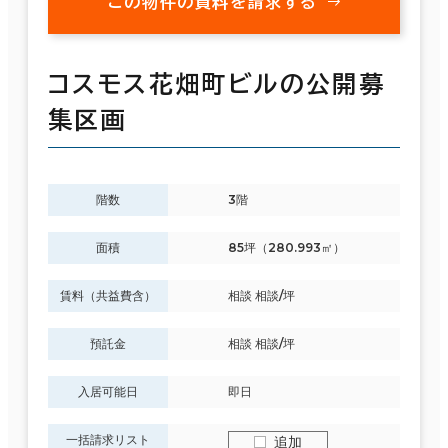
この物件の資料を請求する
コスモス花畑町ビルの公開募
集区画
階数
3階
面積
85坪（280.993㎡）
賃料（共益費含）
相談 相談/坪
預託金
相談 相談/坪
入居可能日
即日
一括請求リスト
追加