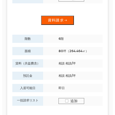
資料請求
階数
6階
面積
80坪（264.464㎡）
賃料（共益費含）
相談 相談/坪
預託金
相談 相談/坪
入居可能日
即日
一括請求リスト
追加