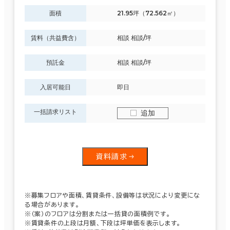
面積
21.95坪（72.562㎡）
賃料（共益費含）
相談 相談/坪
預託金
相談 相談/坪
入居可能日
即日
一括請求リスト
追加
資料請求
※募集フロアや面積、賃貸条件、設備等は状況により変更にな
る場合があります。
※（案）のフロアは分割または一括貸の面積例です。
※賃貸条件の上段は月額、下段は坪単価を表示します。