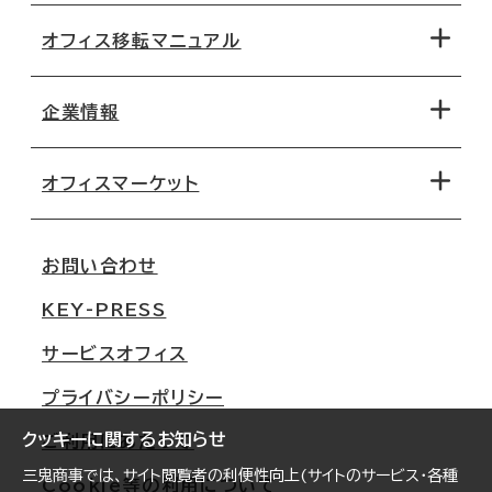
オフィス移転マニュアル
エリアから探す
地図から探す
企業情報
オフィス探しのためのチェックポイント
路線・駅から探す
移転コストシミュレーション
オフィスマーケット
会社概要
移転スケジュール
支店情報
オフィス移転Q&A
お問い合わせ
東京
三鬼商事が選ばれる理由
KEY-PRESS
大阪
一般事業主行動計画
サービスオフィス
名古屋
採用情報
プライバシーポリシー
札幌
ご契約者様の声
クッキーに関するお知らせ
ご利用にあたって
仙台
三鬼商事では、サイト閲覧者の利便性向上(サイトのサービス・各種
Cookie等の利用について
横浜