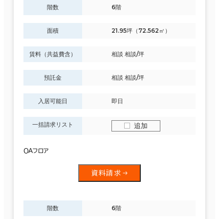
階数
6階
面積
21.95坪（72.562㎡）
賃料（共益費含）
相談 相談/坪
預託金
相談 相談/坪
入居可能日
即日
一括請求リスト
追加
ＯＡフロア
資料請求
階数
6階