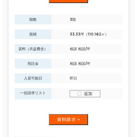
階数
3階
面積
33.33坪（110.182㎡）
賃料（共益費含）
相談 相談/坪
預託金
相談 相談/坪
入居可能日
即日
一括請求リスト
追加
資料請求