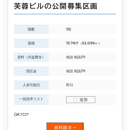
芙蓉ビルの公開募集区画
階数
1階
面積
15.76坪（52.099㎡）
賃料（共益費含）
相談 相談/坪
預託金
相談 相談/坪
入居可能日
即日
一括請求リスト
追加
ＯＡフロア
資料請求