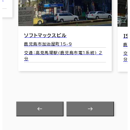
ソフトマックスビル
Ｉ
鹿児島市加治屋町15-9
鹿
交通：高見馬場駅(鹿児島市電１系統) 2
交
分
分