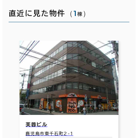
（
1
）
直近に見た物件
棟
芙蓉ビル
鹿児島市東千石町2-1