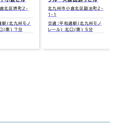
倉北区堺町2-
北九州市小倉北区鍛冶町2-
北九
1-1
4-2
通駅(北九州モノ
交通：平和通駅(北九州モノ
交通
口(東) 7分
レール) 北口(東) 5分
レール