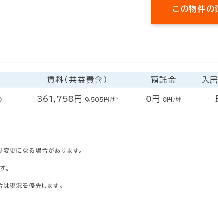
この物件の
賃料（共益費含）
預託金
入
361,758円
0円
）
9,505円/坪
0円/坪
り変更になる場合があります。
す。
合は現況を優先します。