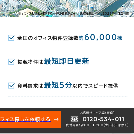
北区浅野2-12-21
※オフィスビルに付帯する一連の賃貸借の仲介業務を指します。2023年4月当社調べ
JR) 新幹線口 2分
60,000
全国のオフィス物件登録数
約
棟
(北九州モノレール) 新幹線口 2分
駅(北九州モノレール) 北口(東) 8分
最短即日更新
掲載物件は
月
最短5分
資料請求は
以内でスピード提供
お客様サービス室（東京）
0120-534-011
オフィス探しを依頼する
受付時間：9:00〜17:00（土日祝日は除く）