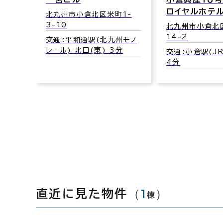
ロイヤルホテル
2-
北九州市小倉北区米町1-
3-10
北九州市小倉北
14-2
新幹線口
交通：平和通駅(北九州モノ
レール) 北口(東) 3分
交通：小倉駅(J
4分
（
1
）
直近に見た物件
棟