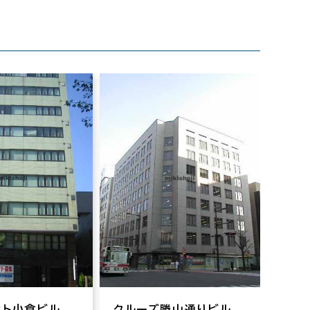
ット小倉ビル
クルーズ勝山通りビル
ニチ