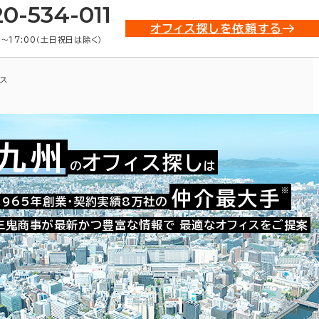
20-534-011
オフィス探しを依頼する
0〜17:00（土日祝日は除く）
ス
九州
オフィス探し
の
は
※
仲介最大手
010-05286
1965年創業・契約実績8万社の
お問い合わせ番号：
三鬼商事が最新かつ豊富な情報で
最適なオフィスをご提案