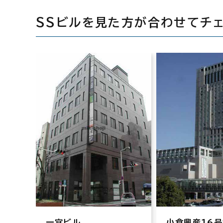
ＳＳビルを見た方が合わせてチ
一宮ビル
小倉興産１６号