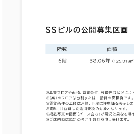
ＳＳビルの公開募集区画
階数
面積
6階
38.06坪
（125.819㎡
※募集フロアや面積、賃貸条件、設備等は状況によ
※（案）のフロアは分割または一括貸の面積例です。
※賃貸条件の上段は月額、下段は坪単価を表示しま
※賃料、共益費は別途消費税の対象となります。
※掲載写真や図面（パース含む）が現況と異なる場
※ご成約時は規定の仲介手数料を申し受けます。