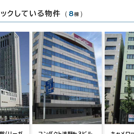
（
8
）
ェックしている物件
棟
館（リーガ
コンダクト浅野№３ビル
キャメロ