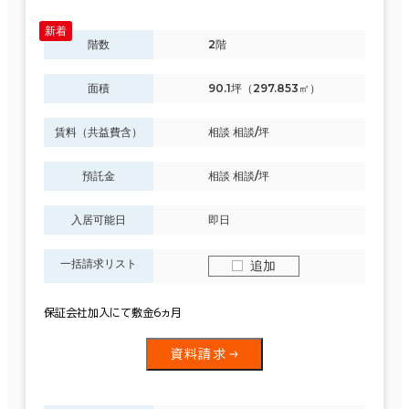
階数
2階
面積
90.1坪（297.853㎡）
賃料（共益費含）
相談 相談/坪
預託金
相談 相談/坪
入居可能日
即日
一括請求リスト
追加
保証会社加入にて敷金6ヵ月
資料請求