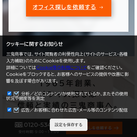
オフィス探しを依頼する
クッキーに関するお知らせ
三鬼商事では、サイト閲覧者の利便性向上(サイトのサービス・各種
入力補助)のためにCookieを使用します。
詳細については
Cookie等の利用について
をご確認ください。
Cookieをブロックすると、お客様へのサービスの提供や改善に影
響を及ぼす場合があります。
1965年創業、
オフィス探しは
分析／どのコンテンツが使用されているか、またその使用
状況や頻度等を測定
信頼と実績の三鬼商事へ。
まとめて資料請求
広告／お客様に合わせた広告・メール等のコンテンツ配信
0120-534-011
設定を保存する
オフィス探しを依頼する
受付時間：9:00〜17:00