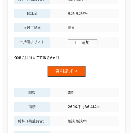
預託金
相談 相談/坪
入居可能日
即日
一括請求リスト
追加
保証会社加入にて敷金6ヵ月
資料請求
階数
3階
面積
26.14坪（86.414㎡）
賃料（共益費含）
相談 相談/坪