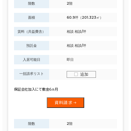
階数
2階
面積
60.9坪（201.323㎡）
賃料（共益費含）
相談 相談/坪
預託金
相談 相談/坪
入居可能日
即日
一括請求リスト
追加
保証会社加入にて敷金6ヵ月
資料請求
階数
2階