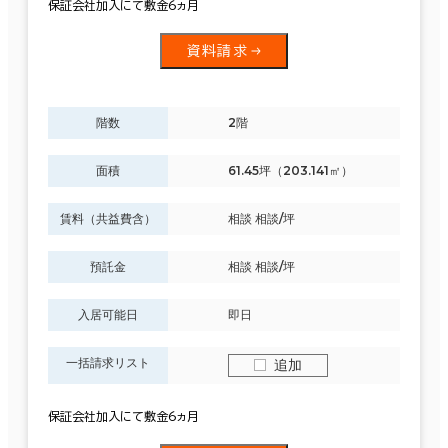
保証会社加入にて敷金6ヵ月
資料請求
階数
2階
面積
61.45坪（203.141㎡）
賃料（共益費含）
相談 相談/坪
預託金
相談 相談/坪
入居可能日
即日
一括請求リスト
追加
保証会社加入にて敷金6ヵ月