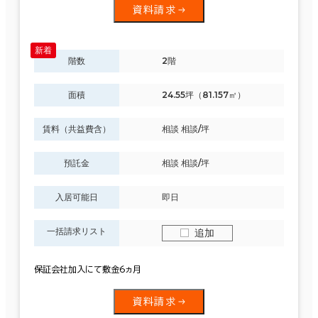
資料請求
階数
2階
面積
24.55坪（81.157㎡）
賃料（共益費含）
相談 相談/坪
預託金
相談 相談/坪
入居可能日
即日
一括請求リスト
追加
保証会社加入にて敷金6ヵ月
資料請求