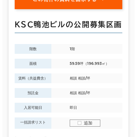
ＫＳＣ鴨池ビルの公開募集区画
階数
1階
面積
59.59坪（196.993㎡）
賃料（共益費含）
相談 相談/坪
預託金
相談 相談/坪
入居可能日
即日
一括請求リスト
追加