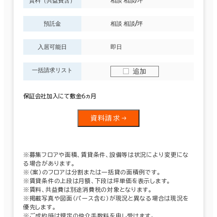
賃料（共益費含）
相談 相談/坪
預託金
相談 相談/坪
入居可能日
即日
一括請求リスト
追加
保証会社加入にて敷金6ヵ月
資料請求
※募集フロアや面積、賃貸条件、設備等は状況により変更にな
る場合があります。
※（案）のフロアは分割または一括貸の面積例です。
※賃貸条件の上段は月額、下段は坪単価を表示します。
※賃料、共益費は別途消費税の対象となります。
※掲載写真や図面（パース含む）が現況と異なる場合は現況を
優先します。
※ご成約時は規定の仲介手数料を申し受けます。