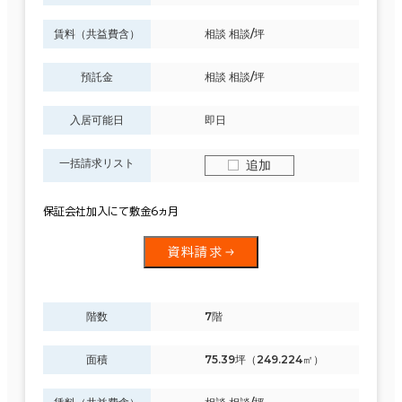
賃料（共益費含）
相談 相談/坪
預託金
相談 相談/坪
入居可能日
即日
一括請求リスト
追加
保証会社加入にて敷金6ヵ月
資料請求
階数
7階
面積
75.39坪（249.224㎡）