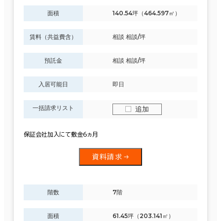
面積
140.54坪（464.597㎡）
賃料（共益費含）
相談 相談/坪
預託金
相談 相談/坪
入居可能日
即日
一括請求リスト
追加
保証会社加入にて敷金6ヵ月
資料請求
階数
7階
面積
61.45坪（203.141㎡）