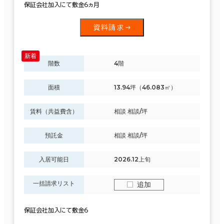
保証会社加入にて敷金6ヵ月
資料請求
階数
4階
面積
13.94坪（46.083㎡）
賃料（共益費含）
相談 相談/坪
預託金
相談 相談/坪
入居可能日
2026.12上旬
一括請求リスト
追加
保証会社加入にて敷金6