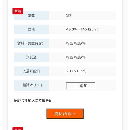
階数
5階
面積
43.9坪（145.125㎡）
賃料（共益費含）
相談 相談/坪
預託金
相談 相談/坪
入居可能日
2026.11下旬
一括請求リスト
追加
保証会社加入にて敷金6
資料請求