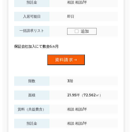
預託金
相談 相談/坪
入居可能日
即日
一括請求リスト
追加
保証会社加入にて敷金6ヵ月
資料請求
階数
3階
面積
21.95坪（72.562㎡）
賃料（共益費含）
相談 相談/坪
預託金
相談 相談/坪