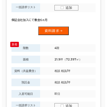
一括請求リスト
追加
保証会社加入にて敷金6ヵ月
資料請求
階数
4階
面積
21.9坪（72.397㎡）
賃料（共益費含）
相談 相談/坪
預託金
相談 相談/坪
入居可能日
即日
一括請求リスト
追加