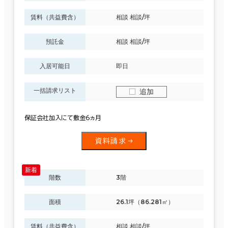
賃料（共益費含）
相談 相談/坪
預託金
相談 相談/坪
入居可能日
即日
一括請求リスト
追加
保証会社加入にて敷金6ヵ月
資料請求
階数
3階
面積
26.1坪（86.281㎡）
賃料（共益費含）
相談 相談/坪