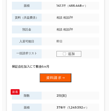
面積
141.1坪（466.448㎡）
賃料（共益費含）
相談 相談/坪
預託金
相談 相談/坪
入居可能日
即日
一括請求リスト
追加
保証会社加入にて敷金6ヵ月
資料請求
階数
2階(案)
面積
378坪（1,249.592㎡）