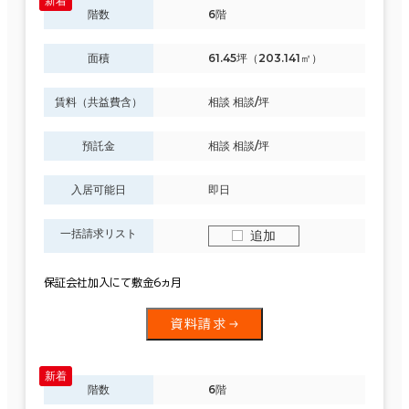
階数
6階
面積
61.45坪（203.141㎡）
賃料（共益費含）
相談 相談/坪
預託金
相談 相談/坪
入居可能日
即日
一括請求リスト
追加
保証会社加入にて敷金6ヵ月
資料請求
階数
6階