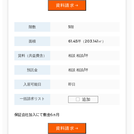
資料請求
階数
5階
面積
61.45坪（203.141㎡）
賃料（共益費含）
相談 相談/坪
預託金
相談 相談/坪
入居可能日
即日
一括請求リスト
追加
保証会社加入にて敷金6ヵ月
資料請求