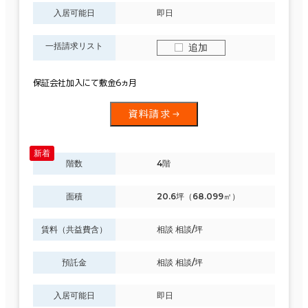
入居可能日
即日
一括請求リスト
追加
保証会社加入にて敷金6ヵ月
資料請求
階数
4階
面積
20.6坪（68.099㎡）
賃料（共益費含）
相談 相談/坪
預託金
相談 相談/坪
入居可能日
即日