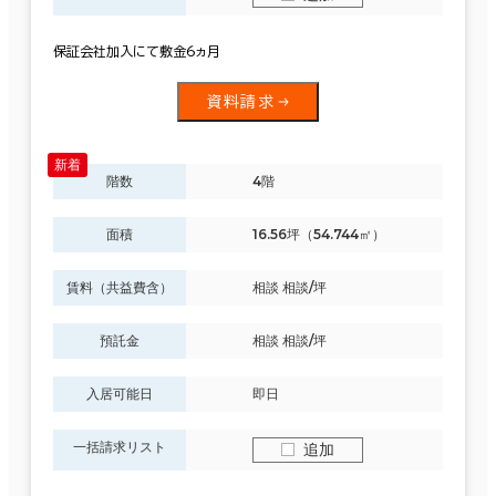
保証会社加入にて敷金6ヵ月
資料請求
階数
4階
面積
16.56坪（54.744㎡）
賃料（共益費含）
相談 相談/坪
預託金
相談 相談/坪
入居可能日
即日
一括請求リスト
追加