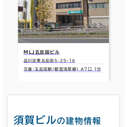
ＭＬＪ五反田ビル
品川区東五反田5-25-16
交通：五反田駅(都営浅草線) A7口 1分
須賀ビル
の建物情報