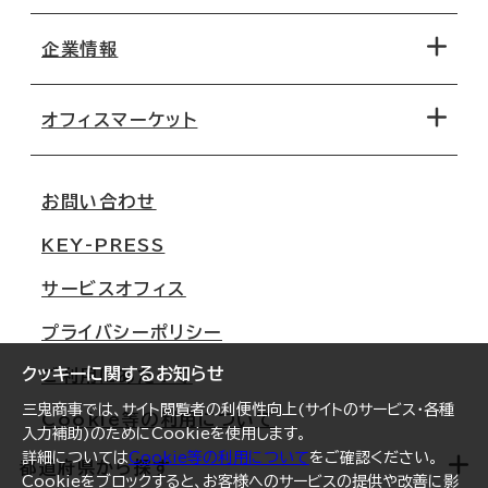
エリアから探す
地図から探す
企業情報
オフィス探しのためのチェックポイント
路線・駅から探す
移転コストシミュレーション
オフィスマーケット
会社概要
移転スケジュール
支店情報
オフィス移転Q&A
お問い合わせ
東京
三鬼商事が選ばれる理由
KEY-PRESS
大阪
一般事業主行動計画
サービスオフィス
名古屋
採用情報
プライバシーポリシー
札幌
ご契約者様の声
クッキーに関するお知らせ
ご利用にあたって
仙台
三鬼商事では、サイト閲覧者の利便性向上(サイトのサービス・各種
Cookie等の利用について
横浜
入力補助)のためにCookieを使用します。
詳細については
Cookie等の利用について
をご確認ください。
福岡
都道府県から探す
Cookieをブロックすると、お客様へのサービスの提供や改善に影