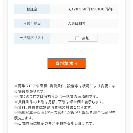
預託金
3,328,560円 69,000円/坪
入居可能日
入居日相談
一括請求リスト
追加
資料請求
※募集フロアや面積、賃貸条件、設備等は状況により変更にな
る場合があります。
※（案）のフロアは分割または一括貸の面積例です。
※賃貸条件の上段は月額、下段は坪単価を表示します。
※賃料、共益費は別途消費税の対象となります。
※掲載写真や図面（パース含む）が現況と異なる場合は現況を
優先します。
※ご成約時は規定の仲介手数料を申し受けます。