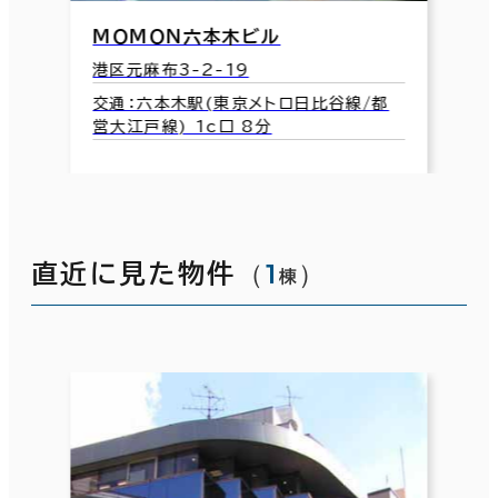
ＭＯＭＯＮ六本木ビル
港区元麻布3-2-19
交通：六本木駅(東京メトロ日比谷線/都
営大江戸線) 1c口 8分
（
1
）
直近に見た物件
棟