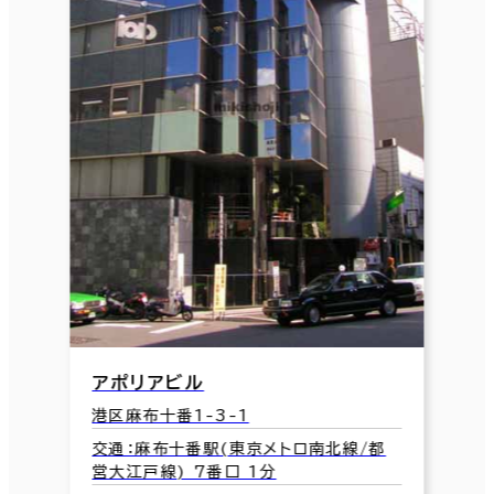
アポリアビル
港区麻布十番1-3-1
交通：麻布十番駅(東京メトロ南北線/都
営大江戸線) 7番口 1分