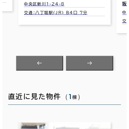
坂田ビル
中央区新川2-15-7
 7分
交通：八丁堀駅(JR) B4口 6分
（
1
）
直近に見た物件
棟