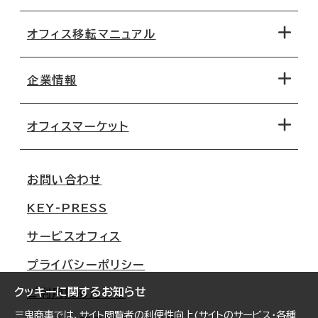
オフィス移転マニュアル
エリアから探す
地図から探す
企業情報
オフィス探しのためのチェックポイント
路線・駅から探す
移転コストシミュレーション
オフィスマーケット
会社概要
移転スケジュール
支店情報
オフィス移転Q&A
お問い合わせ
東京
三鬼商事が選ばれる理由
KEY-PRESS
大阪
一般事業主行動計画
サービスオフィス
名古屋
採用情報
プライバシーポリシー
札幌
ご契約者様の声
クッキーに関するお知らせ
ご利用にあたって
仙台
三鬼商事では、サイト閲覧者の利便性向上(サイトのサービス・各種