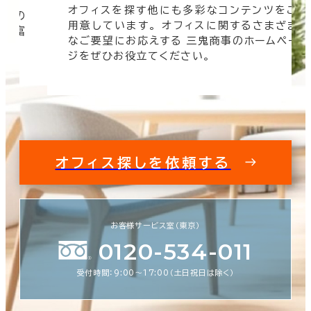
オフィスを探す他にも多彩なコンテンツをご
信頼の
用意しています。 オフィスに関するさまざま
 豊富
なご要望にお応えする 三鬼商事のホームペー
す。
ジをぜひお役立てください。
オフィス探しを依頼する
お客様サービス室（東京）
0120-534-011
受付時間：9:00〜17:00（土日祝日は除く）