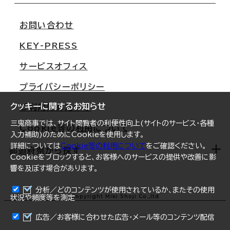
移転スケジュール
支店情報
オフィス移転Q&A
お問い合わせ
東京
三鬼商事が選ばれる理由
KEY-PRESS
大阪
一般事業主行動計画
サービスオフィス
名古屋
採用情報
プライバシーポリシー
札幌
ご契約者様の声
クッキーに関するお知らせ
ご利用にあたって
仙台
三鬼商事では、サイト閲覧者の利便性向上(サイトのサービス・各種
Cookie等の利用について
横浜
入力補助)のためにCookieを使用します。
詳細については
Cookie等の利用について
をご確認ください。
福岡
都道府県から探す
Cookieをブロックすると、お客様へのサービスの提供や改善に影
響を及ぼす場合があります。
オフィスリポート
ログイン
分析／どのコンテンツが使用されているか、またその使用
北海道
Copyright Miki Shoji Co.,ltd
状況や頻度等を測定
まとめて資料請求
青森県
広告／お客様に合わせた広告・メール等のコンテンツ配信