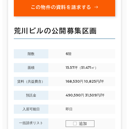
この物件の資料を請求する
荒川ビルの公開募集区画
階数
6階
面積
15.57坪（51.471㎡）
賃料（共益費含）
168,530円 10,825円/坪
預託金
490,590円 31,509円/坪
入居可能日
即日
一括請求リスト
追加