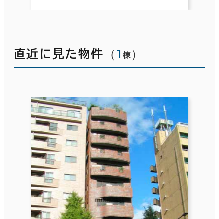
（
1
）
直近に見た物件
棟