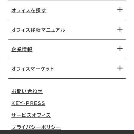
オフィスを探す
オフィス移転マニュアル
エリアから探す
地図から探す
企業情報
オフィス探しのためのチェックポイント
路線・駅から探す
移転コストシミュレーション
オフィスマーケット
会社概要
移転スケジュール
支店情報
オフィス移転Q&A
お問い合わせ
東京
三鬼商事が選ばれる理由
KEY-PRESS
大阪
一般事業主行動計画
サービスオフィス
名古屋
採用情報
プライバシーポリシー
札幌
ご契約者様の声