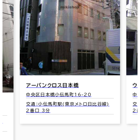
アーバンクロス日本橋
ウ
中央区日本橋小伝馬町16-20
中
交通：小伝馬町駅(東京メトロ日比谷線)
交
2番口 3分
2
)