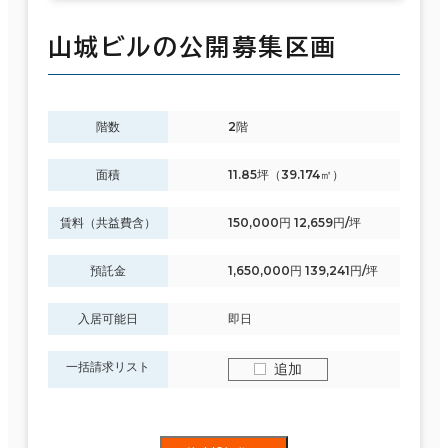
山城ビルの公開募集区画
階数
2階
面積
11.85坪（39.174㎡）
賃料（共益費含）
150,000円 12,659円/坪
預託金
1,650,000円 139,241円/坪
入居可能日
即日
一括請求リスト
追加