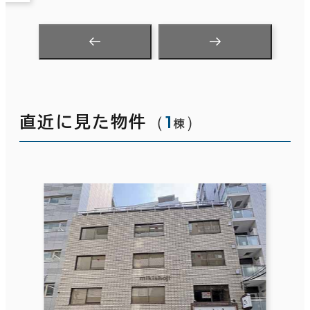
（
1
）
直近に見た物件
棟