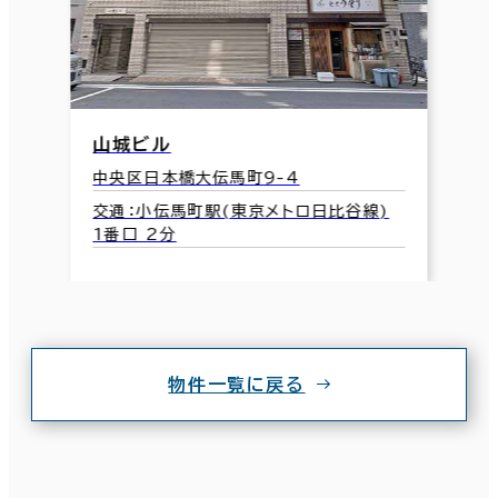
山城ビル
中央区日本橋大伝馬町9-4
交通：小伝馬町駅(東京メトロ日比谷線)
1番口 2分
物件一覧に戻る