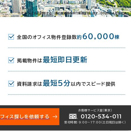
-49-16
※オフィスビルに付帯する一連の賃貸借の仲介業務を指します。2023年4月当社調べ
五丁目駅(都営大江戸線) A2口 5分
60,000
全国のオフィス物件登録数
約
棟
京王新線) 東口 10分
駅(都営大江戸線) A4口 14分
最短即日更新
掲載物件は
月（リニューアル：2014年 2月）
最短5分
資料請求は
以内でスピード提供
地下1階建
お客様サービス室（東京）
0120-534-011
オフィス探しを依頼する
受付時間：9:00〜17:00（土日祝日は除く）