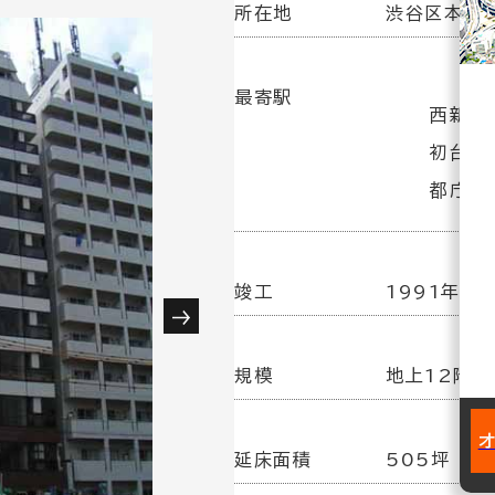
所在地
渋谷区本町3
最寄駅
西新宿
初台駅(
都庁前
竣工
1991年 4
規模
地上12階／
延床面積
505坪