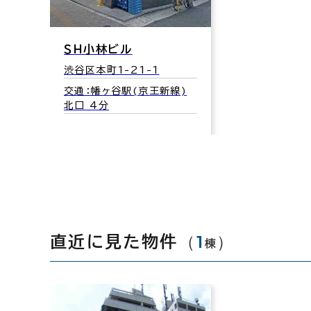
ＳＨ小林ビル
渋谷区本町1-21-1
交通：幡ヶ谷駅(京王新線)
北口 4分
（
1
）
直近に見た物件
棟