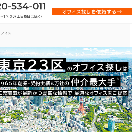
20-534-011
オフィス探しを依頼する
0〜17:00（土日祝日は除く）
オフィス
東京23区
オフィス探し
の
は
※
仲介最大手
021-08321
1965年創業・契約実績8万社の
お問い合わせ番号：
三鬼商事が最新かつ豊富な情報で
最適なオフィスをご提案