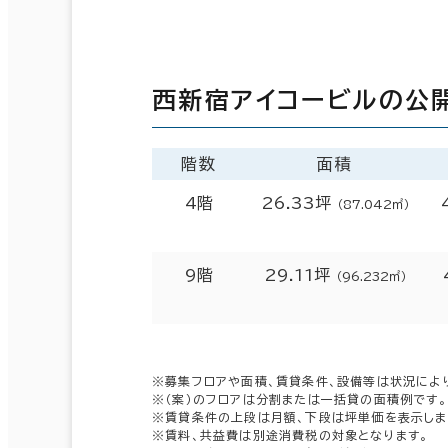
西新宿アイコービルの公
階数
面積
4階
26.33坪
（87.042㎡）
9階
29.11坪
（96.232㎡）
※募集フロアや面積、賃貸条件、設備等は状況によ
※（案）のフロアは分割または一括貸の面積例です。
※賃貸条件の上段は月額、下段は坪単価を表示しま
※賃料、共益費は別途消費税の対象となります。