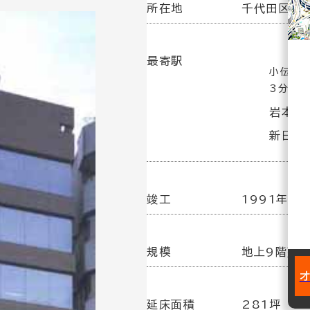
所在地
千代田区岩本
最寄駅
小伝馬町
3分
岩本町
新日本橋
竣工
1991年 4
規模
地上9階建
延床面積
281坪