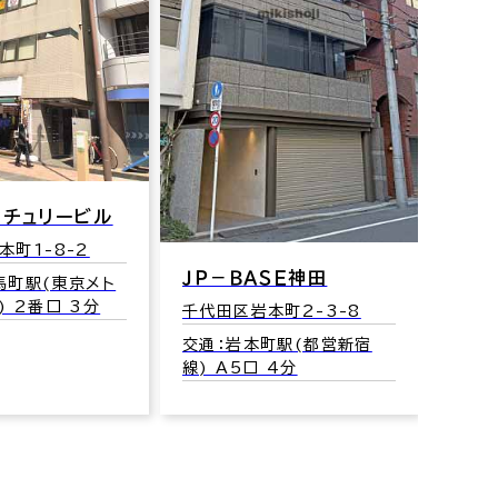
合人
千代田
ンチュリービル
交通
本町1-8-2
線) 
ＪＰ－ＢＡＳＥ神田
馬町駅(東京メト
 2番口 3分
千代田区岩本町2-3-8
交通：岩本町駅(都営新宿
線) A5口 4分