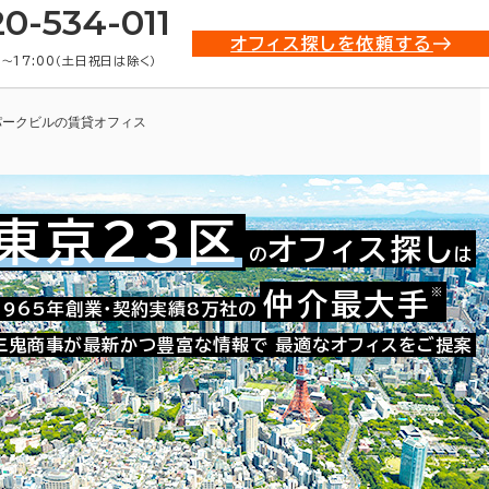
20-534-011
オフィス探しを依頼する
0〜17:00（土日祝日は除く）
パークビルの賃貸オフィス
東京23区
オフィス探し
の
は
※
仲介最大手
021-09304
1965年創業・契約実績8万社の
お問い合わせ番号：
三鬼商事が最新かつ豊富な情報で
最適なオフィスをご提案