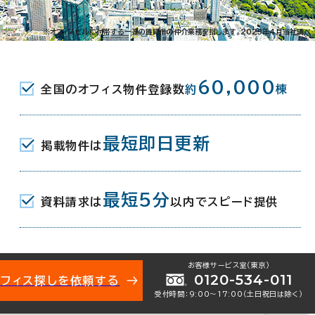
町1-4-4
※オフィスビルに付帯する一連の賃貸借の仲介業務を指します。2023年4月当社調べ
駅(東京メトロ日比谷線) エレベータ出入口
60,000
全国のオフィス物件登録数
約
棟
駅(都営新宿線) A5口 6分
駅(JR) 8番口 6分
最短即日更新
掲載物件は
最短5分
資料請求は
以内でスピード提供
月
お客様サービス室（東京）
0120-534-011
オフィス探しを依頼する
受付時間：9:00〜17:00（土日祝日は除く）