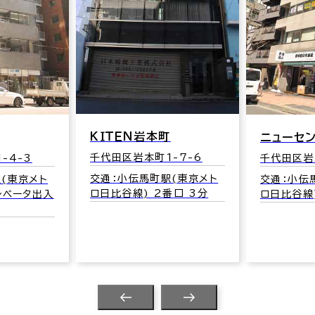
ＫＩＴＥＮ岩本町
ニューセ
千代田区岩本町1-7-6
-4-3
千代田区岩
交通：小伝馬町駅(東京メト
(東京メト
交通：小伝
ロ日比谷線) 2番口 3分
レベータ出入
ロ日比谷線)