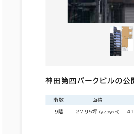
神田第四パークビルの公
階数
面積
9階
27.95坪
41
（92.397㎡）