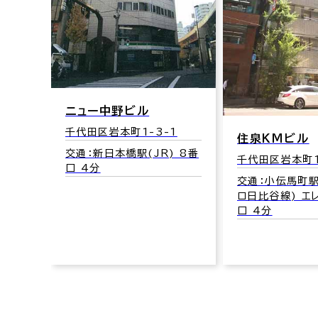
ニュー中野ビル
千代田区岩本町1-3-1
2
住泉ＫＭビル
交通：新日本橋駅(JR) 8番
) 8番
千代田区岩本町1
口 4分
交通：小伝馬町駅
ロ日比谷線) エ
口 4分